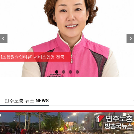
Previous
Nex
[조합원☆인터뷰] 서비스연맹 전국…
민주노총 뉴스 NEWS