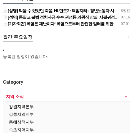
[성명] 막을 수 있었던 죽음, HL만도가 책임져라 : 청년노동자 사망사고의 철저한 진상규명과 재발방지 대책 마련하라
8일전
[성명] 통일교 불법 정치자금 수수 권성동 의원직 상실, 사필귀정이다
07.16
[기자회견] 폭염은 재난이다! 폭염으로부터 안전한 일터를 위한 민주노총 강원지역본부 폭염감시단 선포 기자회견
07.01
월간 주요일정
+
등록된 일정이 없습니다.
Category
지역 소식
강원지역본부
강릉지역지부
동해삼척지부
속초지역지부