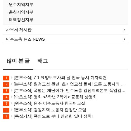
원주지역지부
춘천지역지부
태백정선지부
사무처 게시판
민주노총 뉴스 NEWS
많이 본 글
태그
[본부소식] 7.1 요양보호사의 날 전국 동시 기자회견
1
[본부소식] 원청교섭 원년. 초기업교섭 돌파! 모든 노동자의 노동기본권 쟁취! 민주노총 7.15 총파업대회
2
[본부소식] 폭염은 재난이다! 민주노총 강원지역본부 폭염감시단 선포 기자회견
3
[속초소식] 영화 <3학년 2학기> 공동체 상영회
4
[원주소식] 원주 이주노동자 한국어교실
5
[본부소식] 강원지역 노동자 합창단 모임
6
[특집기사] 폭염으로 부터 안전한 일터 쟁취!
7