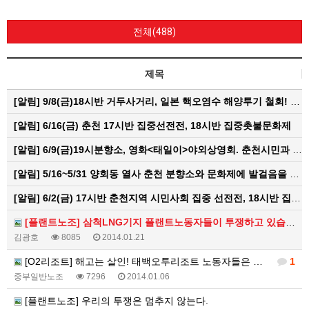
전체(488)
제목
[알림]
9/8(금)18시반 거두사거리, 일본 핵오염수 해양투기 철회! 춘천시민대회
[알림]
6/16(금) 춘천 17시반 집중선전전, 18시반 집중촛불문화제
[알림]
6/9(금)19시분향소, 영화<태일이>야외상영회. 춘천시민과 함께하는 한여름밤의 영화산책
[알림]
5/16~5/31 양회동 열사 춘천 분향소와 문화제에 발걸음을 내어주신 모든 분들께 감사인사를 올립니다.
[알림]
6/2(금) 17시반 춘천지역 시민사회 집중 선전전, 18시반 집중 촛불문화제
[플랜트노조] 삼척LNG기지 플랜트노동자들이 투쟁하고 있습니다.
김광호
8085
2014.01.21
[O2리조트] 해고는 살인! 태백오투리조트 노동자들은 반드시 현장으로 돌아갈 것이다!!
1
중부일반노조
7296
2014.01.06
[플랜트노조] 우리의 투쟁은 멈추지 않는다.