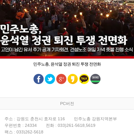
민주노총, 윤석열 정권 퇴진 투쟁 전면화
PC버전
주소 : 강원도 춘천시 효자로 116
민주노총 강원지역본부
우편번호 : 24334
전화 : 033)261-5618,5619
팩스 : 033)262-5618