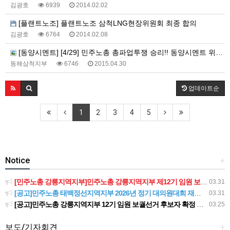
김광호
6939
2014.02.02
[플랜트노조] 플랜트노조 삼척LNG현장위원회 최종 합의
김광호
6764
2014.02.08
[동양시멘트] [4/29] 민주노총 총파업투쟁 승리!! 동양시멘트 위장도급 분쇄!! 민주노총 동해삼척지부 공동행동
동해삼척지부
6746
2015.04.30
업데이트순
1
2
3
4
5
Notice
+
[민주노총 강릉지역지부]민주노총 강릉지역지부 제12기 임원 보궐선거결과 공고
03.31
[공고]민주노총 태백정선지역지부 2026년 정기 대의원대회 재소집 건
03.31
[공고]민주노총 강릉지역지부 12기 임원 보궐선거 후보자 확정 공고
03.25
보도/기자회견
+