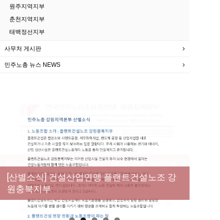
원주지역지부
춘천지역지부
태백정선지부
사무처 게시판
민주노총 뉴스 NEWS
[성명] 막을 수 있었던 죽음, HL만도가 책임져
라 : 청년노동자 사망사고의 철저한 진상규명
[산별소식] 건설산업연맹 플랜트건설노조 강
[강릉,속초,원주,춘천] 폭염감시단 사업 이모저
[조합원☆인터뷰] 서비스연맹 전국학교비정
과 재발방지 대책 마련하라
원충북지부
모
규직노동조합 강원지부 김유미 춘천지회장
[본부소식] 강원지역 노동자 합창단 모임