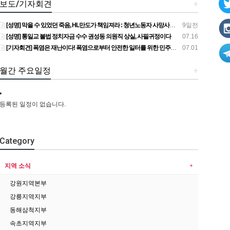
보도/기자회견
+
[성명] 막을 수 있었던 죽음, HL만도가 책임져라 : 청년노동자 사망사고의 철저한 진상규명과 재발방지 대책 마련하라
9일전
[성명] 통일교 불법 정치자금 수수 권성동 의원직 상실, 사필귀정이다
07.16
[기자회견] 폭염은 재난이다! 폭염으로부터 안전한 일터를 위한 민주노총 강원지역본부 폭염감시단 선포 기자회견
07.01
월간 주요일정
+
등록된 일정이 없습니다.
Category
지역 소식
강원지역본부
강릉지역지부
동해삼척지부
속초지역지부