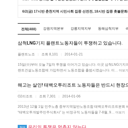
6/2(금) 17시반 춘천지역 시민사회 집중 선전전, 18시반 집중 촛불문
강원지역본부
강릉지역지부
동해삼척지부
전체(488)
삼척LNG기지 플랜트노동자들이 투쟁하고 있습니다.
플랜트노조
조회 8,101
2014-01-21
|
|
15일(수)부터 오늘 7일차 투쟁을 이어가고 있습니다. 이곳 삼척LNG기지
랜트건설노동조합에 가입하면서 노동조합을 출범시켰습니다. 이…
더보
해고는 살인! 태백오투리조트 노동자들은 반드시 현장으
O2리조트
조회 7,301
2014-01-06
|
|
2013년 12월 1일 민주노총 중부지역일반노동조합 태백오투리조트분회 
“태백오투개발주민주식회사” 는 비정규직 노동자들을 7-8월, 9…
더보기
우리의 투쟁은 멈추지 않는다.
현재