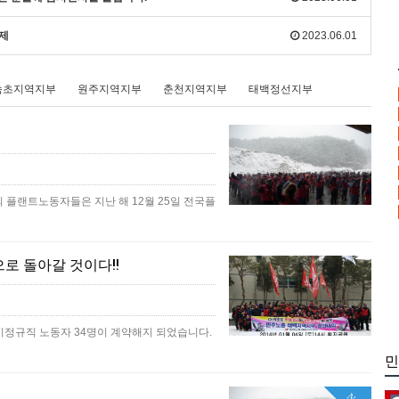
화제
2023.06.01
속초지역지부
원주지역지부
춘천지역지부
태백정선지부
의 플랜트노동자들은 지난 해 12월 25일 전국플
기
로 돌아갈 것이다!!
비정규직 노동자 34명이 계약해지 되었습니다.
민