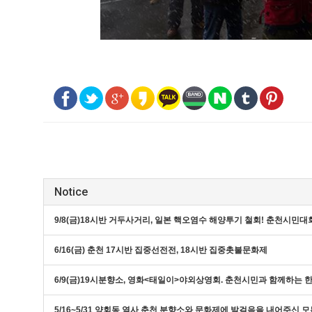
Notice
9/8(금)18시반 거두사거리, 일본 핵오염수 해양투기 철회! 춘천시민대
6/16(금) 춘천 17시반 집중선전전, 18시반 집중촛불문화제
6/9(금)19시분향소, 영화<태일이>야외상영회. 춘천시민과 함께하는
5/16~5/31 양회동 열사 춘천 분향소와 문화제에 발걸음을 내어주신 