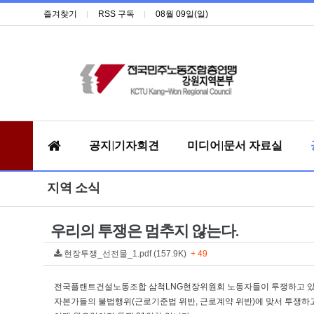
즐겨찾기
RSS 구독
08월 09일(일)
공지|기자회견
미디어|문서 자료실
지역 소식
우리의 투쟁은 멈추지 않는다.
현장투쟁_선전물_1.pdf (157.9K)
+ 49
전국플랜트건설노동조합 삼척LNG현장위원회 노동자들이 투쟁하고 있
자본가들의 불법행위(근로기준법 위반, 근로계약 위반)에 맞서 투쟁하