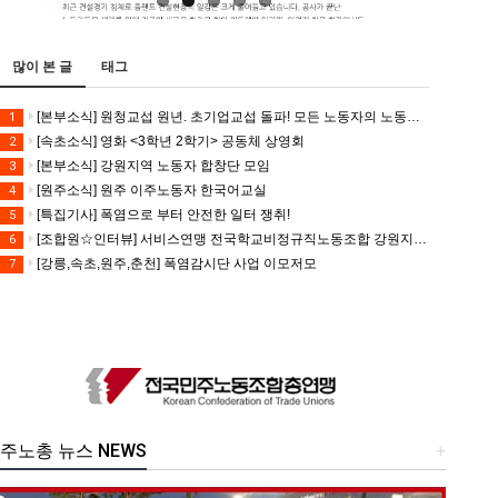
많이 본 글
태그
[본부소식] 원청교섭 원년. 초기업교섭 돌파! 모든 노동자의 노동기본권 쟁취! 민주노총 7.15 총파업대회
1
[속초소식] 영화 <3학년 2학기> 공동체 상영회
2
[본부소식] 강원지역 노동자 합창단 모임
3
[원주소식] 원주 이주노동자 한국어교실
4
[특집기사] 폭염으로 부터 안전한 일터 쟁취!
5
[조합원☆인터뷰] 서비스연맹 전국학교비정규직노동조합 강원지부 김유미 춘천지회장
6
[강릉,속초,원주,춘천] 폭염감시단 사업 이모저모
7
주노총 뉴스 NEWS
+