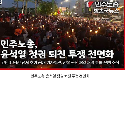
민주노총, 윤석열 정권 퇴진 투쟁 전면화