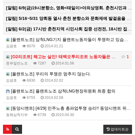
[알림]
6/9(금)19시분향소, 영화<태일이>야외상영회. 춘천시민과 함께하는 한여름밤의 영화산책
[알림]
5/16~5/31 양회동 열사 춘천 분향소와 문화제에 발걸음을 내어주신 모든 분들께 감사인사를 올립니다.
[알림]
6/2(금) 17시반 춘천지역 시민사회 집중 선전전, 18시반 집중 촛불문화제
[플랜트노조] 삼척LNG기지 플랜트노동자들이 투쟁하고 있습니다.
김광호
8070
2014.01.21
[O2리조트] 해고는 살인! 태백오투리조트 노동자들은 반드시 현장으로 돌아갈 것이다!!
1
중부일반노조
7287
2014.01.06
[플랜트노조] 우리의 투쟁은 멈추지 않는다.
김광호
6930
2014.02.02
[플랜트노조] 플랜트노조 삼척LNG현장위원회 최종 합의
김광호
6755
2014.02.08
[동양시멘트] [4/29] 민주노총 총파업투쟁 승리!! 동양시멘트 위장도급 분쇄!! 민주노총 동해삼척지부 공동행동
동해삼척지부
6739
2015.04.30
업데이트순