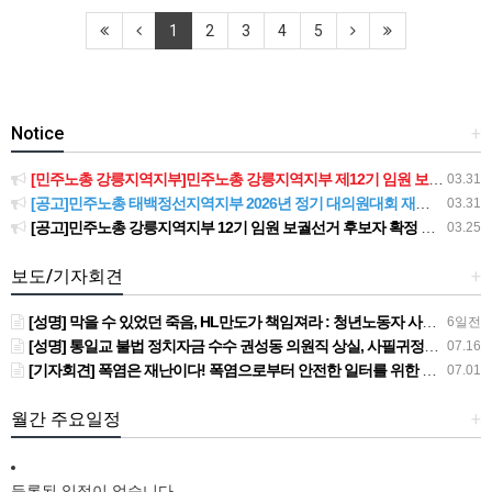
1
2
3
4
5
Notice
+
[민주노총 강릉지역지부]민주노총 강릉지역지부 제12기 임원 보궐선거결과 공고
03.31
[공고]민주노총 태백정선지역지부 2026년 정기 대의원대회 재소집 건
03.31
[공고]민주노총 강릉지역지부 12기 임원 보궐선거 후보자 확정 공고
03.25
보도/기자회견
+
[성명] 막을 수 있었던 죽음, HL만도가 책임져라 : 청년노동자 사망사고의 철저한 진상규명과 재발방지 대책 마련하라
6일전
[성명] 통일교 불법 정치자금 수수 권성동 의원직 상실, 사필귀정이다
07.16
[기자회견] 폭염은 재난이다! 폭염으로부터 안전한 일터를 위한 민주노총 강원지역본부 폭염감시단 선포 기자회견
07.01
월간 주요일정
+
등록된 일정이 없습니다.