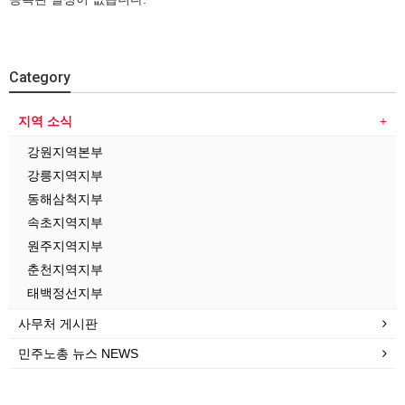
Category
지역 소식
강원지역본부
강릉지역지부
동해삼척지부
속초지역지부
원주지역지부
춘천지역지부
태백정선지부
사무처 게시판
민주노총 뉴스 NEWS