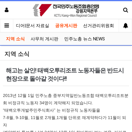
회견
미디어|문서 자료실
공유게시판
선거관리위원회
지역 소식
사무처 게시판
민주노총 뉴스 NEWS
지역 소식
해고는 살인! 태백오투리조트 노동자들은 반드시
현장으로 돌아갈 것이다!!
2013년 12월 1일 민주노총 중부지역일반노동조합 태백오투리조트분
회 비정규직 노동자 34명이 계약해지 되었습니다.
“태백오투개발주민주식회사” 는 비정규직 노동자들을
7-8월, 9-10월, 11월로 2개월,1개월 단위로 재계약하다가 11월이 되
자