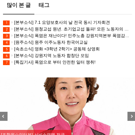
많이 본 글
태그
[본부소식] 7.1 요양보호사의 날 전국 동시 기자회견
1
[본부소식] 원청교섭 원년. 초기업교섭 돌파! 모든 노동자의 노동기본권 쟁취! 민주노총 7.15 총파업대회
2
[본부소식] 폭염은 재난이다! 민주노총 강원지역본부 폭염감시단 선포 기자회견
3
[원주소식] 원주 이주노동자 한국어교실
4
[속초소식] 영화 <3학년 2학기> 공동체 상영회
5
[본부소식] 강원지역 노동자 합창단 모임
6
[특집기사] 폭염으로 부터 안전한 일터 쟁취!
7
Previous
Nex
[조합원☆인터뷰] 서비스연맹 전국…