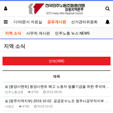
회견
미디어|문서 자료실
공유게시판
선거관리위원회
지역 소식
사무처 게시판
민주노총 뉴스 NEWS
지역 소식
전체(488)
제목
[동양시멘트] 동양시멘트 해고 노동자 법률기금을 위한 추석재정사업
민주노총강원
6794
2015.09.05
[원주지역지부] 2019.10.02. 공공운수노조 원주시공무직지부 파업지지 민주노총 원주지역지부 기자회견
서명오
6792
2019.10.02