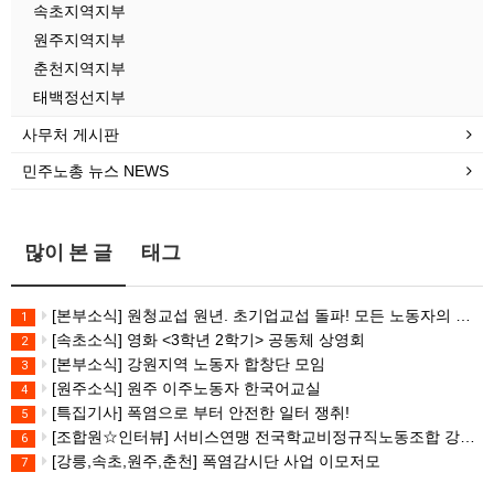
속초지역지부
원주지역지부
춘천지역지부
태백정선지부
사무처 게시판
민주노총 뉴스 NEWS
많이 본 글
태그
[본부소식] 원청교섭 원년. 초기업교섭 돌파! 모든 노동자의 노동기본권 쟁취! 민주노총 7.15 총파업대회
1
[속초소식] 영화 <3학년 2학기> 공동체 상영회
2
[본부소식] 강원지역 노동자 합창단 모임
3
[원주소식] 원주 이주노동자 한국어교실
4
[특집기사] 폭염으로 부터 안전한 일터 쟁취!
5
[조합원☆인터뷰] 서비스연맹 전국학교비정규직노동조합 강원지부 김유미 춘천지회장
6
[강릉,속초,원주,춘천] 폭염감시단 사업 이모저모
7