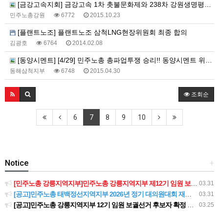
[금강고속지회] 금강고속 1차 촛불문화제와 238차 강원생명평화 기도회
민주노총강원
6772
2015.10.23
[플랜트노조] 플랜트노조 삼척LNG현장위원회 최종 합의
김광호
6764
2014.02.08
[동양시멘트] [4/29] 민주노총 총파업투쟁 승리!! 동양시멘트 위장도급 분쇄!! 민주노총 동해삼척지부 공동행동
동해삼척지부
6748
2015.04.30
조회순
6
7
8
9
10
Notice
+
[민주노총 강릉지역지부]민주노총 강릉지역지부 제12기 임원 보궐선거결과 공고
03.31
[공고]민주노총 태백정선지역지부 2026년 정기 대의원대회 재소집 건
03.31
[공고]민주노총 강릉지역지부 12기 임원 보궐선거 후보자 확정 공고
03.25