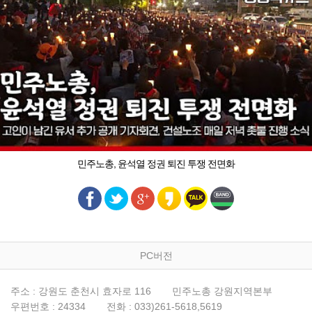
민주노총, 윤석열 정권 퇴진 투쟁 전면화
PC버전
주소 : 강원도 춘천시 효자로 116
민주노총 강원지역본부
우편번호 : 24334
전화 : 033)261-5618,5619