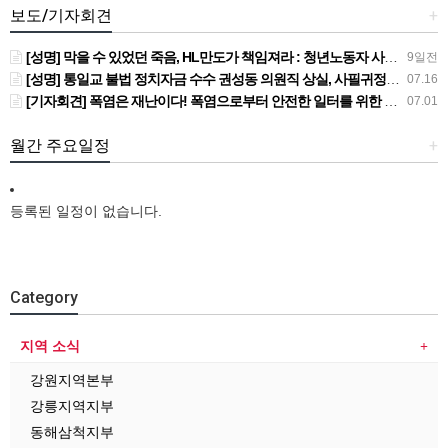
보도/기자회견
+
[성명] 막을 수 있었던 죽음, HL만도가 책임져라 : 청년노동자 사망사고의 철저한 진상규명과 재발방지 대책 마련하라
9일전
[성명] 통일교 불법 정치자금 수수 권성동 의원직 상실, 사필귀정이다
07.16
[기자회견] 폭염은 재난이다! 폭염으로부터 안전한 일터를 위한 민주노총 강원지역본부 폭염감시단 선포 기자회견
07.01
월간 주요일정
+
등록된 일정이 없습니다.
Category
지역 소식
강원지역본부
강릉지역지부
동해삼척지부