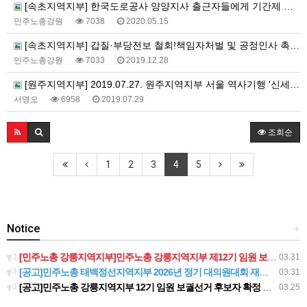
[속초지역지부] 한국도로공사 양양지사 출근자들에게 기간제 계약서 작성 강요, 폭력 강제 퇴거
민주노총강원
7038
2020.05.15
[속초지역지부] 갑질·부당전보 철회!책임자처벌 및 공정인사 촉구! 결의대회 속초우체국 앞에서 진행
민주노총강원
7033
2019.12.28
[원주지역지부] 2019.07.27. 원주지역지부 서울 역사기행 '신세계 프로젝트 1919 경성'
서명오
6958
2019.07.29
조회순
1
2
3
4
5
Notice
+
[민주노총 강릉지역지부]민주노총 강릉지역지부 제12기 임원 보궐선거결과 공고
03.31
[공고]민주노총 태백정선지역지부 2026년 정기 대의원대회 재소집 건
03.31
[공고]민주노총 강릉지역지부 12기 임원 보궐선거 후보자 확정 공고
03.25