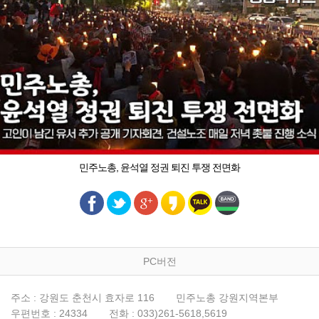
민주노총, 윤석열 정권 퇴진 투쟁 전면화
PC버전
주소 : 강원도 춘천시 효자로 116
민주노총 강원지역본부
우편번호 : 24334
전화 : 033)261-5618,5619