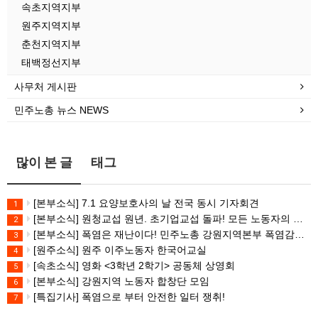
속초지역지부
원주지역지부
춘천지역지부
태백정선지부
사무처 게시판
민주노총 뉴스 NEWS
많이 본 글
태그
[본부소식] 7.1 요양보호사의 날 전국 동시 기자회견
1
[본부소식] 원청교섭 원년. 초기업교섭 돌파! 모든 노동자의 노동기본권 쟁취! 민주노총 7.15 총파업대회
2
[본부소식] 폭염은 재난이다! 민주노총 강원지역본부 폭염감시단 선포 기자회견
3
[원주소식] 원주 이주노동자 한국어교실
4
[속초소식] 영화 <3학년 2학기> 공동체 상영회
5
[본부소식] 강원지역 노동자 합창단 모임
6
[특집기사] 폭염으로 부터 안전한 일터 쟁취!
7