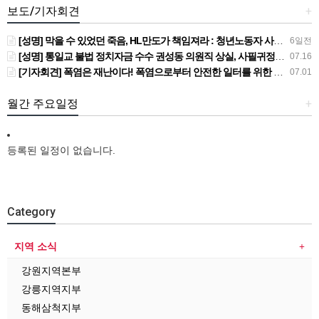
보도/기자회견
+
[성명] 막을 수 있었던 죽음, HL만도가 책임져라 : 청년노동자 사망사고의 철저한 진상규명과 재발방지 대책 마련하라
6일전
[성명] 통일교 불법 정치자금 수수 권성동 의원직 상실, 사필귀정이다
07.16
[기자회견] 폭염은 재난이다! 폭염으로부터 안전한 일터를 위한 민주노총 강원지역본부 폭염감시단 선포 기자회견
07.01
월간 주요일정
+
등록된 일정이 없습니다.
Category
지역 소식
강원지역본부
강릉지역지부
동해삼척지부