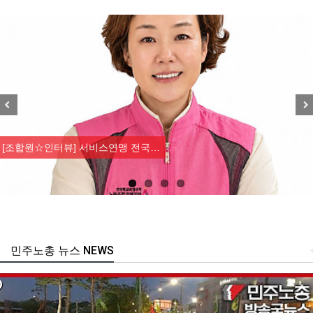
Previous
Nex
[조합원☆인터뷰] 서비스연맹 전국…
민주노총 뉴스 NEWS