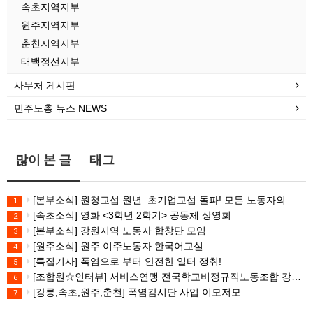
속초지역지부
원주지역지부
춘천지역지부
태백정선지부
사무처 게시판
민주노총 뉴스 NEWS
많이 본 글
태그
[본부소식] 원청교섭 원년. 초기업교섭 돌파! 모든 노동자의 노동기본권 쟁취! 민주노총 7.15 총파업대회
1
[속초소식] 영화 <3학년 2학기> 공동체 상영회
2
[본부소식] 강원지역 노동자 합창단 모임
3
[원주소식] 원주 이주노동자 한국어교실
4
[특집기사] 폭염으로 부터 안전한 일터 쟁취!
5
[조합원☆인터뷰] 서비스연맹 전국학교비정규직노동조합 강원지부 김유미 춘천지회장
6
[강릉,속초,원주,춘천] 폭염감시단 사업 이모저모
7