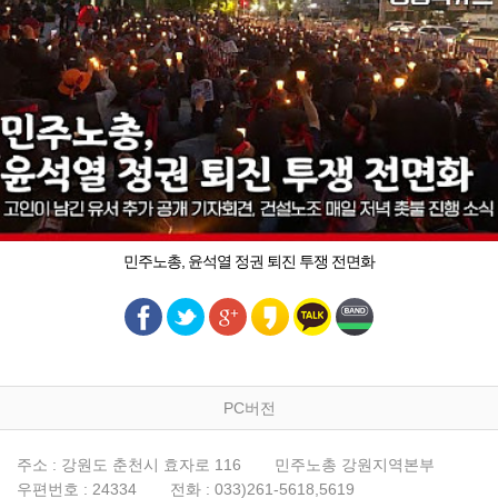
민주노총, 윤석열 정권 퇴진 투쟁 전면화
PC버전
주소 : 강원도 춘천시 효자로 116
민주노총 강원지역본부
우편번호 : 24334
전화 : 033)261-5618,5619