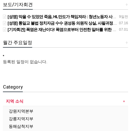
보도/기자회견
+
[성명] 막을 수 있었던 죽음, HL만도가 책임져라 : 청년노동자 사망사고의 철저한 진상규명과 재발방지 대책 마련하라
9일전
[성명] 통일교 불법 정치자금 수수 권성동 의원직 상실, 사필귀정이다
07.16
[기자회견] 폭염은 재난이다! 폭염으로부터 안전한 일터를 위한 민주노총 강원지역본부 폭염감시단 선포 기자회견
07.01
월간 주요일정
+
등록된 일정이 없습니다.
Category
지역 소식
강원지역본부
강릉지역지부
동해삼척지부