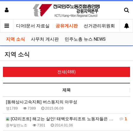
회견
미디어|문서 자료실
공유게시판
선거관리위원회
지역 소식
사무처 게시판
민주노총 뉴스 NEWS
지역 소식
전체(488)
제목
[동해상사고속지회] 버스동지의 아우성
영1789
7389
2015.06.09
[O2리조트] 해고는 살인! 태백오투리조트 노동자들은 반드시 현장으로 돌아갈 것이다!!
1
중부일반노조
7301
2014.01.06