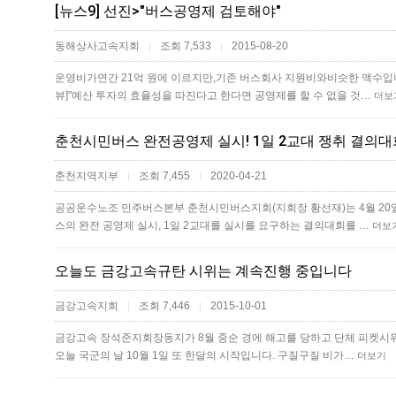
[뉴스9] 선진>"버스공영제 검토해야"
동해상사고속지회
조회 7,533
2015-08-20
|
|
운영비가연간 21억 원에 이르지만,기존 버스회사 지원비와비슷한 액수입니다
뷰]"예산 투자의 효율성을 따진다고 한다면 공영제를 할 수 없을 것…
더보
춘천시민버스 완전공영제 실시! 1일 2교대 쟁취 결의
춘천지역지부
조회 7,455
2020-04-21
|
|
공공운수노조 민주버스본부 춘천시민버스지회(지회장 황선재)는 4월 20
스의 완전 공영제 실시, 1일 2교대를 실시를 요구하는 결의대회를 …
더보
오늘도 금강고속규탄 시위는 계속진행 중입니다
금강고속지회
조회 7,446
2015-10-01
|
|
금강고속 장석준지회장동지가 8월 중순 경에 해고를 당하고 단체 피켓시
오늘 국군의 날 10월 1일 또 한달의 시작입니다. 구질구질 비가…
더보기