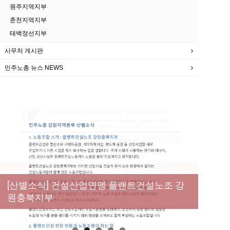
원주지역지부
춘천지역지부
태백정선지부
사무처 게시판
민주노총 뉴스 NEWS
[성명] 막을 수 있었던 죽음, HL만도가 책임져
라 : 청년노동자 사망사고의 철저한 진상규명
[산별소식] 건설산업연맹 플랜트건설노조 강
[강릉,속초,원주,춘천] 폭염감시단 사업 이모저
[조합원☆인터뷰] 서비스연맹 전국학교비정
과 재발방지 대책 마련하라
원충북지부
모
규직노동조합 강원지부 김유미 춘천지회장
[본부소식] 강원지역 노동자 합창단 모임