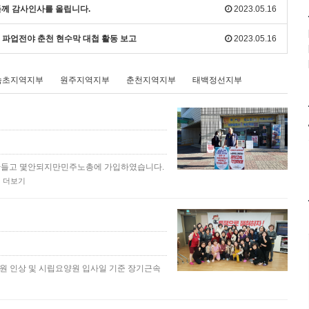
분들께 감사인사를 올립니다.
2023.05.16
노조 파업전야 춘천 현수막 대첩 활동 보고
2023.05.16
속초지역지부
원주지역지부
춘천지역지부
태백정선지부
 만들고 몇안되지만민주노총에 가입하였습니다.
…
더보기
00원 인상 및 시립요양원 입사일 기준 장기근속