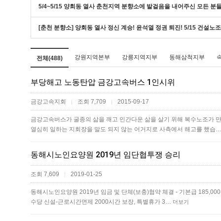
5/4~5/15 양회동 열사 춘천지역 분향소에 발걸음을 내어주신 모든 
[춘천 분향소] 양회동 열사 정신 계승! 윤석열 정권 퇴진! 5/15 건설
강원지역본부
강릉지역지부
동해삼척지부
전체(488)
부당해고 노동탄압 금강고속버스 1인시위
금강고속지회
조회 7,709
2015-09-17
|
|
금강고속버스가 굴종의 삶을 깨고 인간다운 삶을 살기 위해 복수노조가
열심히 일하는 지회장을 말도 되지 않는 어거지로 사측에서 해고를 했습
동해시노인요양원 2019년 임단협투쟁 승리
조회 7,609
2019-01-25
|
동해시노인요양원 2019년 임금 및 단체(보충)협약 체결 - 기본급 185,0
수당 신설-​근로시간면제 2000시간 보장, 특별휴가 3…
더보기