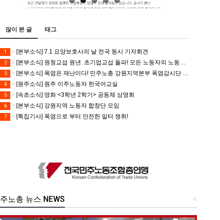
많이 본 글
태그
[본부소식] 7.1 요양보호사의 날 전국 동시 기자회견
1
[본부소식] 원청교섭 원년. 초기업교섭 돌파! 모든 노동자의 노동기본권 쟁취! 민주노총 7.15 총파업대회
2
[본부소식] 폭염은 재난이다! 민주노총 강원지역본부 폭염감시단 선포 기자회견
3
[원주소식] 원주 이주노동자 한국어교실
4
[속초소식] 영화 <3학년 2학기> 공동체 상영회
5
[본부소식] 강원지역 노동자 합창단 모임
6
[특집기사] 폭염으로 부터 안전한 일터 쟁취!
7
주노총 뉴스 NEWS
+