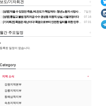
보도/기자회견
+
[성명] 막을 수 있었던 죽음, HL만도가 책임져라 : 청년노동자 사망사고의 철저한 진상규명과 재발방지 대책 마련하라
7일전
[성명] 통일교 불법 정치자금 수수 권성동 의원직 상실, 사필귀정이다
07.16
[기자회견] 폭염은 재난이다! 폭염으로부터 안전한 일터를 위한 민주노총 강원지역본부 폭염감시단 선포 기자회견
07.01
월간 주요일정
+
등록된 일정이 없습니다.
Category
지역 소식
강원지역본부
강릉지역지부
동해삼척지부
속초지역지부