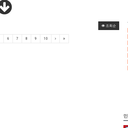
조회순
6
7
8
9
10
민