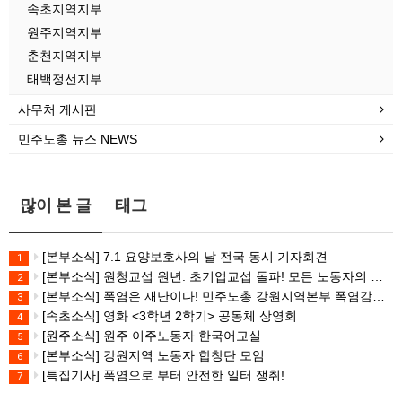
속초지역지부
원주지역지부
춘천지역지부
태백정선지부
사무처 게시판
민주노총 뉴스 NEWS
많이 본 글
태그
[본부소식] 7.1 요양보호사의 날 전국 동시 기자회견
1
[본부소식] 원청교섭 원년. 초기업교섭 돌파! 모든 노동자의 노동기본권 쟁취! 민주노총 7.15 총파업대회
2
[본부소식] 폭염은 재난이다! 민주노총 강원지역본부 폭염감시단 선포 기자회견
3
[속초소식] 영화 <3학년 2학기> 공동체 상영회
4
[원주소식] 원주 이주노동자 한국어교실
5
[본부소식] 강원지역 노동자 합창단 모임
6
[특집기사] 폭염으로 부터 안전한 일터 쟁취!
7