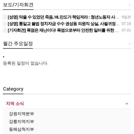
보도/기자회견
+
[성명] 막을 수 있었던 죽음, HL만도가 책임져라 : 청년노동자 사망사고의 철저한 진상규명과 재발방지 대책 마련하라
9일전
[성명] 통일교 불법 정치자금 수수 권성동 의원직 상실, 사필귀정이다
07.16
[기자회견] 폭염은 재난이다! 폭염으로부터 안전한 일터를 위한 민주노총 강원지역본부 폭염감시단 선포 기자회견
07.01
월간 주요일정
+
등록된 일정이 없습니다.
Category
지역 소식
강원지역본부
강릉지역지부
동해삼척지부