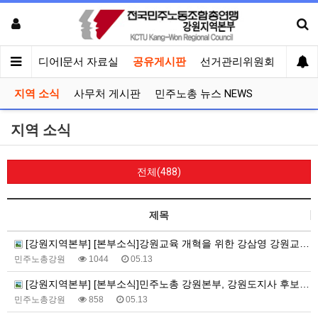
회견
미디어|문서 자료실
공유게시판
선거관리위원회
지역 소식
사무처 게시판
민주노총 뉴스 NEWS
지역 소식
전체(488)
제목
[강원지역본부] [본부소식]강원교육 개혁을 위한 강삼영 강원교육감 후보-민주노총 강원지역본부 정책협약식
민주노총강원
1044
05.13
[강원지역본부] [본부소식]민주노총 강원본부, 강원도지사 후보들에 ‘5대 영역 25개 노동과제’ 제안
민주노총강원
858
05.13