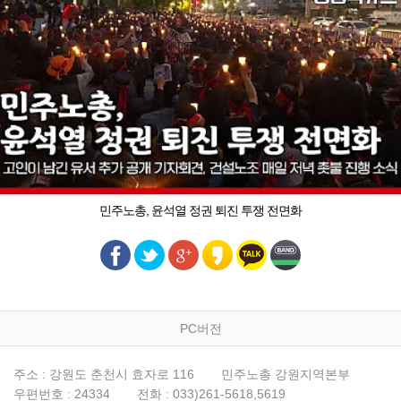
민주노총, 윤석열 정권 퇴진 투쟁 전면화
PC버전
주소 : 강원도 춘천시 효자로 116
민주노총 강원지역본부
우편번호 : 24334
전화 : 033)261-5618,5619