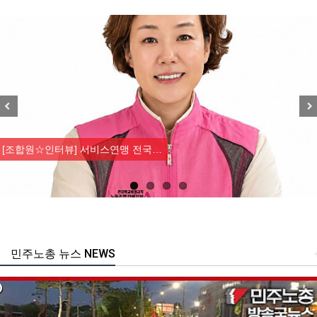
Previous
Nex
[조합원☆인터뷰] 서비스연맹 전국…
민주노총 뉴스 NEWS