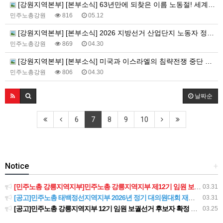
[강원지역본부] [본부소식] 63년만에 되찾은 이름 노동절! 세계노동절 강원지역대회를 보다!
민주노총강원
816
05.12
[강원지역본부] [본부소식] 2026 지방선거 산업단지 노동자 정책요구 서명운동+노동자 안전권 요구 집중 선전전
민주노총강원
869
04.30
[강원지역본부] [본부소식] 미국과 이스라엘의 침략전쟁 중단 및 호르무즈 해협 파병 거부 국민동의청원 대시민 캠페인
민주노총강원
806
04.30
날짜순
6
7
8
9
10
Notice
+
[민주노총 강릉지역지부]민주노총 강릉지역지부 제12기 임원 보궐선거결과 공고
03.31
[공고]민주노총 태백정선지역지부 2026년 정기 대의원대회 재소집 건
03.31
[공고]민주노총 강릉지역지부 12기 임원 보궐선거 후보자 확정 공고
03.25