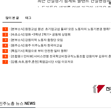
많이 본 글
태그
[본부소식] 원청교섭 원년. 초기업교섭 돌파! 모든 노동자의 노동기본권 쟁취! 
1
[속초소식] 영화 <3학년 2학기> 공동체 상영회
2
[본부소식] 강원지역 노동자 합창단 모임
3
[원주소식] 원주 이주노동자 한국어교실
4
[특집기사] 폭염으로 부터 안전한 일터 쟁취!
5
[조합원☆인터뷰] 서비스연맹 전국학교비정규직노동조합 강원지부 김유미 
6
[강릉,속초,원주,춘천] 폭염감시단 사업 이모저모
7
민주노총 뉴스 NEWS