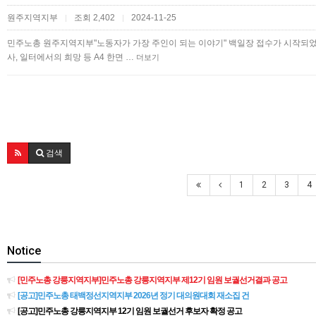
원주지역지부
조회 2,402
2024-11-25
|
|
민주노총 원주지역지부"노동자가 가장 주인이 되는 이야기" 백일장 접수가 시작되었
사, 일터에서의 희망 등 A4 한면 …
더보기
검색
1
2
3
4
Notice
[민주노총 강릉지역지부]민주노총 강릉지역지부 제12기 임원 보궐선거결과 공고
[공고]민주노총 태백정선지역지부 2026년 정기 대의원대회 재소집 건
[공고]민주노총 강릉지역지부 12기 임원 보궐선거 후보자 확정 공고