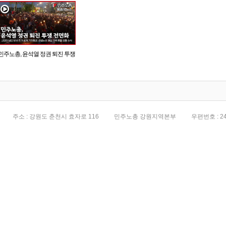
민주노총, 윤석열 정권 퇴진 투쟁
전면화
주소 : 강원도 춘천시 효자로 116
민주노총 강원지역본부
우편번호 : 24