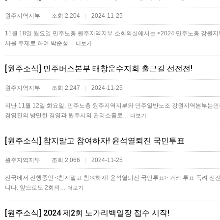
원주지역지부
조회 2,204
2024-11-25
|
|
11월 18일 월요일 민주노총 원주지역지부 소회의실에서는 <2024 민주노총 강
사를 주제로 하여 박준성…
더보기
[원주소식] 민주버스본부 태창운수지회 출근길 선전전!
원주지역지부
조회 2,247
2024-11-25
|
|
지난 11월 12일 화요일, 민주노총 원주지역지부와 민주일반노조 강원지역본부
경영진의 방만한 경영과 원주시의 관리소홀로…
더보기
[원주소식] 참지말고 참여하자! 윤석열퇴진 국민투표
원주지역지부
조회 2,066
2024-11-25
|
|
전국에서 진행중인 <참지말고 참여하자! 윤석열퇴진 국민투표> 거리 투표 독려 선전
니다. 앞으로도 2회의…
더보기
[원주소식] 2024 제2회 노가리백일장 접수 시작!