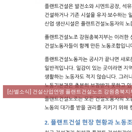
[성명] 막을 수 있었던 죽음, HL만도가 책임져라 :
[산별소식] 건설산업연맹 플랜트건설노조 강원충북지
[강릉,속초,원주,춘천] 폭염감시단 사업 이모저모
[조합원☆인터뷰] 서비스연맹 전국학교비정규직노동
[본부소식] 강원지역 노동자 합창단 모임