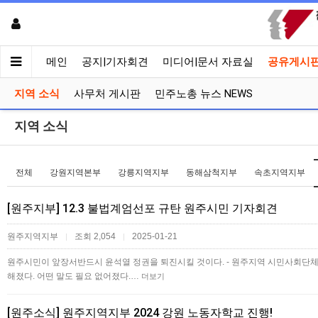
메인
공지|기자회견
미디어|문서 자료실
공유게시
지역 소식
사무처 게시판
민주노총 뉴스 NEWS
지역 소식
전체
강원지역본부
강릉지역지부
동해삼척지부
속초지역지부
[원주지부] 12.3 불법계엄선포 규탄 원주시민 기자회견
원주지역지부
조회 2,054
2025-01-21
|
|
원주시민이 앞장서반드시 윤석열 정권을 퇴진시킬 것이다. - 원주지역 시민사회단체
해졌다. 어떤 말도 필요 없어졌다.…
더보기
[원주소식] 원주지역지부 2024 강원 노동자학교 진행!