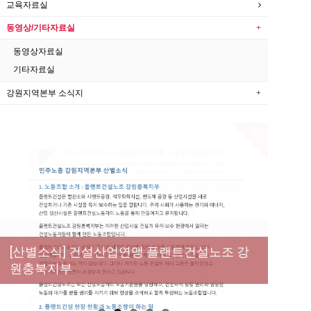
교육자료실
동영상/기타자료실
동영상자료실
기타자료실
강원지역본부 소식지
New
[성명] 막을 수 있었던 죽음, HL만도가 책임져
라 : 청년노동자 사망사고의 철저한 진상규명
[산별소식] 건설산업연맹 플랜트건설노조 강
[강릉,속초,원주,춘천] 폭염감시단 사업 이모저
[조합원☆인터뷰] 서비스연맹 전국학교비정
과 재발방지 대책 마련하라
원충북지부
모
규직노동조합 강원지부 김유미 춘천지회장
[본부소식] 강원지역 노동자 합창단 모임