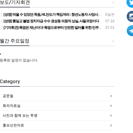
보도/기자회견
+
[성명] 막을 수 있었던 죽음, HL만도가 책임져라 : 청년노동자 사망사고의 철저한 진상규명과 재발방지 대책 마련하라
6일전
[성명] 통일교 불법 정치자금 수수 권성동 의원직 상실, 사필귀정이다
07.16
[기자회견] 폭염은 재난이다! 폭염으로부터 안전한 일터를 위한 민주노총 강원지역본부 폭염감시단 선포 기자회견
07.01
월간 주요일정
+
등록된 일정이 없습니다.
Category
공문철
회의자료실
사진과 함께 보는 투쟁
홍보선전자료