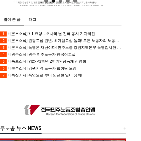
많이 본 글
태그
[본부소식] 7.1 요양보호사의 날 전국 동시 기자회견
1
[본부소식] 원청교섭 원년. 초기업교섭 돌파! 모든 노동자의 노동기본권 쟁취! 민주노총 7.15 총파업대회
2
[본부소식] 폭염은 재난이다! 민주노총 강원지역본부 폭염감시단 선포 기자회견
3
[원주소식] 원주 이주노동자 한국어교실
4
[속초소식] 영화 <3학년 2학기> 공동체 상영회
5
[본부소식] 강원지역 노동자 합창단 모임
6
[특집기사] 폭염으로 부터 안전한 일터 쟁취!
7
주노총 뉴스 NEWS
+