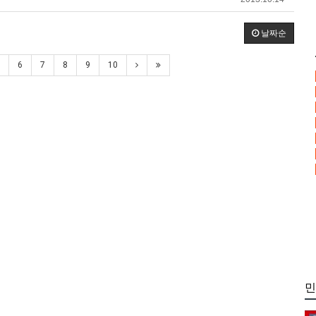
날짜순
6
7
8
9
10
민