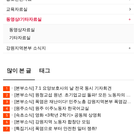
교육자료실
동영상/기타자료실
동영상자료실
기타자료실
강원지역본부 소식지
많이 본 글
태그
[본부소식] 7.1 요양보호사의 날 전국 동시 기자회견
1
[본부소식] 원청교섭 원년. 초기업교섭 돌파! 모든 노동자의 노동기본권 쟁취! 민주노총 7.15 총파업대회
2
[본부소식] 폭염은 재난이다! 민주노총 강원지역본부 폭염감시단 선포 기자회견
3
[원주소식] 원주 이주노동자 한국어교실
4
[속초소식] 영화 <3학년 2학기> 공동체 상영회
5
[본부소식] 강원지역 노동자 합창단 모임
6
[특집기사] 폭염으로 부터 안전한 일터 쟁취!
7