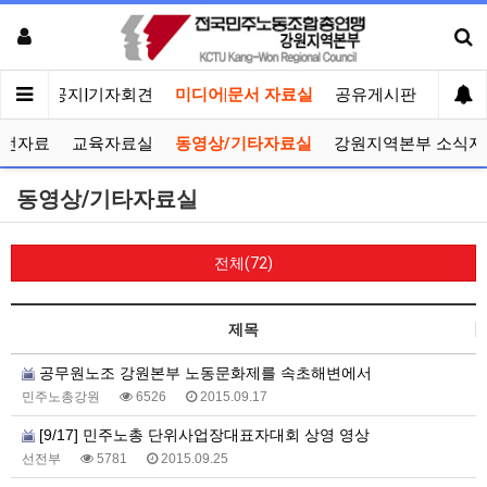
메인
공지|기자회견
미디어|문서 자료실
공유게시판
선거관
선전자료
교육자료실
동영상/기타자료실
강원지역본부 소식지
동영상/기타자료실
전체(72)
제목
공무원노조 강원본부 노동문화제를 속초해변에서
민주노총강원
6526
2015.09.17
[9/17] 민주노총 단위사업장대표자대회 상영 영상
선전부
5781
2015.09.25