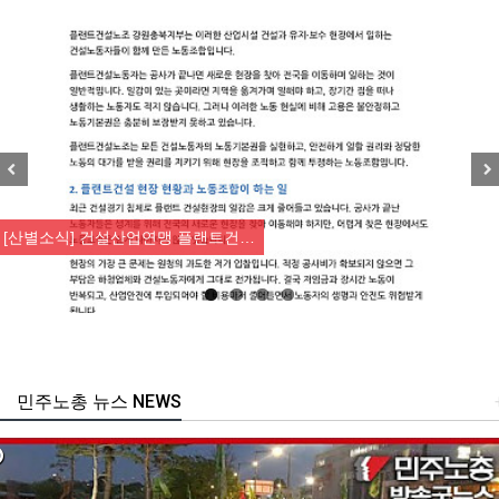
Previous
Nex
[산별소식] 건설산업연맹 플랜트건…
민주노총 뉴스 NEWS