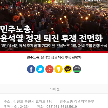
민주노총, 윤석열 정권 퇴진 투쟁 전면화
PC버전
주소 : 강원도 춘천시 효자로 116
민주노총 강원지역본부
우편번호 : 24334
전화 : 033)261-5618,5619