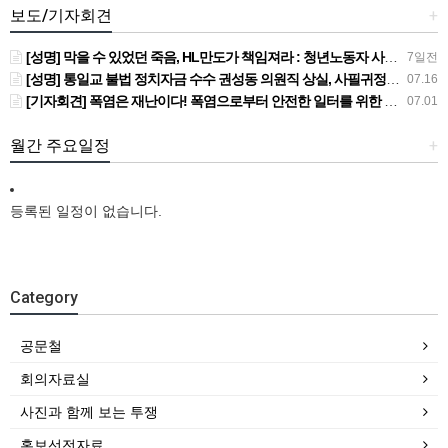
보도/기자회견
+
[성명] 막을 수 있었던 죽음, HL만도가 책임져라 : 청년노동자 사망사고의 철저한 진상규명과 재발방지 대책 마련하라
7일전
[성명] 통일교 불법 정치자금 수수 권성동 의원직 상실, 사필귀정이다
07.16
[기자회견] 폭염은 재난이다! 폭염으로부터 안전한 일터를 위한 민주노총 강원지역본부 폭염감시단 선포 기자회견
07.01
월간 주요일정
+
등록된 일정이 없습니다.
Category
공문철
회의자료실
사진과 함께 보는 투쟁
홍보선전자료