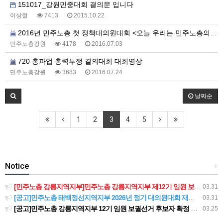
151017_강원민중대회 결의문 입니다
이상철
7413
2015.10.22
2016년 민주노총 첫 정책대의원대회 <오늘 우리는 민주노총의 새로운 역사를 쓴다>
민주노총강원
4178
2016.07.03
720 총파업 총력투쟁 결의대회 대회영상
민주노총강원
3683
2016.07.24
날짜순
1
2
3
4
5
Notice
+
[민주노총 강릉지역지부]민주노총 강릉지역지부 제12기 임원 보궐선거결과 공고
03.31
[공고]민주노총 태백정선지역지부 2026년 정기 대의원대회 재소집 건
03.31
[공고]민주노총 강릉지역지부 12기 임원 보궐선거 후보자 확정 공고
03.25