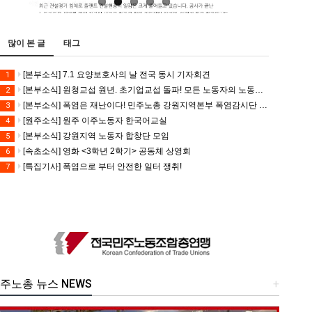
많이 본 글
태그
[본부소식] 7.1 요양보호사의 날 전국 동시 기자회견
1
[본부소식] 원청교섭 원년. 초기업교섭 돌파! 모든 노동자의 노동기본권 쟁취! 민주노총 7.15 총파업대회
2
[본부소식] 폭염은 재난이다! 민주노총 강원지역본부 폭염감시단 선포 기자회견
3
[원주소식] 원주 이주노동자 한국어교실
4
[본부소식] 강원지역 노동자 합창단 모임
5
[속초소식] 영화 <3학년 2학기> 공동체 상영회
6
[특집기사] 폭염으로 부터 안전한 일터 쟁취!
7
주노총 뉴스 NEWS
+