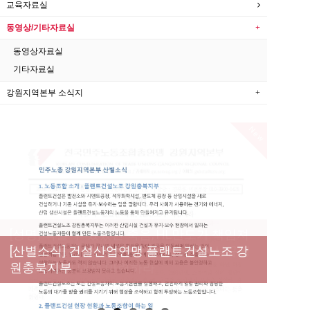
교육자료실
동영상/기타자료실
동영상자료실
기타자료실
강원지역본부 소식지
New
[성명] 막을 수 있었던 죽음, HL만도가 책임져
라 : 청년노동자 사망사고의 철저한 진상규명
[산별소식] 건설산업연맹 플랜트건설노조 강
[강릉,속초,원주,춘천] 폭염감시단 사업 이모저
[조합원☆인터뷰] 서비스연맹 전국학교비정
과 재발방지 대책 마련하라
원충북지부
모
규직노동조합 강원지부 김유미 춘천지회장
[본부소식] 강원지역 노동자 합창단 모임