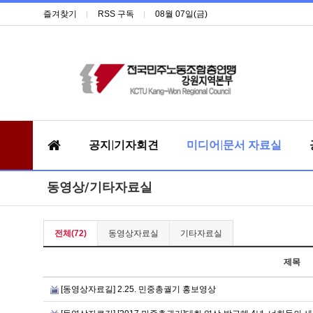
즐겨찾기
RSS 구독
08월 07일(금)
공지|기자회견
미디어|문서 자료실
동영상/기타자료실
전체(72)
동영상자료실
기타자료실
제목
[동영상자료길] 2.25. 민중총궐기 홍보영상