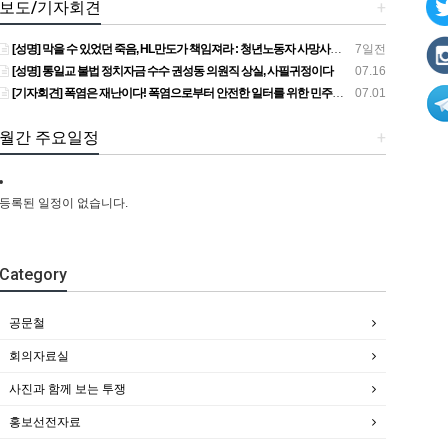
보도/기자회견
+
[성명] 막을 수 있었던 죽음, HL만도가 책임져라 : 청년노동자 사망사고의 철저한 진상규명과 재발방지 대책 마련하라
7일전
[성명] 통일교 불법 정치자금 수수 권성동 의원직 상실, 사필귀정이다
07.16
[기자회견] 폭염은 재난이다! 폭염으로부터 안전한 일터를 위한 민주노총 강원지역본부 폭염감시단 선포 기자회견
07.01
월간 주요일정
+
등록된 일정이 없습니다.
Category
공문철
회의자료실
사진과 함께 보는 투쟁
홍보선전자료