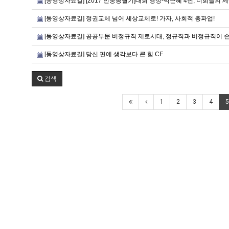
[동영상자료길] [2017 민중총궐기]대회 영상-박근혜 4년, 너희들의 
[동영상자료길] 정권교체 넘어 세상교체로! 가자, 사회적 총파업!
[동영상자료길] 공공부문 비정규직 제로시대, 정규직과 비정규직이 
[동영상자료길] 당신 편에 생각보다 큰 힘 CF
검색
1
2
3
4
5