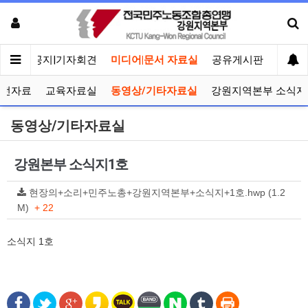
메인
공지|기자회견
미디어|문서 자료실
공유게시판
선거관
선전자료
교육자료실
동영상/기타자료실
강원지역본부 소식지
동영상/기타자료실
강원본부 소식지1호
현장의+소리+민주노총+강원지역본부+소식지+1호.hwp (1.2
M)
+ 22
소식지 1호