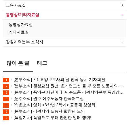
교육자료실
동영상/기타자료실
동영상자료실
기타자료실
강원지역본부 소식지
많이 본 글
태그
[본부소식] 7.1 요양보호사의 날 전국 동시 기자회견
1
[본부소식] 원청교섭 원년. 초기업교섭 돌파! 모든 노동자의 노동기본권 쟁취! 민주노총 7.15 총파업대회
2
[본부소식] 폭염은 재난이다! 민주노총 강원지역본부 폭염감시단 선포 기자회견
3
[원주소식] 원주 이주노동자 한국어교실
4
[속초소식] 영화 <3학년 2학기> 공동체 상영회
5
[본부소식] 강원지역 노동자 합창단 모임
6
[특집기사] 폭염으로 부터 안전한 일터 쟁취!
7