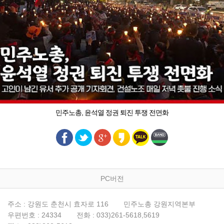
민주노총, 윤석열 정권 퇴진 투쟁 전면화
PC버전
주소 : 강원도 춘천시 효자로 116
민주노총 강원지역본부
우편번호 : 24334
전화 : 033)261-5618,5619