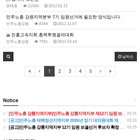
문태호
11500
2012.02.21
민주노총 강원지역본부 7기 임원선거에 필요한 양식입니다.
민주노총강원
8344
2012.11.07
진흥고속지회 총력투쟁결의대회
민주노총강원
7591
2013.10.14
날짜순
1
2
3
4
5
Notice
+
[민주노총 강릉지역지부]민주노총 강릉지역지부 제12기 임원 보궐선거결과 공고
03.31
[공고]민주노총 태백정선지역지부 2026년 정기 대의원대회 재소집 건
03.31
[공고]민주노총 강릉지역지부 12기 임원 보궐선거 후보자 확정 공고
03.25