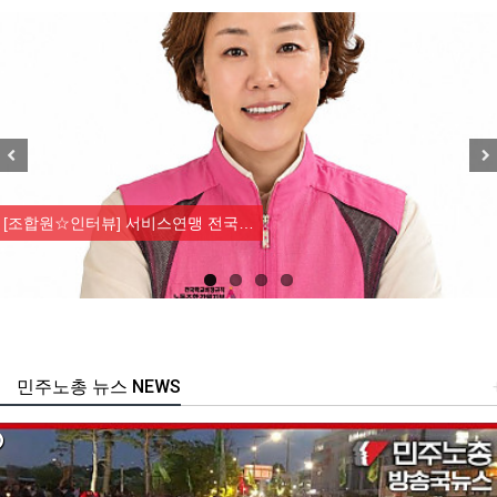
Previous
Nex
[조합원☆인터뷰] 서비스연맹 전국…
민주노총 뉴스 NEWS