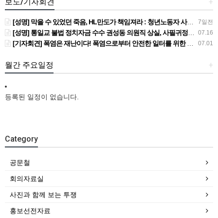
보도/기자회견
+
[성명] 막을 수 있었던 죽음, HL만도가 책임져라 : 청년노동자 사망사고의 철저한 진상규명과 재발방지 대책 마련하라
7일전
[성명] 통일교 불법 정치자금 수수 권성동 의원직 상실, 사필귀정이다
07.16
[기자회견] 폭염은 재난이다! 폭염으로부터 안전한 일터를 위한 민주노총 강원지역본부 폭염감시단 선포 기자회견
07.01
월간 주요일정
+
등록된 일정이 없습니다.
Category
공문철
회의자료실
사진과 함께 보는 투쟁
홍보선전자료