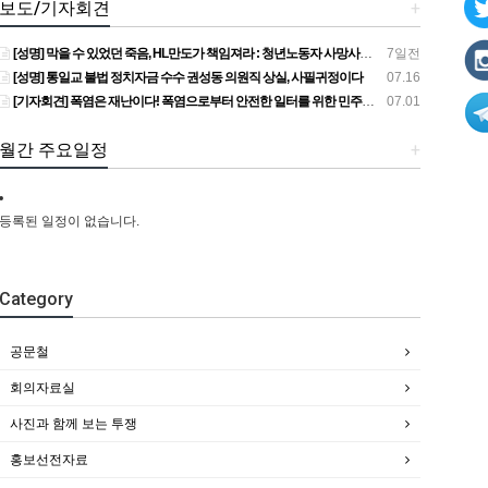
보도/기자회견
+
[성명] 막을 수 있었던 죽음, HL만도가 책임져라 : 청년노동자 사망사고의 철저한 진상규명과 재발방지 대책 마련하라
7일전
[성명] 통일교 불법 정치자금 수수 권성동 의원직 상실, 사필귀정이다
07.16
[기자회견] 폭염은 재난이다! 폭염으로부터 안전한 일터를 위한 민주노총 강원지역본부 폭염감시단 선포 기자회견
07.01
월간 주요일정
+
등록된 일정이 없습니다.
Category
공문철
회의자료실
사진과 함께 보는 투쟁
홍보선전자료