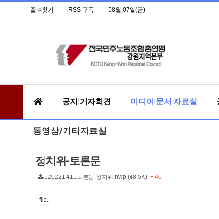
즐겨찾기
RSS 구독
08월 07일(금)
공지|기자회견
미디어|문서 자료실
동영상/기타자료실
정치위-토론문
120221.411토론문.정치위.hwp (48.5K)
+ 40
file..