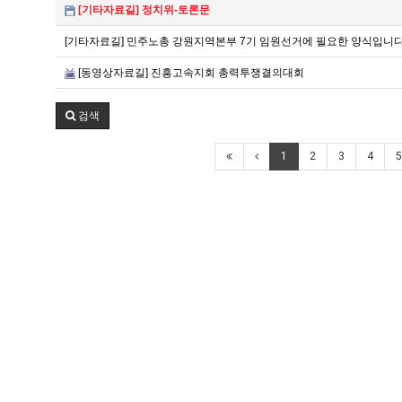
[기타자료길] 정치위-토론문
[기타자료길] 민주노총 강원지역본부 7기 임원선거에 필요한 양식입니다
[동영상자료길] 진흥고속지회 총력투쟁결의대회
검색
1
2
3
4
5