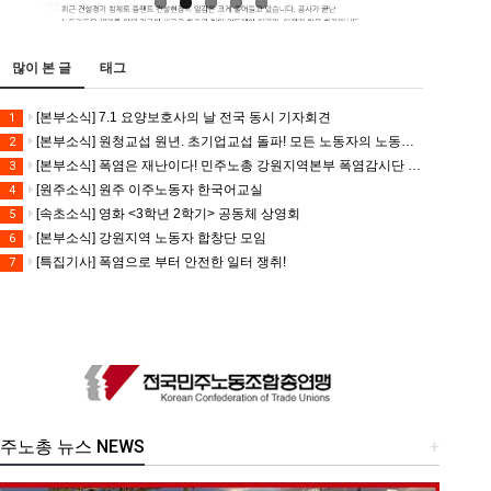
많이 본 글
태그
[본부소식] 7.1 요양보호사의 날 전국 동시 기자회견
1
[본부소식] 원청교섭 원년. 초기업교섭 돌파! 모든 노동자의 노동기본권 쟁취! 민주노총 7.15 총파업대회
2
[본부소식] 폭염은 재난이다! 민주노총 강원지역본부 폭염감시단 선포 기자회견
3
[원주소식] 원주 이주노동자 한국어교실
4
[속초소식] 영화 <3학년 2학기> 공동체 상영회
5
[본부소식] 강원지역 노동자 합창단 모임
6
[특집기사] 폭염으로 부터 안전한 일터 쟁취!
7
주노총 뉴스 NEWS
+