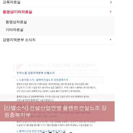
교육자료실
동영상/기타자료실
동영상자료실
기타자료실
강원지역본부 소식지
[성명] 막을 수 있었던 죽음, HL만도가 책임져
라 : 청년노동자 사망사고의 철저한 진상규명
[산별소식] 건설산업연맹 플랜트건설노조 강
[강릉,속초,원주,춘천] 폭염감시단 사업 이모저
[조합원☆인터뷰] 서비스연맹 전국학교비정
과 재발방지 대책 마련하라
원충북지부
모
규직노동조합 강원지부 김유미 춘천지회장
[본부소식] 강원지역 노동자 합창단 모임