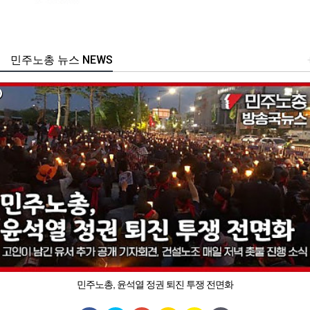
민주노총 뉴스 NEWS
민주노총, 윤석열 정권 퇴진 투쟁 전면화