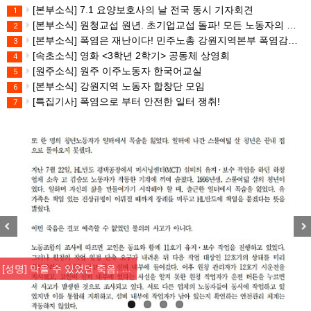
[본부소식] 7.1 요양보호사의 날 전국 동시 기자회견
1
[본부소식] 원청교섭 원년. 초기업교섭 돌파! 모든 노동자의 노동기본권 쟁취! 민주노총 7.15 총파업대회
2
[본부소식] 폭염은 재난이다! 민주노총 강원지역본부 폭염감시단 선포 기자회견
3
[속초소식] 영화 <3학년 2학기> 공동체 상영회
4
[원주소식] 원주 이주노동자 한국어교실
5
[본부소식] 강원지역 노동자 합창단 모임
6
[특집기사] 폭염으로 부터 안전한 일터 쟁취!
7
Previous
Nex
[성명] 막을 수 있었던 죽음, …