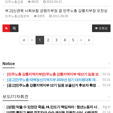
민주노총강원
8633
2022.04.21
부고]신관묵 사회보험 강원지부장 겸 민주노총 강릉지부장 모친상
민주노총강원본부
8355
2011.09.26
조회순
1
2
3
4
5
Notice
+
[민주노총 강릉지역지부]민주노총 강릉지역지부 제12기 임원 보궐선거결과 공고
03.31
[공고]민주노총 태백정선지역지부 2026년 정기 대의원대회 재소집 건
03.31
[공고]민주노총 강릉지역지부 12기 임원 보궐선거 후보자 확정 공고
03.25
보도/기자회견
+
[성명] 막을 수 있었던 죽음, HL만도가 책임져라 : 청년노동자 사망사고의 철저한 진상규명과 재발방지 대책 마련하라
9일전
[성명] 통일교 불법 정치자금 수수 권성동 의원직 상실, 사필귀정이다
07.16