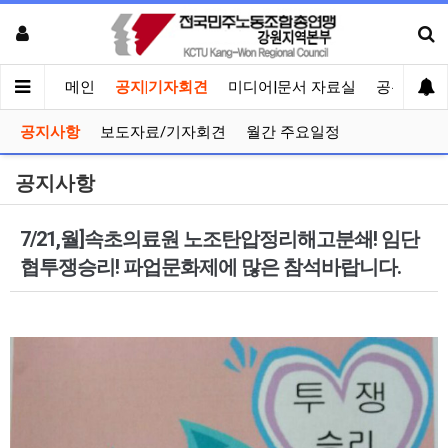
메인
공지|기자회견
미디어|문서 자료실
공유게시
공지사항
보도자료/기자회견
월간 주요일정
공지사항
7/21,월]속초의료원 노조탄압정리해고분쇄! 임단
협투쟁승리! 파업문화제에 많은 참석바랍니다.