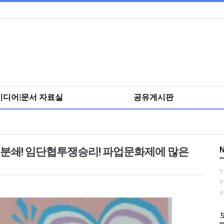
미디어|문서 자료실
공유게시판
N
고분쇄! 임단협투쟁승리! 파업문화제에 많은