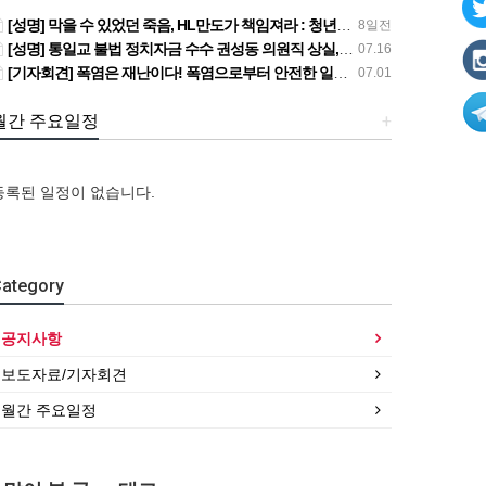
[성명] 막을 수 있었던 죽음, HL만도가 책임져라 : 청년노동자 사망사고의 철저한 진상규명과 재발방지 대책 마련하라
8일전
[성명] 통일교 불법 정치자금 수수 권성동 의원직 상실, 사필귀정이다
07.16
[기자회견] 폭염은 재난이다! 폭염으로부터 안전한 일터를 위한 민주노총 강원지역본부 폭염감시단 선포 기자회견
07.01
월간 주요일정
+
등록된 일정이 없습니다.
[강
[성
[강
릉,
명]
[조
릉,
속
[산
막
합원
속
[산
ategory
초,
별소
을
☆인
초,
별소
원
식]
수
터
원
식]
주,
건설
있
뷰]
주,
건설
공지사항
춘
산업
었
서비
춘
산업
천]
연맹
던
스연
천]
연맹
보도자료/기자회견
폭염
플랜
죽
맹
폭염
플랜
월간 주요일정
감
트
음,
전
감
트
시…
건…
…
국…
시…
건…