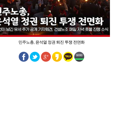
민주노총, 윤석열 정권 퇴진 투쟁 전면화