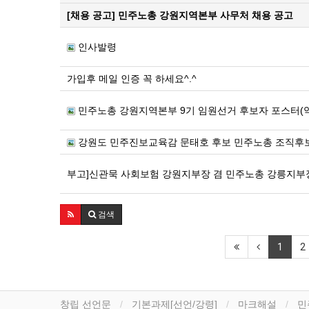
[채용 공고] 민주노총 강원지역본부 사무처 채용 공고
인사발령
가입후 메일 인증 꼭 하세요^.^
민주노총 강원지역본부 9기 임원선거 후보자 포스터(
강원도 민주진보교육감 문태호 후보 민주노총 조직후
부고]신관묵 사회보험 강원지부장 겸 민주노총 강릉지부
검색
1
2
창립 선언문
기본과제[선언/강령]
마크해설
민