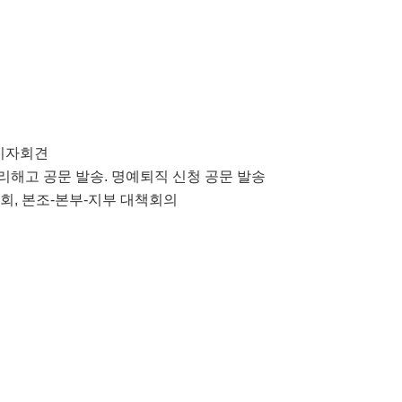
 기자회견
정리해고 공문 발송. 명예퇴직 신청 공문 발송
담회, 본조-본부-지부 대책회의