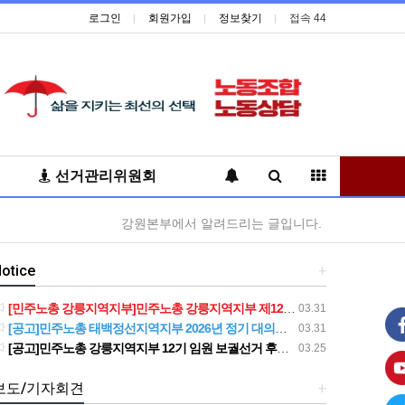
로그인
회원가입
정보찾기
접속 44
선거관리위원회
강원본부에서 알려드리는 글입니다.
otice
+
[민주노총 강릉지역지부]민주노총 강릉지역지부 제12기 임원 보궐선거결과 공고
03.31
[공고]민주노총 태백정선지역지부 2026년 정기 대의원대회 재소집 건
03.31
[공고]민주노총 강릉지역지부 12기 임원 보궐선거 후보자 확정 공고
03.25
보도/기자회견
+