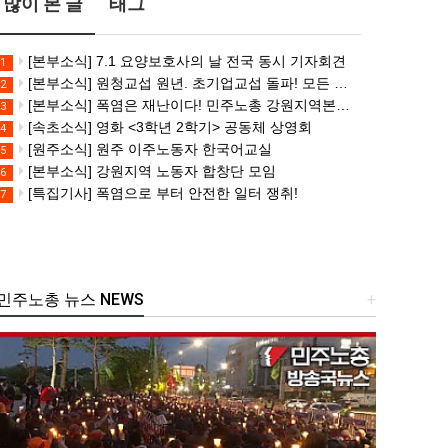
많이 본 글
태그
[본부소식] 7.1 요양보호사의 날 전국 동시 기자회견
1
[본부소식] 원청교섭 원년. 초기업교섭 돌파! 모든 노동자의 노동기본권 쟁취! 민주노총 7.15 총파업대회
2
[본부소식] 폭염은 재난이다! 민주노총 강원지역본부 폭염감시단 선포 기자회견
3
[속초소식] 영화 <3학년 2학기> 공동체 상영회
4
[원주소식] 원주 이주노동자 한국어교실
5
[본부소식] 강원지역 노동자 합창단 모임
6
[특집기사] 폭염으로 부터 안전한 일터 쟁취!
7
주노총 뉴스 NEWS
+