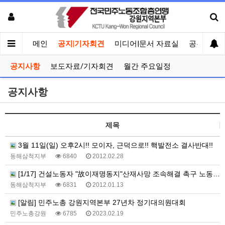
메인
공지|기자회견
미디어|문서 자료실
공유게시
공지사항
보도자료/기자회견
월간 주요일정
공지사항
제목
3월 11일(일) 오후2시!! 모이자, 근덕으로!! 핵발전소 결사반대!!
동해삼척지부
6840
2012.02.28
[1/17] 건설노동자 "故이재명동지"산재사망 조속해결 촉구 노동부앞 기자회견 및 결의대회
동해삼척지부
6831
2012.01.13
[알림] 민주노총 강원지역본부 27년차 정기대의원대회
민주노총강원
6785
2023.02.19