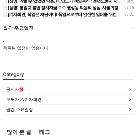
[성명] 막을 수 있었던 죽음, HL만도가 책임져라 : 청년노동자 사망사고의 철저한 진상규명과 재발방지 대책 마련하라
9일전
[성명] 통일교 불법 정치자금 수수 권성동 의원직 상실, 사필귀정이다
07.16
[기자회견] 폭염은 재난이다! 폭염으로부터 안전한 일터를 위한 민주노총 강원지역본부 폭염감시단 선포 기자회견
07.01
월간 주요일정
+
등록된 일정이 없습니다.
Category
공지사항
보도자료/기자회견
월간 주요일정
많이 본 글
태그