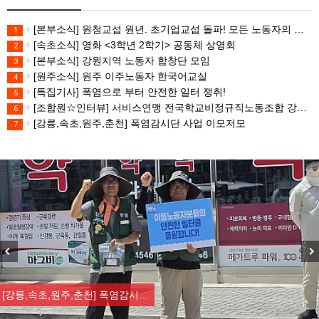
[본부소식] 원청교섭 원년. 초기업교섭 돌파! 모든 노동자의 노동기본권 쟁취! 민주노총 7.15 총파업대회
1
[속초소식] 영화 <3학년 2학기> 공동체 상영회
2
[본부소식] 강원지역 노동자 합창단 모임
3
[원주소식] 원주 이주노동자 한국어교실
4
[특집기사] 폭염으로 부터 안전한 일터 쟁취!
5
[조합원☆인터뷰] 서비스연맹 전국학교비정규직노동조합 강원지부 김유미 춘천지회장
6
[강릉,속초,원주,춘천] 폭염감시단 사업 이모저모
7
Previous
Nex
[강릉,속초,원주,춘천] 폭염감시…