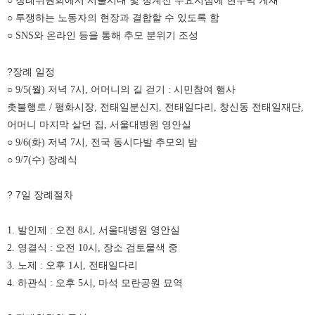
○ 장례위원회에서 서울시내 및 청계천 주요지점에 현수막 게재
○ 투쟁하는 노동자의 현장과 결합할 수 있도록 함
○ SNS와 온라인 등을 통해 추모 분위기 조성
?장례 일정
○ 9/5(월) 저녁 7시, 어머니의 길 걷기 : 시민참여 행사
촛불행로 / 평화시장, 전태일분신지, 전태일다리, 창신동 전태일재단,
어머니 마지막 살던 집, 서울대병원 영안실
○ 9/6(화) 저녁 7시, 전국 동시다발 추모의 밤
○ 9/7(수) 장례식
? 7일 장례절차
1. 발인제 : 오전 8시, 서울대병원 영안실
2. 영결식 : 오전 10시, 장소 검토물색 중
3. 노제 : 오후 1시, 전태일다리
4. 하관식 : 오후 5시, 마석 모란공원 묘역