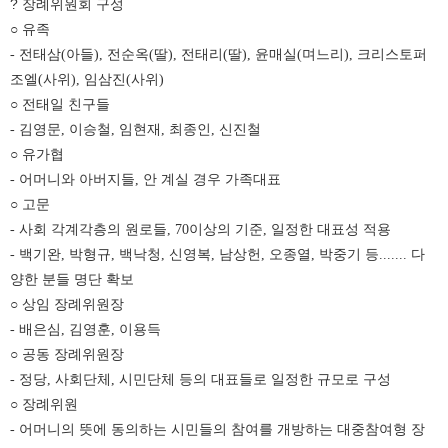
? 장례위원회 구성
○ 유족
- 전태삼(아들), 전순옥(딸), 전태리(딸), 윤매실(며느리), 크리스토퍼
조엘(사위), 임삼진(사위)
○ 전태일 친구들
- 김영문, 이승철, 임현재, 최종인, 신진철
○ 유가협
- 어머니와 아버지들, 안 계실 경우 가족대표
○ 고문
- 사회 각계각층의 원로들, 70이상의 기준, 일정한 대표성 적용
- 백기완, 박형규, 백낙청, 신영복, 남상헌, 오종열, 박중기 등....... 다
양한 분들 명단 확보
○ 상임 장례위원장
- 배은심, 김영훈, 이용득
○ 공동 장례위원장
- 정당, 사회단체, 시민단체 등의 대표들로 일정한 규모로 구성
○ 장례위원
- 어머니의 뜻에 동의하는 시민들의 참여를 개방하는 대중참여형 장