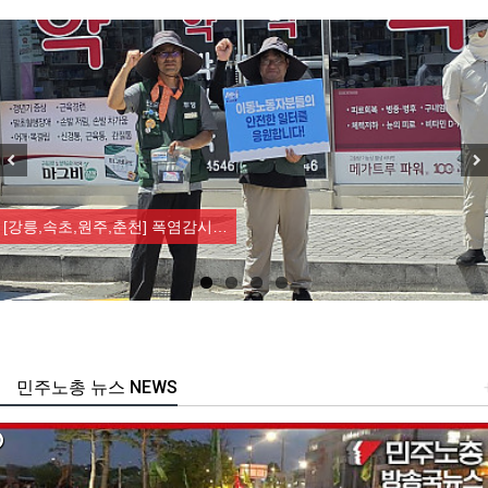
Previous
Nex
[강릉,속초,원주,춘천] 폭염감시…
민주노총 뉴스 NEWS