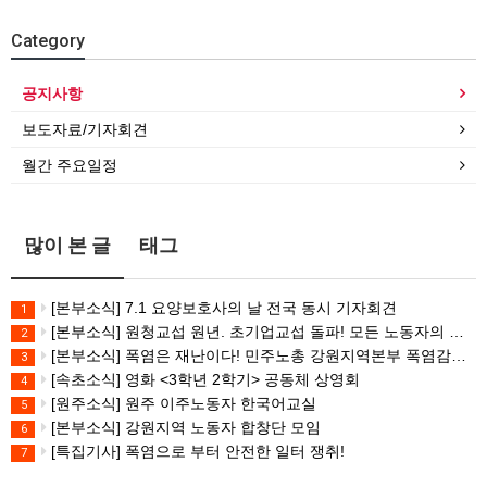
Category
공지사항
보도자료/기자회견
월간 주요일정
많이 본 글
태그
[본부소식] 7.1 요양보호사의 날 전국 동시 기자회견
1
[본부소식] 원청교섭 원년. 초기업교섭 돌파! 모든 노동자의 노동기본권 쟁취! 민주노총 7.15 총파업대회
2
[본부소식] 폭염은 재난이다! 민주노총 강원지역본부 폭염감시단 선포 기자회견
3
[속초소식] 영화 <3학년 2학기> 공동체 상영회
4
[원주소식] 원주 이주노동자 한국어교실
5
[본부소식] 강원지역 노동자 합창단 모임
6
[특집기사] 폭염으로 부터 안전한 일터 쟁취!
7