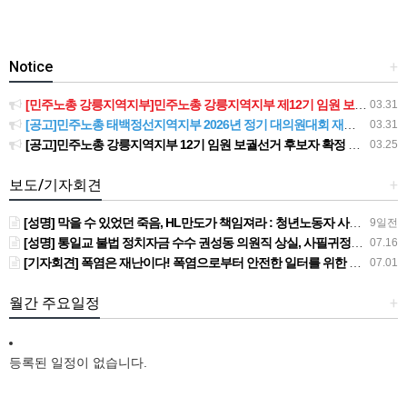
Notice
+
[민주노총 강릉지역지부]민주노총 강릉지역지부 제12기 임원 보궐선거결과 공고
03.31
[공고]민주노총 태백정선지역지부 2026년 정기 대의원대회 재소집 건
03.31
[공고]민주노총 강릉지역지부 12기 임원 보궐선거 후보자 확정 공고
03.25
보도/기자회견
+
[성명] 막을 수 있었던 죽음, HL만도가 책임져라 : 청년노동자 사망사고의 철저한 진상규명과 재발방지 대책 마련하라
9일전
[성명] 통일교 불법 정치자금 수수 권성동 의원직 상실, 사필귀정이다
07.16
[기자회견] 폭염은 재난이다! 폭염으로부터 안전한 일터를 위한 민주노총 강원지역본부 폭염감시단 선포 기자회견
07.01
월간 주요일정
+
등록된 일정이 없습니다.