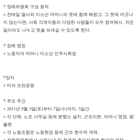
? 장례위원회 구성 원칙
○ 전태일 열사와 이소선 어머니의 뜻에 함께 해왔고, 그 뜻에 어긋나
지 않는다면, 사회 각계각층의 다양한 사람들이 모두 참여해서, 작은
일이라도 나누고 뜻을 되새길 수 있도록 한다.
? 장례 명칭
○ 노동자의 어머니 이소선 민주사회장
?장지
○ 마석 모란공원
? 추모 주간
○ 2011년 9월 3일(토)부터 7일(수)까지, 5일간
○ 각 단체, 노조 사무실 등에 분향소 설치, 근조리본, 어머니 영정, 팜
플랫
○ 각 노동조합은 노동현장 등에 근조 현수막 게재