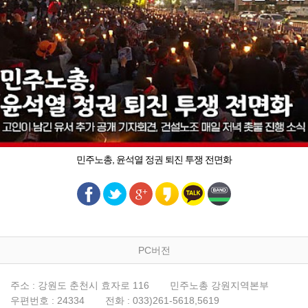
민주노총, 윤석열 정권 퇴진 투쟁 전면화
PC버전
주소 : 강원도 춘천시 효자로 116
민주노총 강원지역본부
우편번호 : 24334
전화 : 033)261-5618,5619