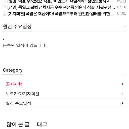
[성명] 막을 수 있었던 죽음, HL만도가 책임져라 : 청년노동자 사망사고의 철저한 진상규명과 재발방지 대책 마련하라
8일전
[성명] 통일교 불법 정치자금 수수 권성동 의원직 상실, 사필귀정이다
07.16
[기자회견] 폭염은 재난이다! 폭염으로부터 안전한 일터를 위한 민주노총 강원지역본부 폭염감시단 선포 기자회견
07.01
월간 주요일정
+
등록된 일정이 없습니다.
Category
공지사항
보도자료/기자회견
월간 주요일정
많이 본 글
태그