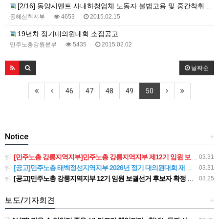
[2/16] 동양시멘트 사내하청업체 노동자 불법고용 및 중간착취 규탄과 하청노동자 정규직 전환 촉구 기자회견
동해삼척지부
4653
2015.02.15
19년차 정기대의원대회 소집공고
민주노총강원본부
5435
2015.02.02
날짜순
46
47
48
49
50
Notice
+
[민주노총 강릉지역지부]민주노총 강릉지역지부 제12기 임원 보궐선거결과 공고
03.31
[공고]민주노총 태백정선지역지부 2026년 정기 대의원대회 재소집 건
03.31
[공고]민주노총 강릉지역지부 12기 임원 보궐선거 후보자 확정 공고
03.25
보도/기자회견
+