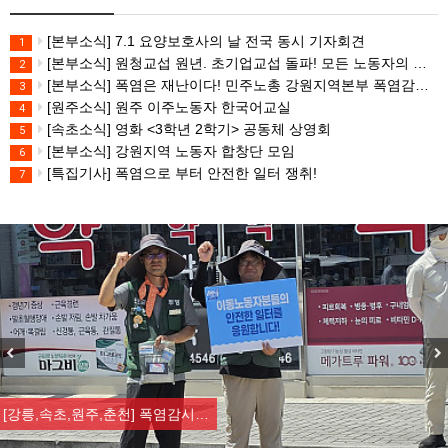
[본부소식] 7.1 요양보호사의 날 전국 동시 기자회견
1
[본부소식] 원청교섭 원년. 초기업교섭 돌파! 모든 노동자의 노동기본권 쟁취! 민주노총 7.15 총파업대회
2
[본부소식] 폭염은 재난이다! 민주노총 강원지역본부 폭염감시단 선포 기자회견
3
[원주소식] 원주 이주노동자 한국어교실
4
[속초소식] 영화 <3학년 2학기> 공동체 상영회
5
[본부소식] 강원지역 노동자 합창단 모임
6
[특집기사] 폭염으로 부터 안전한 일터 쟁취!
7
Previous
Nex
[강릉,속초,원주,춘천] 폭염감시…