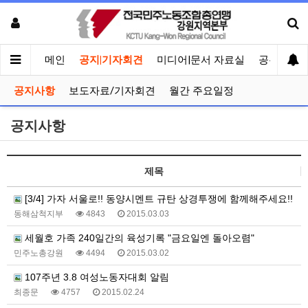
메인
공지|기자회견
미디어|문서 자료실
공유게시
공지사항
보도자료/기자회견
월간 주요일정
공지사항
제목
[3/4] 가자 서울로!! 동양시멘트 규탄 상경투쟁에 함께해주세요!!
동해삼척지부
4843
2015.03.03
세월호 가족 240일간의 육성기록 "금요일엔 돌아오렴"
민주노총강원
4494
2015.03.02
107주년 3.8 여성노동자대회 알림
최종문
4757
2015.02.24