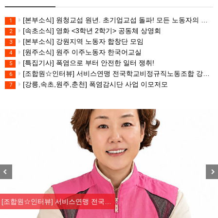
[본부소식] 원청교섭 원년. 초기업교섭 돌파! 모든 노동자의 노동기본권 쟁취! 민주노총 7.15 총파업대회
1
[속초소식] 영화 <3학년 2학기> 공동체 상영회
2
[본부소식] 강원지역 노동자 합창단 모임
3
[원주소식] 원주 이주노동자 한국어교실
4
[특집기사] 폭염으로 부터 안전한 일터 쟁취!
5
[조합원☆인터뷰] 서비스연맹 전국학교비정규직노동조합 강원지부 김유미 춘천지회장
6
[강릉,속초,원주,춘천] 폭염감시단 사업 이모저모
7
Previous
Nex
[조합원☆인터뷰] 서비스연맹 전국…