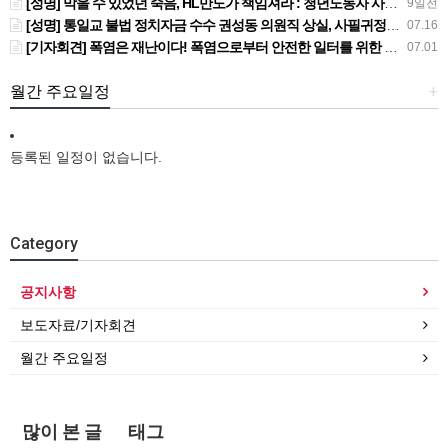
[성명] 막을 수 있었던 죽음, HL만도가 책임져라 : 청년노동자 사망사고의 철저한 진상규명과 재발방지 대책 마련하라
9일전
[성명] 통일교 불법 정치자금 수수 권성동 의원직 상실, 사필귀정이다
07.16
[기자회견] 폭염은 재난이다! 폭염으로부터 안전한 일터를 위한 민주노총 강원지역본부 폭염감시단 선포 기자회견
07.01
월간 주요일정
+
등록된 일정이 없습니다.
Category
공지사항
보도자료/기자회견
월간 주요일정
많이 본 글
태그