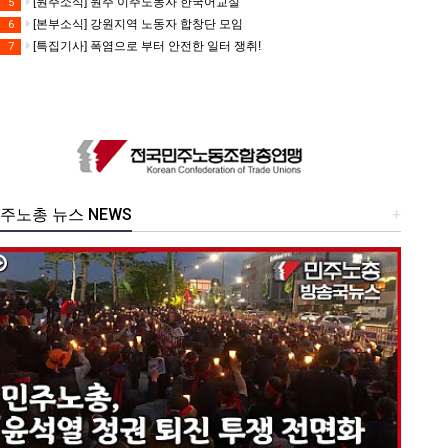
[원주소식] 원주 이주노동자 한국어교실
5
[본부소식] 강원지역 노동자 합창단 모임
6
[특집기사] 폭염으로 부터 안전한 일터 쟁취!
7
주노총 뉴스 NEWS
+