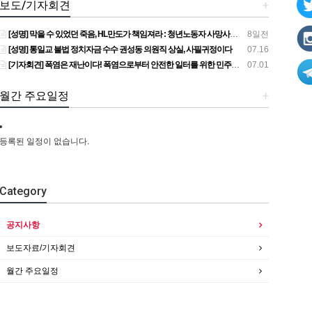
보도/기자회견
+
[성명] 막을 수 있었던 죽음, HL만도가 책임져라 : 청년노동자 사망사고의 철저한 진상규명과 재발방지 대책 마련하라
8일전
[성명] 통일교 불법 정치자금 수수 권성동 의원직 상실, 사필귀정이다
07.16
[기자회견] 폭염은 재난이다! 폭염으로부터 안전한 일터를 위한 민주노총 강원지역본부 폭염감시단 선포 기자회견
07.01
월간 주요일정
+
등록된 일정이 없습니다.
Category
공지사항
보도자료/기자회견
월간 주요일정