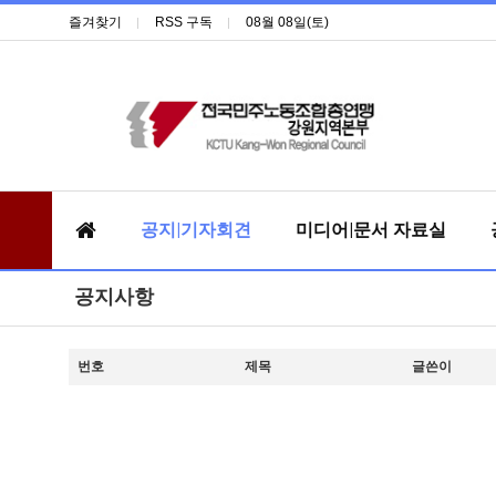
즐겨찾기
RSS 구독
08월 08일(토)
공지|기자회견
미디어|문서 자료실
공지사항
번호
제목
글쓴이