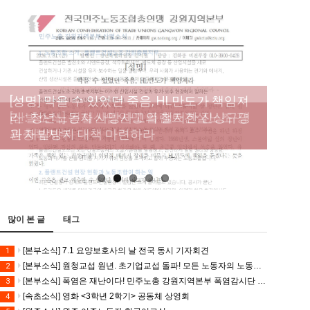
[성명] 막을 수 있었던 죽음, HL만도가 책임져
라 : 청년노동자 사망사고의 철저한 진상규명
[산별소식] 건설산업연맹 플랜트건설노조 강
[강릉,속초,원주,춘천] 폭염감시단 사업 이모저
[조합원☆인터뷰] 서비스연맹 전국학교비정
과 재발방지 대책 마련하라
원충북지부
모
규직노동조합 강원지부 김유미 춘천지회장
[본부소식] 강원지역 노동자 합창단 모임
많이 본 글
태그
[본부소식] 7.1 요양보호사의 날 전국 동시 기자회견
1
[본부소식] 원청교섭 원년. 초기업교섭 돌파! 모든 노동자의 노동기본권 쟁취! 민주노총 7.15 총파업대회
2
[본부소식] 폭염은 재난이다! 민주노총 강원지역본부 폭염감시단 선포 기자회견
3
[속초소식] 영화 <3학년 2학기> 공동체 상영회
4