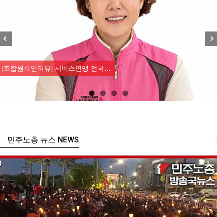
Previous
Nex
[조합원☆인터뷰] 서비스연맹 전국…
민주노총 뉴스 NEWS