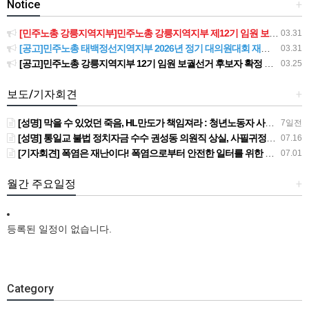
Notice
+
[민주노총 강릉지역지부]민주노총 강릉지역지부 제12기 임원 보궐선거결과 공고
03.31
[공고]민주노총 태백정선지역지부 2026년 정기 대의원대회 재소집 건
03.31
[공고]민주노총 강릉지역지부 12기 임원 보궐선거 후보자 확정 공고
03.25
보도/기자회견
+
[성명] 막을 수 있었던 죽음, HL만도가 책임져라 : 청년노동자 사망사고의 철저한 진상규명과 재발방지 대책 마련하라
7일전
[성명] 통일교 불법 정치자금 수수 권성동 의원직 상실, 사필귀정이다
07.16
[기자회견] 폭염은 재난이다! 폭염으로부터 안전한 일터를 위한 민주노총 강원지역본부 폭염감시단 선포 기자회견
07.01
월간 주요일정
+
등록된 일정이 없습니다.
Category