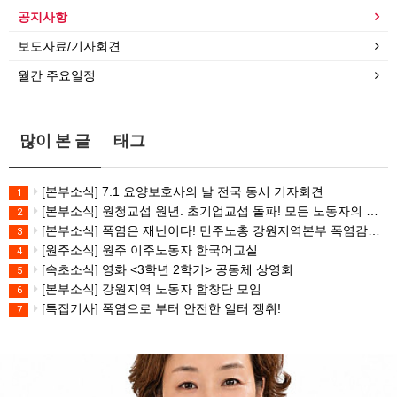
공지사항
보도자료/기자회견
월간 주요일정
많이 본 글
태그
[본부소식] 7.1 요양보호사의 날 전국 동시 기자회견
1
[본부소식] 원청교섭 원년. 초기업교섭 돌파! 모든 노동자의 노동기본권 쟁취! 민주노총 7.15 총파업대회
2
[본부소식] 폭염은 재난이다! 민주노총 강원지역본부 폭염감시단 선포 기자회견
3
[원주소식] 원주 이주노동자 한국어교실
4
[속초소식] 영화 <3학년 2학기> 공동체 상영회
5
[본부소식] 강원지역 노동자 합창단 모임
6
[특집기사] 폭염으로 부터 안전한 일터 쟁취!
7