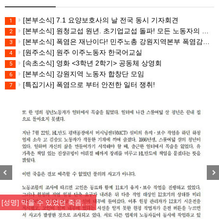
[본부소식] 7.1 요양보호사의 날 전국 동시 기자회견
1
[본부소식] 원청교섭 원년. 초기업교섭 돌파! 모든 노동자의 노동기본권 쟁취! 민주노총 7.15 총파업대회
2
[본부소식] 폭염은 재난이다! 민주노총 강원지역본부 폭염감시단 선포 기자회견
3
[원주소식] 원주 이주노동자 한국어교실
4
[속초소식] 영화 <3학년 2학기> 공동체 상영회
5
[본부소식] 강원지역 노동자 합창단 모임
6
[특집기사] 폭염으로 부터 안전한 일터 쟁취!
7
Previous
Nex
[성명] 막을 수 있었던 죽음, …