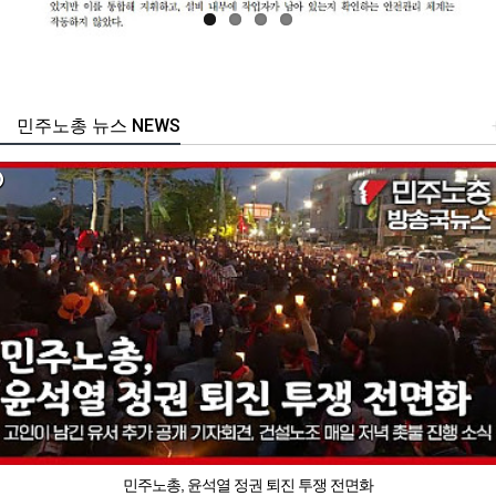
민주노총 뉴스 NEWS
민주노총, 윤석열 정권 퇴진 투쟁 전면화