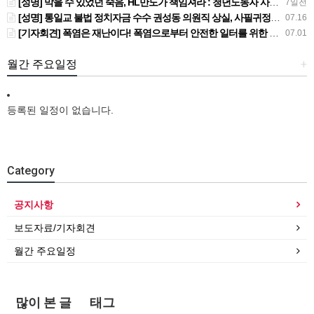
[성명] 막을 수 있었던 죽음, HL만도가 책임져라 : 청년노동자 사망사고의 철저한 진상규명과 재발방지 대책 마련하라
7일전
[성명] 통일교 불법 정치자금 수수 권성동 의원직 상실, 사필귀정이다
07.16
[기자회견] 폭염은 재난이다! 폭염으로부터 안전한 일터를 위한 민주노총 강원지역본부 폭염감시단 선포 기자회견
07.01
월간 주요일정
+
등록된 일정이 없습니다.
Category
공지사항
보도자료/기자회견
월간 주요일정
많이 본 글
태그