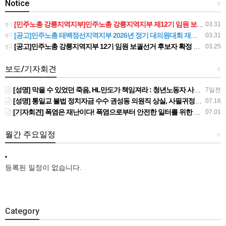
Notice
+
[민주노총 강릉지역지부]민주노총 강릉지역지부 제12기 임원 보궐선거결과 공고
03.31
[공고]민주노총 태백정선지역지부 2026년 정기 대의원대회 재소집 건
03.31
[공고]민주노총 강릉지역지부 12기 임원 보궐선거 후보자 확정 공고
03.25
보도/기자회견
+
[성명] 막을 수 있었던 죽음, HL만도가 책임져라 : 청년노동자 사망사고의 철저한 진상규명과 재발방지 대책 마련하라
7일전
[성명] 통일교 불법 정치자금 수수 권성동 의원직 상실, 사필귀정이다
07.16
[기자회견] 폭염은 재난이다! 폭염으로부터 안전한 일터를 위한 민주노총 강원지역본부 폭염감시단 선포 기자회견
07.01
월간 주요일정
+
등록된 일정이 없습니다.
Category