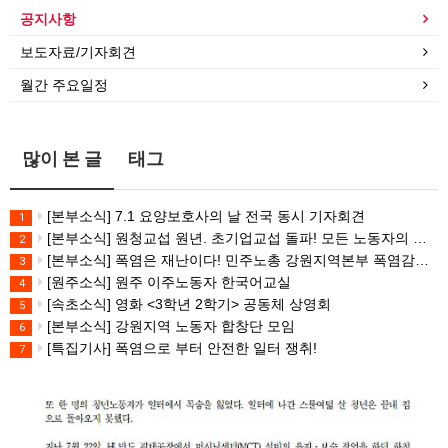
공지사항
보도자료/기자회견
월간 주요일정
많이 본 글
태그
[본부소식] 7.1 요양보호사의 날 전국 동시 기자회견
1
[본부소식] 원청교섭 원년. 초기업교섭 돌파! 모든 노동자의 노동기본권 쟁취! 민주노총 7.15 총파업대회
2
[본부소식] 폭염은 재난이다! 민주노총 강원지역본부 폭염감시단 선포 기자회견
3
[원주소식] 원주 이주노동자 한국어교실
4
[속초소식] 영화 <3학년 2학기> 공동체 상영회
5
[본부소식] 강원지역 노동자 합창단 모임
6
[특집기사] 폭염으로 부터 안전한 일터 쟁취!
7