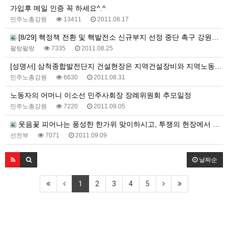
가입후 메일 인증 꼭 하세요^.^
민주노총강원
13411
2011.08.17
[8/29] 핵정책 전환 및 핵발전소 신규부지 선정 중단 촉구 강원도민선언 기자회견에 많은 참여 부탁드립니다
팔랑팔랑
7335
2011.08.25
[성명서] 삼척종합발전단지 건설현장은 지역건설장비와 지역노동자를 우선 고용하라!
민주노총강원
6630
2011.08.31
노동자의 어머니 이소선 민주사회장 장례위원회 추모일정
민주노총강원
7220
2011.09.05
웃음꽃 피어나는 풍성한 한가위 맞이하시고, 투쟁의 현장에서 뵙겠습니다
선전부
7071
2011.09.09
날짜순
1
2
3
4
5