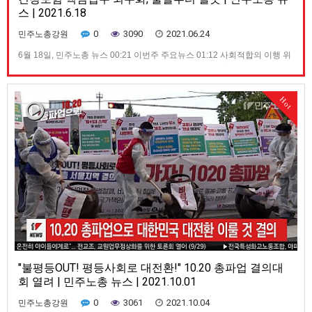
스 | 2021.6.18
0
3090
2021.06.24
민주노총강원
6월 18일, 민주노총 뉴스 00:21 이번주 주요뉴스 01:12 사회적합의 이행 위
한 전면 투쟁 04:00 국민건강보험고객센터 지부 무기한 총파업 06:17 외주
화로 민간업체가 전국민 건강정보 다뤄 08:43 민주노총, 총파업위한 산별노
조 대장정 시작 09:54 주차관리노동자, 미군 군무원에게 폭행당해 11:35 이
Hot
번 주 가맹산하 조직 주요소식 모아보기 …
"불평등OUT! 평등사회로 대전환!" 10.20 총파업 결의대
회 열려 | 민주노총 뉴스 | 2021.10.01
0
3061
2021.10.04
민주노총강원