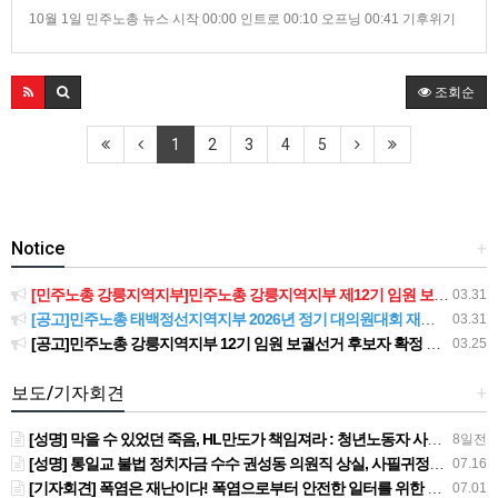
10월 1일 민주노총 뉴스 시작 00:00 인트로 00:10 오프닝 00:41 기후위기
대응을 위한 9.25 글로벌 기후행동 진행 01:06 하반기 총파업 대장정 마지
막 일정 진행 01:30 ‘민주노총 죽이기’에 흔들리지 않는 화물연대의 투쟁 (영
상 출처 : 공공운수노조 / 화물연대본부 공식 유튜브) 02:49 9.29 민주노총
조회순
돌봄 노동자 결의대회 개최 …
1
2
3
4
5
Notice
+
[민주노총 강릉지역지부]민주노총 강릉지역지부 제12기 임원 보궐선거결과 공고
03.31
[공고]민주노총 태백정선지역지부 2026년 정기 대의원대회 재소집 건
03.31
[공고]민주노총 강릉지역지부 12기 임원 보궐선거 후보자 확정 공고
03.25
보도/기자회견
+
[성명] 막을 수 있었던 죽음, HL만도가 책임져라 : 청년노동자 사망사고의 철저한 진상규명과 재발방지 대책 마련하라
8일전
[성명] 통일교 불법 정치자금 수수 권성동 의원직 상실, 사필귀정이다
07.16
[기자회견] 폭염은 재난이다! 폭염으로부터 안전한 일터를 위한 민주노총 강원지역본부 폭염감시단 선포 기자회견
07.01