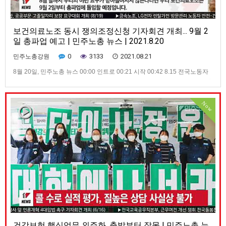
보건의료노조 동시 쟁의조정신청 기자회견 개최... 9월 2
일 총파업 예고 | 민주노총 뉴스 | 2021.8.20
0
3133
2021.08.21
민주노총강원
8월 20일, 민주노총 뉴스 00:00 인트로 00:21 시작 00:42 8.15 전국노동자
대회 개최... “한미전쟁연습 중단” 01:38 이주노동자 고용허가제 위헌판결 촉
구 기자회견 개최 02:30 양경수 위원장, 민주노총 출입기자 간담회 열어
03:25 “구속영장 발부 규탄” 민주노총 가맹산하노조 기자회견 개최 03:53
Now
경찰, 양경수 위원장 구속영장 …
건강보험 핵심업무 외주화, 출발부터 잘못 | 민주노총 뉴