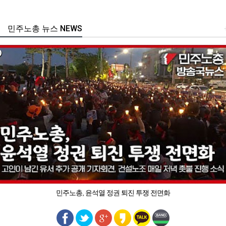
민주노총 뉴스 NEWS
민주노총, 윤석열 정권 퇴진 투쟁 전면화