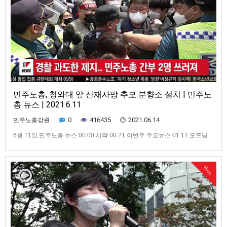
민주노총, 청와대 앞 산재사망 추모 분향소 설치 | 민주노
총 뉴스 | 2021.6.11
0
416435
2021.06.14
민주노총강원
6월 11일,민주노총 뉴스 00:00 시작 00:21 이번주 주요뉴스 01:11 오프닝
01:19 중대재해 해결위한 긴급 비상조치 촉구 기자회견 04:40 7.3 전국노동
자대회 투쟁 선포 기자회견 개최 07:12 민주노총, 민주당·정의당 원내대표
면담 09:11 민주노총, 산재사망 노동자 추모분향소 설치 10:37 가맹산하 소
Hot
식 14:23 클로징