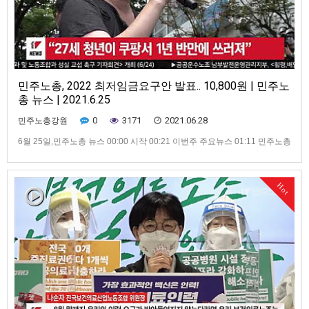
민주노총, 2022 최저임금요구안 발표.. 10,800원 | 민주노
총 뉴스 | 2021.6.25
0
3171
2021.06.28
민주노총강원
6월 25일,민주노총 뉴스 00:00 시작 00:21 이번주 주요뉴스 01:11 민주노총
2022 최저임금요구안 발표“10,800원” 02:56 “꼭 기억할게” 고 이선호님 시
민사회장 열려 04:15 경찰에 가로막힌 중대재해 노동자 합동추모제 08:14
돌봄개악안 폐기하라 교육공무직, 학비노조 투쟁나서 09:58 최저임금 인상·
Hot
생활임금 쟁취 도보행진 시작 …