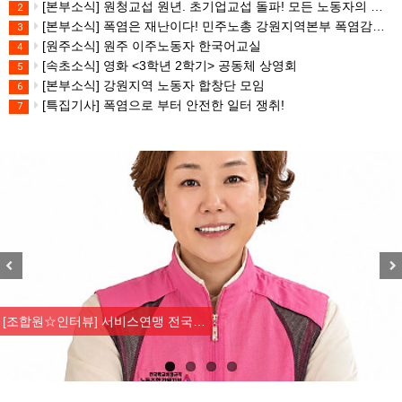
[본부소식] 원청교섭 원년. 초기업교섭 돌파! 모든 노동자의 노동기본권 쟁취! 민주노총 7.15 총파업대회
2
[본부소식] 폭염은 재난이다! 민주노총 강원지역본부 폭염감시단 선포 기자회견
3
[원주소식] 원주 이주노동자 한국어교실
4
[속초소식] 영화 <3학년 2학기> 공동체 상영회
5
[본부소식] 강원지역 노동자 합창단 모임
6
[특집기사] 폭염으로 부터 안전한 일터 쟁취!
7
Previous
Nex
[조합원☆인터뷰] 서비스연맹 전국…