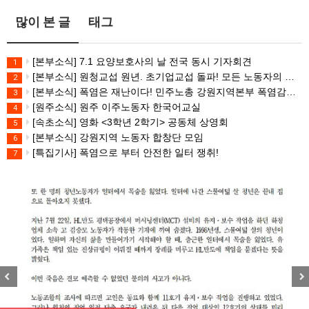
많이 본 글
태그
[본부소식] 7.1 요양보호사의 날 전국 동시 기자회견
1
[본부소식] 원청교섭 원년. 초기업교섭 돌파! 모든 노동자의 노동기본권 쟁취! 민주노총 7.15 총파업대회
2
[본부소식] 폭염은 재난이다! 민주노총 강원지역본부 폭염감시단 선포 기자회견
3
[원주소식] 원주 이주노동자 한국어교실
4
[속초소식] 영화 <3학년 2학기> 공동체 상영회
5
[본부소식] 강원지역 노동자 합창단 모임
6
[특집기사] 폭염으로 부터 안전한 일터 쟁취!
7
Previous
Nex