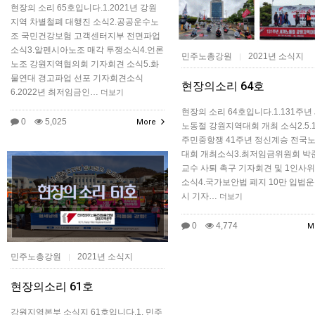
현장의 소리 65호입니다.1.2021년 강원
지역 차별철폐 대행진 소식2.공공운수노
조 국민건강보험 고객센터지부 전면파업
소식3.알펜시아노조 매각 투쟁소식4.언론
민주노총강원
2021년 소식지
|
노조 강원지역협의회 기자회견 소식5.화
물연대 경고파업 선포 기자회견소식
현장의소리 64호
6.2022년 최저임금인…
더보기
현장의 소리 64호입니다.1.131주년
0
5,025
More
노동절 강원지역대회 개최 소식2.5.1
주민중항쟁 41주년 정신계승 전국
대회 개최소식3.최저임금위원회 박
교수 사퇴 촉구 기자회견 및 1인사위
소식4.국가보안법 폐지 10만 입법운
시 기자…
더보기
0
4,774
M
민주노총강원
2021년 소식지
|
현장의소리 61호
강원지역본부 소식지 61호입니다.1. 민주