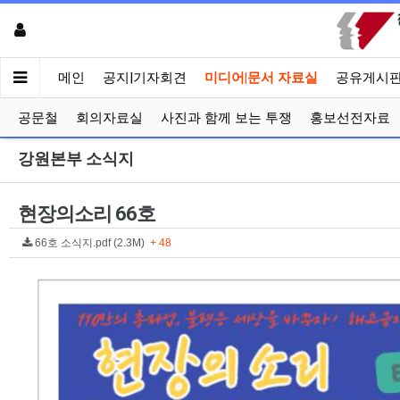
메인
공지|기자회견
미디어|문서 자료실
공유게시
공문철
회의자료실
사진과 함께 보는 투쟁
홍보선전자료
강원본부 소식지
현장의소리 66호
66호 소식지.pdf (2.3M)
+ 48