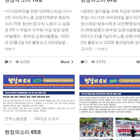
<시각장애인을 위한 대체텍스트입니다.>
<장애인 동지들을 위해 작성한 대
1면 커버민주노총 강원지역본부 현장의
트입니다.>1면 커버전태일 열사 51
소리 70호 청년비정규직 노동자 고 김용
정신계승! 평등사회로 대전환!현장의
균 3주기 위험의 외주화 지금 당장 멈춰
리 69호발행인 본부장 김원대발행
라!발행인 : 본부장 김원대발행일 : 2021
2021년 11월 2일민주노총 강원지
년 12월 1일 2면 활동보고 1전태일열…
2면 활동보고 11020 총파업대회 
고사진 …
더보기
더보기
0
4,038
0
3,976
More
M
민주노총강원
2021년 소식지
|
현장의소리 65호