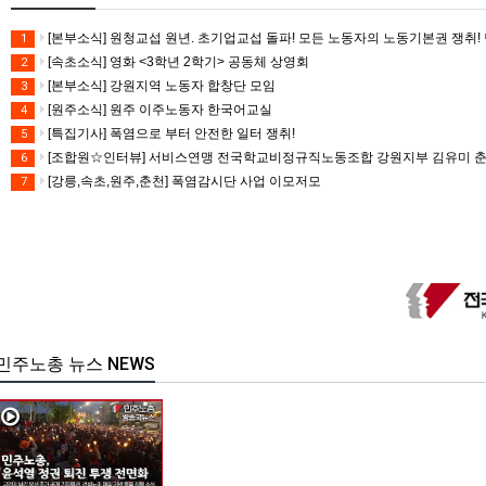
[본부소식] 원청교섭 원년. 초기업교섭 돌파! 모든 노동자의 노동기본권 쟁취! 
1
[속초소식] 영화 <3학년 2학기> 공동체 상영회
2
[본부소식] 강원지역 노동자 합창단 모임
3
[원주소식] 원주 이주노동자 한국어교실
4
[특집기사] 폭염으로 부터 안전한 일터 쟁취!
5
[조합원☆인터뷰] 서비스연맹 전국학교비정규직노동조합 강원지부 김유미 
6
[강릉,속초,원주,춘천] 폭염감시단 사업 이모저모
7
민주노총 뉴스 NEWS