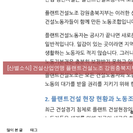
[성명] 막을 수 있었던 죽음, HL만도가 책임져라 :
[산별소식] 건설산업연맹 플랜트건설노조 강원충북지
[강릉,속초,원주,춘천] 폭염감시단 사업 이모저모
[조합원☆인터뷰] 서비스연맹 전국학교비정규직노동
[본부소식] 강원지역 노동자 합창단 모임
많이 본 글
태그