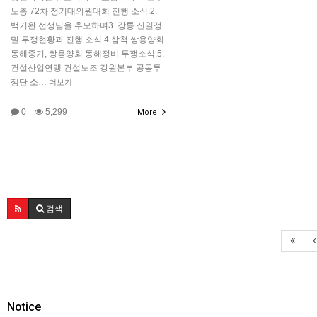
노총 72차 정기대의원대회 진행 소식.2.
백기완 선생님을 추모하며3. 강릉 신일정
밀 투쟁현황과 진행 소식.4.삼척 쌍용양회
동해중기, 쌍용양회 동해정비 투쟁소식.5.
건설산업연맹 건설노조 강원본부 공동투
쟁단 소…
더보기
0
5,299
More
검색
Notice