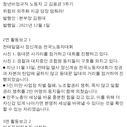
청년비정규직 노동자 고 김용균
3
주기
위험의 외주화 지금 당장 멈춰라
!
발행인
:
본부장 김원대
발행일
: 2021
년
12
월
1
일
2
면 활동보고
1
전태일열사 정신계승 전국노동자대회
사진
1.
동대문 사거리를 점거하고 대회를 진행하고 있다
.
사진
2.
경찰과 대치중인 조합원 동지들이 구호를 외치고 있다
.
■
지난
11
월
13
일
,
전태일 열사 정신계승 전국노동자대회가 정권
과 자본의 탄압에 굴하지 않고 동대문 일대의 거리를 점거하여 진
행되었습니다
.
■
5
인 미만 사업장 차별 철폐
,
노조할권리 쟁취
,
죽지 않고 일할
권리 쟁취를
2
만 여명의 동지들이 함께 외쳤습니다
.
■
민주노총이 세상을 바꿀 충분한 힘을 갖고 있고
,
이를 위해 더
자신감 있게 나아가면 분명히 세상을 바꿔낼 수 있다는 것을 확인
할 수 있는 자리였습니다
.
3
면 활동보고
2