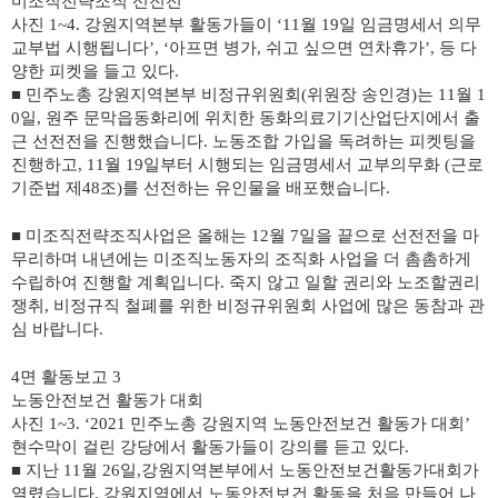
미조직전략조직 선전전
사진
1~4.
강원지역본부 활동가들이
‘11
월
19
일 임금명세서 의무
교부법 시행됩니다
’, ‘
아프면 병가
,
쉬고 싶으면 연차휴가
’,
등 다
양한 피켓을 들고 있다
.
■
민주노총 강원지역본부 비정규위원회
(
위원장 송인경
)
는
11
월
1
0
일
,
원주 문막읍동화리에 위치한 동화의료기기산업단지에서 출
근 선전전을 진행했습니다
.
노동조합 가입을 독려하는 피켓팅을
진행하고
, 11
월
19
일부터 시행되는 임금명세서 교부의무화
(
근로
기준법 제
48
조
)
를 선전하는 유인물을 배포했습니다
.
■
미조직전략조직사업은 올해는
12
월
7
일을 끝으로 선전전을 마
무리하며 내년에는 미조직노동자의 조직화 사업을 더 촘촘하게
수립하여 진행할 계획입니다
.
죽지 않고 일할 권리와 노조할권리
쟁취
,
비정규직 철폐를 위한 비정규위원회 사업에 많은 동참과 관
심 바랍니다
.
4
면 활동보고
3
노동안전보건 활동가 대회
사진
1~3. ‘2021
민주노총 강원지역 노동안전보건 활동가 대회
’
현수막이 걸린 강당에서 활동가들이 강의를 듣고 있다
.
■
지난
11
월
26
일
,
강원지역본부에서 노동안전보건활동가대회가
열렸습니다
.
강원지역에서 노동안전보건 활동을 처음 만들어 나