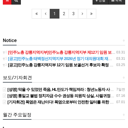
정렬
목록
1
2
3
Notice
+
[민주노총 강릉지역지부]민주노총 강릉지역지부 제12기 임원 보궐선거결과 공고
03.31
[공고]민주노총 태백정선지역지부 2026년 정기 대의원대회 재소집 건
03.31
[공고]민주노총 강릉지역지부 12기 임원 보궐선거 후보자 확정 공고
03.25
보도/기자회견
+
[성명] 막을 수 있었던 죽음, HL만도가 책임져라 : 청년노동자 사망사고의 철저한 진상규명과 재발방지 대책 마련하라
7일전
[성명] 통일교 불법 정치자금 수수 권성동 의원직 상실, 사필귀정이다
07.16
[기자회견] 폭염은 재난이다! 폭염으로부터 안전한 일터를 위한 민주노총 강원지역본부 폭염감시단 선포 기자회견
07.01
월간 주요일정
+