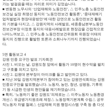
가는 발걸음을 떼는 자리로 의미가 깊었습니다
.
■
변동현 노무사의
‘
산업재해와 노동안전
’,
△
민주노총 노동안전
보건실 실장 최명선 동지의
‘
노동안전보건 활동론
’, ‘
중대재해기
업처벌법과 현장대응방안
’
에 대한 강연으로 노동안전보건 활동
의 기본을 다지고
,
△
강원지역의 사례발표
,
세종충남본부노동안
전보건부장 이정호 동지의 대응사례발표로 현장감을 간접적으로
나마느껴보고
,
△
민주노총 노동안전보건위원회 위원장 이태의
동지의 진행으로 활발한 토론과 소회나누기까지 진행되었습니
다
.
5
면 활동보고
4
강원 민중 요구안 발표 기자회견
사진
1.
비오는 날
,
강원도청 앞에서 활동가
10
명이 현수막을 펼치
고 구호를 외치고 있다
.
사진
2.
김원대 본부장이 마이크를 들고 발언하고 있다
.
■
지난
30
일 강원지역본부가 참여하고 있는 강원연석회의는 강원
민중요구안을 발표했습니다
.
노동자
,
농민
,
청년
,
성평등
,
기후위
기 등 시급한 민생의 현안들을 제기하였습니다
.
■
특히
, ‘
노동하기 좋은 강원도
’
의제로는
△
이주노동자 노동환경
개선
△
유급병가지원조례 제정
△
노동정책기본계획 수립
△
공무
직노동자 차별 철폐
△
산업재해 지원 행정시스템 구축 등 총 다섯