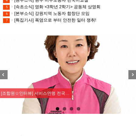
[원주소식] 원주 이주노동자 한국어교실
4
[속초소식] 영화 <3학년 2학기> 공동체 상영회
5
[본부소식] 강원지역 노동자 합창단 모임
6
[특집기사] 폭염으로 부터 안전한 일터 쟁취!
7
Previous
Nex
[산별소식] 건설산업연맹 플랜트건…