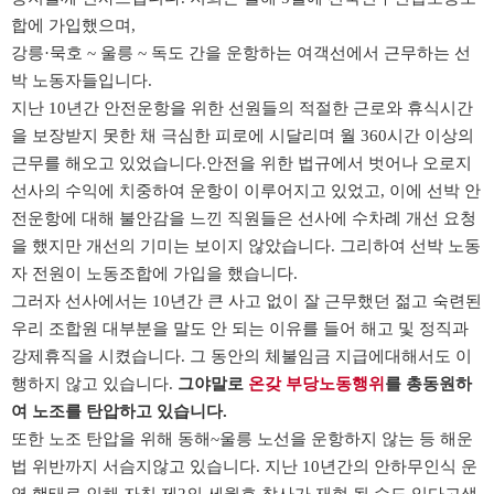
합에 가입했으며
,
강릉
·
묵호
~
울릉
~
독도 간을 운항하는 여객선에서 근무하는 선
박 노동자들입니다
.
지난
10
년간 안전운항을 위한 선원들의 적절한 근로와 휴식시간
을 보장받지 못한 채 극심한 피로에 시달리며 월
360
시간 이상의
근무를 해오고 있었습니다
.
안전을 위한 법규에서 벗어나 오로지
선사의 수익에 치중하여 운항이 이루어지고 있었고
,
이에 선박 안
전운항에 대해 불안감을 느낀 직원들은 선사에 수차례 개선 요청
을 했지만 개선의 기미는 보이지 않았습니다
.
그리하여 선박 노동
자 전원이 노동조합에 가입을 했습니다
.
그러자 선사에서는
10
년간 큰 사고 없이 잘 근무했던 젊고 숙련된
우리 조합원 대부분을 말도 안 되는 이유를 들어 해고 및 정직과
강제휴직을 시켰습니다
.
그 동안의 체불임금 지급에대해서도 이
행하지 않고 있습니다
.
그야말로
온갖 부당노동행위
를 총동원하
여 노조를 탄압하고 있습니다
.
또한 노조 탄압을 위해
동해
~
울릉 노선을 운항하지 않는 등 해운
법 위반까지 서슴지않고 있습니다
.
지난
10
년간의 안하무인식 운