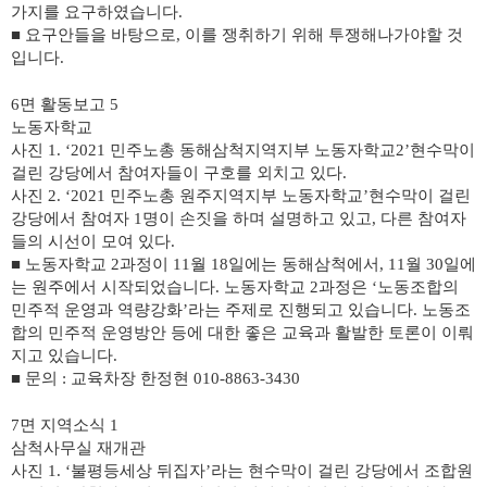
가지를 요구하였습니다
.
■
요구안들을 바탕으로
,
이를 쟁취하기 위해 투쟁해나가야할 것
입니다
.
6
면 활동보고
5
노동자학교
사진
1. ‘2021
민주노총 동해삼척지역지부 노동자학교
2’
현수막이
걸린 강당에서 참여자들이 구호를 외치고 있다
.
사진
2. ‘2021
민주노총 원주지역지부 노동자학교
’
현수막이 걸린
강당에서 참여자
1
명이 손짓을 하며 설명하고 있고
,
다른 참여자
들의 시선이 모여 있다
.
■
노동자학교
2
과정이
11
월
18
일에는 동해삼척에서
, 11
월
30
일에
는 원주에서 시작되었습니다
.
노동자학교
2
과정은
‘
노동조합의
민주적 운영과 역량강화
’
라는 주제로 진행되고 있습니다
.
노동조
합의 민주적 운영방안 등에 대한 좋은 교육과 활발한 토론이 이뤄
지고 있습니다
.
■
문의
:
교육차장 한정현
010-8863-3430
7
면 지역소식
1
삼척사무실 재개관
사진
1. ‘
불평등세상 뒤집자
’
라는 현수막이 걸린 강당에서 조합원