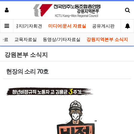
메인
공지|기자회견
미디어|문서 자료실
공유게시판
선거관
자료
교육자료실
동영상/기타자료실
강원지역본부 소식지
강원본부 소식지
현장의 소리 70호