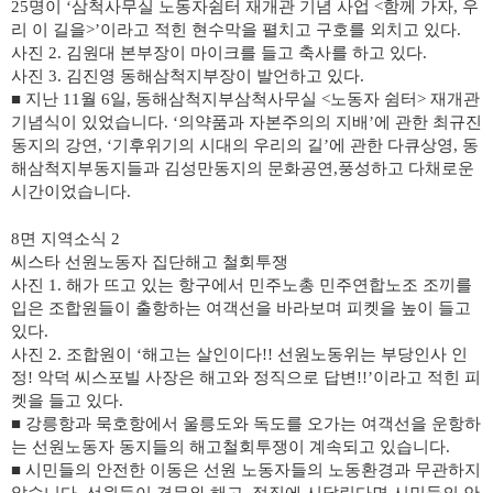
25
명이
‘
삼척사무실 노동자쉼터 재개관 기념 사업
<
함께 가자
,
우
리 이 길을
>’
이라고 적힌 현수막을 펼치고 구호를 외치고 있다
.
사진
2.
김원대 본부장이 마이크를 들고 축사를 하고 있다
.
사진
3.
김진영 동해삼척지부장이 발언하고 있다
.
■
지난
11
월
6
일
,
동해삼척지부삼척사무실
<
노동자 쉼터
>
재개관
기념식이 있었습니다
. ‘
의약품과 자본주의의 지배
’
에 관한 최규진
동지의 강연
, ‘
기후위기의 시대의 우리의 길
’
에 관한 다큐상영
,
동
해삼척지부동지들과 김성만동지의 문화공연
,
풍성하고 다채로운
시간이었습니다
.
8
면 지역소식
2
씨스타 선원노동자 집단해고 철회투쟁
사진
1.
해가 뜨고 있는 항구에서 민주노총 민주연합노조 조끼를
입은 조합원들이 출항하는 여객선을 바라보며 피켓을 높이 들고
있다
.
사진
2.
조합원이
‘
해고는 살인이다
!!
선원노동위는 부당인사 인
정
!
악덕 씨스포빌 사장은 해고와 정직으로 답변
!!’
이라고 적힌 피
켓을 들고 있다
.
■
강릉항과 묵호항에서 울릉도와 독도를 오가는 여객선을 운항하
는 선원노동자 동지들의 해고철회투쟁이 계속되고 있습니다
.
■
시민들의 안전한 이동은 선원 노동자들의 노동환경과 무관하지