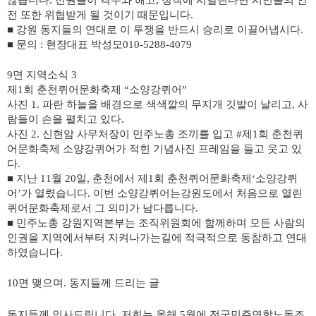
않습니다
.
선원들이 격무와 해고
,
정직에 시달린다면 시민들의 안
전 또한 위협받게 될 것이기 때문입니다
.
■
강원 동지들의 연대로 이 투쟁을 반드시 승리로 이끌어냅시다
.
■
문의
:
현장대표 박성모
010-5288-4079
9
면 지역소식
3
제
1
회 춘천퀴어문화축제
“
소양강퀴어
”
사진
1.
파란 하늘을 배경으로 색색깔의 무지개 깃발이 날리고
,
사
람들이 손을 펼치고 있다
.
사진
2.
신현암 사무처장이 민주노총 조끼를 입고
#
제
1
회 춘천퀴
어문화축제 소양강퀴어가 적힌 기념사진 프레임을 들고 웃고 있
다
.
■
지난
11
월
20
일
,
춘천에서 제
1
회 춘천퀴어문화축제
‘
소양강퀴
어
’
가 열렸습니다
.
이번 소양강퀴어는강원도에서 처음으로 열린
퀴어문화축제로서 그 의미가 남다릅니다
.
■
민주노총 강원지역본부는 조직위원회에 함께하며 모든 사람의
인권을 지역에서부터 지켜나가는길에 적극적으로 동참하고 연대
하였습니다
.
10
면 맺으며
.
동지들께 드리는 글
동지들께 인사드립니다
.
저희는 올해
5
월에 전국민주연합노동조