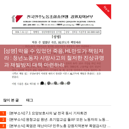
New
[성명] 막을 수 있었던 죽음, HL만도가 책임져
라 : 청년노동자 사망사고의 철저한 진상규명
[산별소식] 건설산업연맹 플랜트건설노조 강
[강릉,속초,원주,춘천] 폭염감시단 사업 이모저
[조합원☆인터뷰] 서비스연맹 전국학교비정
과 재발방지 대책 마련하라
원충북지부
모
규직노동조합 강원지부 김유미 춘천지회장
[본부소식] 강원지역 노동자 합창단 모임
많이 본 글
태그
[본부소식] 7.1 요양보호사의 날 전국 동시 기자회견
1
[본부소식] 원청교섭 원년. 초기업교섭 돌파! 모든 노동자의 노동기본권 쟁취! 민주노총 7.15 총파업대회
2
[본부소식] 폭염은 재난이다! 민주노총 강원지역본부 폭염감시단 선포 기자회견
3