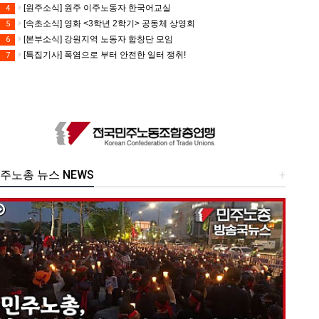
[원주소식] 원주 이주노동자 한국어교실
4
[속초소식] 영화 <3학년 2학기> 공동체 상영회
5
[본부소식] 강원지역 노동자 합창단 모임
6
[특집기사] 폭염으로 부터 안전한 일터 쟁취!
7
주노총 뉴스 NEWS
+