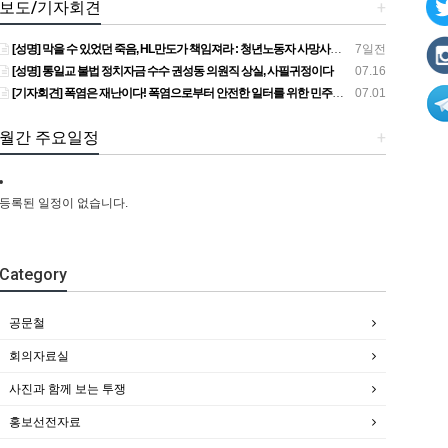
보도/기자회견
+
[성명] 막을 수 있었던 죽음, HL만도가 책임져라 : 청년노동자 사망사고의 철저한 진상규명과 재발방지 대책 마련하라
7일전
[성명] 통일교 불법 정치자금 수수 권성동 의원직 상실, 사필귀정이다
07.16
[기자회견] 폭염은 재난이다! 폭염으로부터 안전한 일터를 위한 민주노총 강원지역본부 폭염감시단 선포 기자회견
07.01
월간 주요일정
+
등록된 일정이 없습니다.
Category
공문철
회의자료실
사진과 함께 보는 투쟁
홍보선전자료