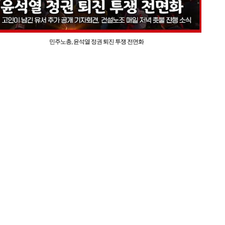
민주노총, 윤석열 정권 퇴진 투쟁 전면화