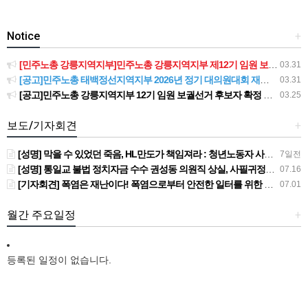
Notice
+
[민주노총 강릉지역지부]민주노총 강릉지역지부 제12기 임원 보궐선거결과 공고
03.31
[공고]민주노총 태백정선지역지부 2026년 정기 대의원대회 재소집 건
03.31
[공고]민주노총 강릉지역지부 12기 임원 보궐선거 후보자 확정 공고
03.25
보도/기자회견
+
[성명] 막을 수 있었던 죽음, HL만도가 책임져라 : 청년노동자 사망사고의 철저한 진상규명과 재발방지 대책 마련하라
7일전
[성명] 통일교 불법 정치자금 수수 권성동 의원직 상실, 사필귀정이다
07.16
[기자회견] 폭염은 재난이다! 폭염으로부터 안전한 일터를 위한 민주노총 강원지역본부 폭염감시단 선포 기자회견
07.01
월간 주요일정
+
등록된 일정이 없습니다.