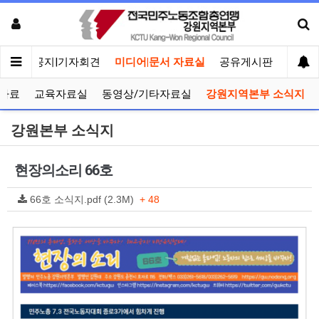
메인
공지|기자회견
미디어|문서 자료실
공유게시판
선거관
자료
교육자료실
동영상/기타자료실
강원지역본부 소식지
강원본부 소식지
현장의소리 66호
66호 소식지.pdf (2.3M)
+ 48