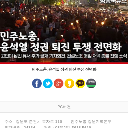
민주노총, 윤석열 정권 퇴진 투쟁 전면화
PC버전
주소 : 강원도 춘천시 효자로 116
민주노총 강원지역본부
우편번호 : 24334
전화 : 033)261-5618,5619