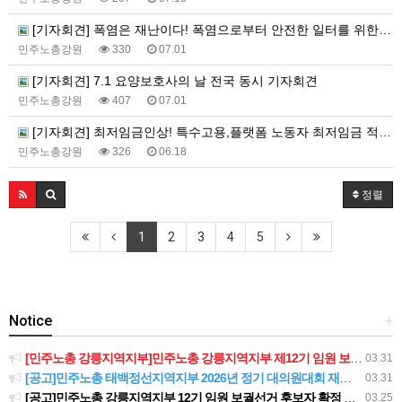
[기자회견] 폭염은 재난이다! 폭염으로부터 안전한 일터를 위한 민주노총 강원지역본부 폭염감시단 선포 기자회견
민주노총강원
330
07.01
[기자회견] 7.1 요양보호사의 날 전국 동시 기자회견
민주노총강원
407
07.01
[기자회견] 최저임금인상! 특수고용,플랫폼 노동자 최저임금 적용 촉구 강원지역본부 기자회견
민주노총강원
326
06.18
정렬
1
2
3
4
5
Notice
+
[민주노총 강릉지역지부]민주노총 강릉지역지부 제12기 임원 보궐선거결과 공고
03.31
[공고]민주노총 태백정선지역지부 2026년 정기 대의원대회 재소집 건
03.31
[공고]민주노총 강릉지역지부 12기 임원 보궐선거 후보자 확정 공고
03.25