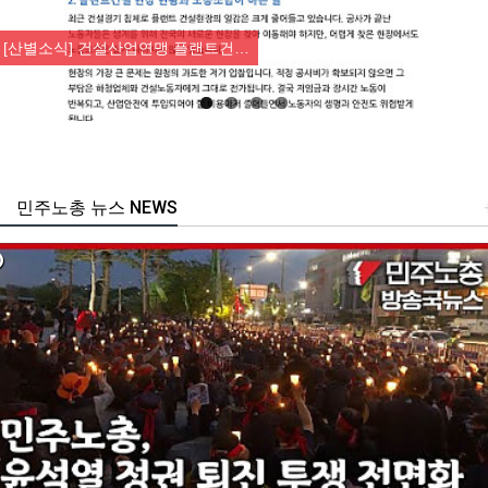
Previous
Nex
[산별소식] 건설산업연맹 플랜트건…
민주노총 뉴스 NEWS