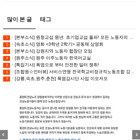
많이 본 글
태그
[본부소식] 원청교섭 원년. 초기업교섭 돌파! 모든 노동자의 노동기본권 쟁취! 민주노총 7.15 총파업대회
1
[속초소식] 영화 <3학년 2학기> 공동체 상영회
2
[본부소식] 강원지역 노동자 합창단 모임
3
[원주소식] 원주 이주노동자 한국어교실
4
[특집기사] 폭염으로 부터 안전한 일터 쟁취!
5
[조합원☆인터뷰] 서비스연맹 전국학교비정규직노동조합 강원지부 김유미 춘천지회장
6
[강릉,속초,원주,춘천] 폭염감시단 사업 이모저모
7