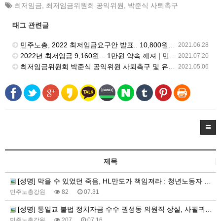
최저임금
,
최저임금위원회 공익위원
,
박준식 사퇴촉구
태그 관련글
민주노총, 2022 최저임금요구안 발표.. 10,800원 | 민주노총 뉴스 | 2021.6.25
2021.06.28
2022년 최저임금 9,160원... 1만원 약속 깨져 | 민주노총 뉴스 | 2021.7.16
2021.07.20
최저임금위원회 박준식 공익위원 사퇴촉구 및 유임반대 기자회견 진행
2021.05.06
제목
[성명] 막을 수 있었던 죽음, HL만도가 책임져라 : 청년노동자 사망사고의 철저한 진상규명과 재발방지 대책 마련하라
민주노총강원
82
07.31
[성명] 통일교 불법 정치자금 수수 권성동 의원직 상실, 사필귀정이다
민주노총강원
207
07.16