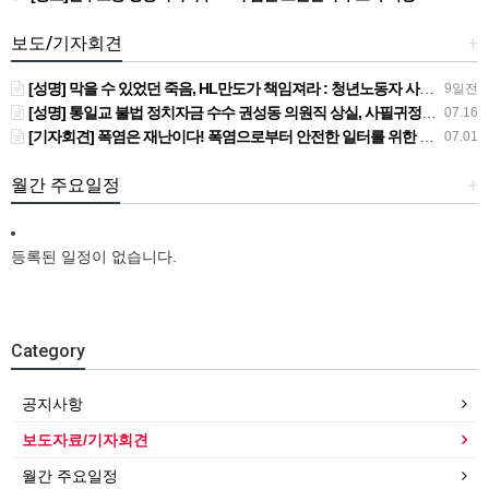
보도/기자회견
+
[성명] 막을 수 있었던 죽음, HL만도가 책임져라 : 청년노동자 사망사고의 철저한 진상규명과 재발방지 대책 마련하라
9일전
[성명] 통일교 불법 정치자금 수수 권성동 의원직 상실, 사필귀정이다
07.16
[기자회견] 폭염은 재난이다! 폭염으로부터 안전한 일터를 위한 민주노총 강원지역본부 폭염감시단 선포 기자회견
07.01
월간 주요일정
+
등록된 일정이 없습니다.
Category
공지사항
보도자료/기자회견
월간 주요일정