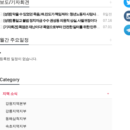
보도/기자회견
+
[성명] 막을 수 있었던 죽음, HL만도가 책임져라 : 청년노동자 사망사고의 철저한 진상규명과 재발방지 대책 마련하라
8일전
[성명] 통일교 불법 정치자금 수수 권성동 의원직 상실, 사필귀정이다
07.16
[기자회견] 폭염은 재난이다! 폭염으로부터 안전한 일터를 위한 민주노총 강원지역본부 폭염감시단 선포 기자회견
07.01
월간 주요일정
+
등록된 일정이 없습니다.
Category
지역 소식
강원지역본부
강릉지역지부
동해삼척지부
속초지역지부