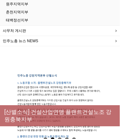
원주지역지부
춘천지역지부
태백정선지부
사무처 게시판
민주노총 뉴스 NEWS
[성명] 막을 수 있었던 죽음, HL만도가 책임져
라 : 청년노동자 사망사고의 철저한 진상규명
[산별소식] 건설산업연맹 플랜트건설노조 강
[강릉,속초,원주,춘천] 폭염감시단 사업 이모저
[조합원☆인터뷰] 서비스연맹 전국학교비정
과 재발방지 대책 마련하라
원충북지부
모
규직노동조합 강원지부 김유미 춘천지회장
[본부소식] 강원지역 노동자 합창단 모임