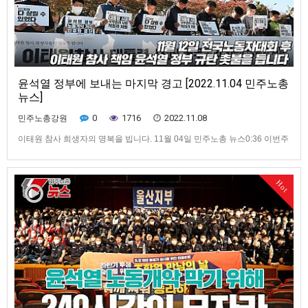
윤석열 정부에 보내는 마지막 경고 [2022.11.04 민주노총
뉴스]
0
1716
2022.11.08
민주노총강원
이태원 참사 희생자의 명복을 빕니다. 11월 04일 민주노총 뉴스0:36 이번주
주요뉴스 1:37 국가가 책임지지 않아 발생한 이태원 참사... 민주노총의 입장
은? 3:52 11.12 전국노동자대회 일주일 앞으로... 민주노총의 요구는? 7:00
10만 총궐기 성사를 위한 240시간 집중행동 8:38 공공부문 노동자들의 투
Hot
쟁 10:39 지역 대학병원의 무능…