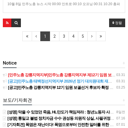
10월 8일 민주노총 뉴스 시작 00:00 인트로 00:10 오프닝 00:31 10.20 총파
업 앞두고 가맹산하조직 기자회견 이어져 03:35 10월 5일부터 8일까지, 5인
미만 차별폐지 집중행동 05:21 위드코로나시대, 어떻게 준비할 것인가 토론
회 열려 07:21 클로징 : “스타벅스파트너는 일회용소모품이 아닙니다”
정렬
1
2
3
4
5
Notice
+
[민주노총 강릉지역지부]민주노총 강릉지역지부 제12기 임원 보궐선거결과 공고
03.31
[공고]민주노총 태백정선지역지부 2026년 정기 대의원대회 재소집 건
03.31
[공고]민주노총 강릉지역지부 12기 임원 보궐선거 후보자 확정 공고
03.25
보도/기자회견
+
[성명] 막을 수 있었던 죽음, HL만도가 책임져라 : 청년노동자 사망사고의 철저한 진상규명과 재발방지 대책 마련하라
8일전
[성명] 통일교 불법 정치자금 수수 권성동 의원직 상실, 사필귀정이다
07.16
[기자회견] 폭염은 재난이다! 폭염으로부터 안전한 일터를 위한 민주노총 강원지역본부 폭염감시단 선포 기자회견
07.01