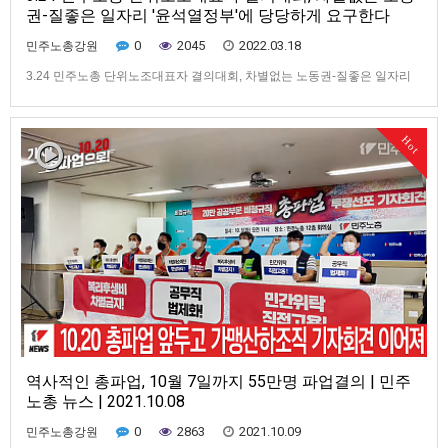
권-질좋은 일자리 '윤석열정부'에 당당하게 요구한다
0
2045
2022.03.18
민주노총강원
3.24 민주노총 단위노조대표자 결의대회, 차별없는 노동권-질좋은 일자리
'윤석열정부'에 당당하게 요구한다
Hot
역사적인 총파업, 10월 7일까지 55만명 파업결의 | 민주
노총 뉴스 | 2021.10.08
0
2863
2021.10.09
민주노총강원