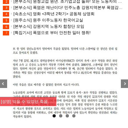
[본부소식] 원청교섭 원년. 초기업교섭 돌파! 모든 노동자의 노동기본권 쟁취! 민주노총 7.15 총파업대회
2
[본부소식] 폭염은 재난이다! 민주노총 강원지역본부 폭염감시단 선포 기자회견
3
[속초소식] 영화 <3학년 2학기> 공동체 상영회
4
[원주소식] 원주 이주노동자 한국어교실
5
[본부소식] 강원지역 노동자 합창단 모임
6
[특집기사] 폭염으로 부터 안전한 일터 쟁취!
7
Previous
Nex
[성명] 막을 수 있었던 죽음, …