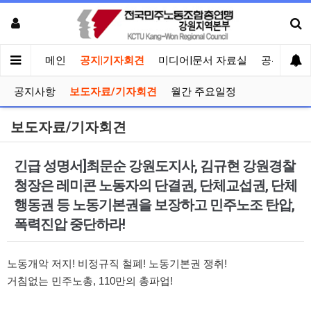
메인
공지|기자회견
미디어|문서 자료실
공유게시
공지사항
보도자료/기자회견
월간 주요일정
보도자료/기자회견
긴급 성명서]최문순 강원도지사, 김규현 강원경찰
청장은 레미콘 노동자의 단결권, 단체교섭권, 단체
행동권 등 노동기본권을 보장하고 민주노조 탄압,
폭력진압 중단하라!
노동개악 저지! 비정규직 철폐! 노동기본권 쟁취!
거침없는 민주노총, 110만의 총파업!