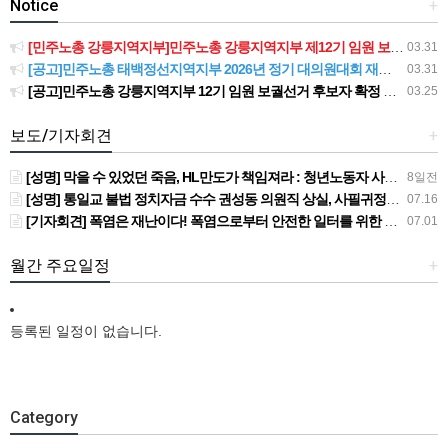
Notice
+
[민주노총 강릉지역지부]민주노총 강릉지역지부 제12기 임원 보궐선거결과 공고
03.31
[공고]민주노총 태백정선지역지부 2026년 정기 대의원대회 재소집 건
03.31
[공고]민주노총 강릉지역지부 12기 임원 보궐선거 후보자 확정 공고
03.25
보도/기자회견
+
[성명] 막을 수 있었던 죽음, HL만도가 책임져라 : 청년노동자 사망사고의 철저한 진상규명과 재발방지 대책 마련하라
8일전
[성명] 통일교 불법 정치자금 수수 권성동 의원직 상실, 사필귀정이다
07.16
[기자회견] 폭염은 재난이다! 폭염으로부터 안전한 일터를 위한 민주노총 강원지역본부 폭염감시단 선포 기자회견
07.01
월간 주요일정
+
등록된 일정이 없습니다.
Category