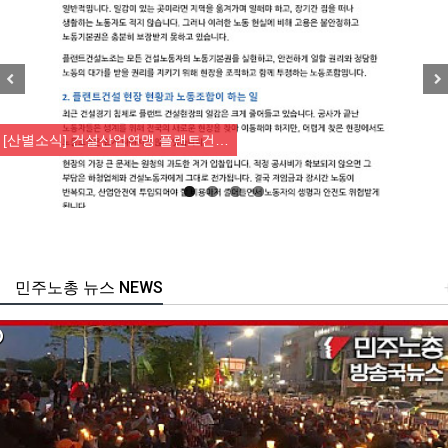
Previous
Nex
[산별소식] 건설산업연맹 플랜트건…
민주노총 뉴스 NEWS