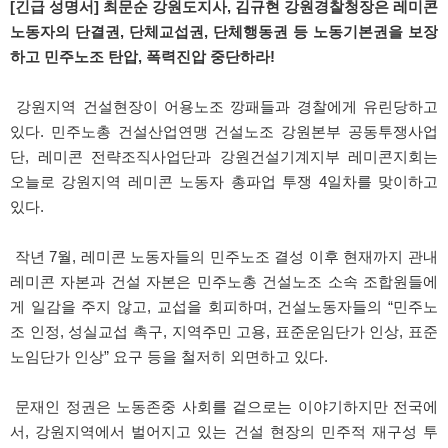
[긴급 성명서] 최문순 강원도지사, 김규현 강원경찰청장은 레미콘
노동자의 단결권, 단체교섭권, 단체행동권 등 노동기본권을 보장
하고 민주노조 탄압, 폭력진압 중단하라!
강원지역 건설현장이 어용노조 깡패들과 경찰에게 유린당하고
있다. 민주노총 건설산업연맹 건설노조 강원본부 공동투쟁사업
단, 레미콘 전략조직사업단과 강원건설기계지부 레미콘지회는
오늘로 강원지역 레미콘 노동자 총파업 투쟁 4일차를 맞이하고
있다.
작년 7월, 레미콘 노동자들의 민주노조 결성 이후 현재까지 관내
레미콘 자본과 건설 자본은 민주노총 건설노조 소속 조합원들에
게 일감을 주지 않고, 교섭을 회피하며, 건설노동자들의 “민주노
조 인정, 성실교섭 촉구, 지역주민 고용, 표준운임단가 인상, 표준
노임단가 인상” 요구 등을 철저히 외면하고 있다.
문재인 정권은 노동존중 사회를 겉으로는 이야기하지만 전국에
서, 강원지역에서 벌어지고 있는 건설 현장의 민주적 재구성 투