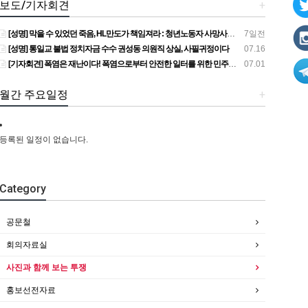
보도/기자회견
+
[성명] 막을 수 있었던 죽음, HL만도가 책임져라 : 청년노동자 사망사고의 철저한 진상규명과 재발방지 대책 마련하라
7일전
[성명] 통일교 불법 정치자금 수수 권성동 의원직 상실, 사필귀정이다
07.16
[기자회견] 폭염은 재난이다! 폭염으로부터 안전한 일터를 위한 민주노총 강원지역본부 폭염감시단 선포 기자회견
07.01
월간 주요일정
+
등록된 일정이 없습니다.
Category
공문철
회의자료실
사진과 함께 보는 투쟁
홍보선전자료