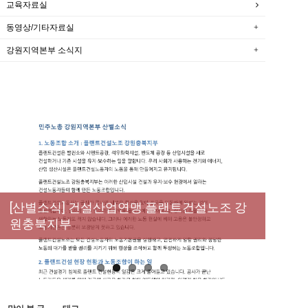
교육자료실
동영상/기타자료실
강원지역본부 소식지
New
[성명] 막을 수 있었던 죽음, HL만도가 책임져
라 : 청년노동자 사망사고의 철저한 진상규명
[산별소식] 건설산업연맹 플랜트건설노조 강
[강릉,속초,원주,춘천] 폭염감시단 사업 이모저
[조합원☆인터뷰] 서비스연맹 전국학교비정
과 재발방지 대책 마련하라
원충북지부
모
규직노동조합 강원지부 김유미 춘천지회장
[본부소식] 강원지역 노동자 합창단 모임