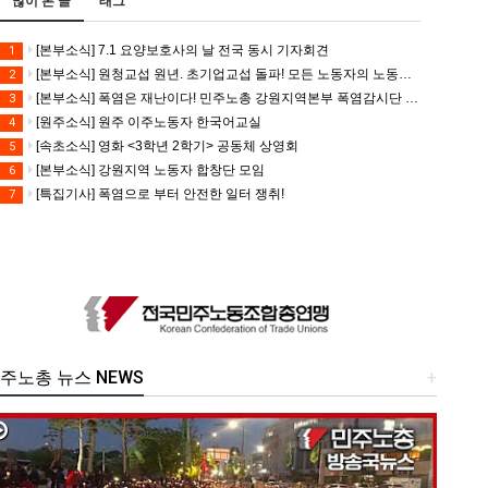
많이 본 글
태그
[본부소식] 7.1 요양보호사의 날 전국 동시 기자회견
1
[본부소식] 원청교섭 원년. 초기업교섭 돌파! 모든 노동자의 노동기본권 쟁취! 민주노총 7.15 총파업대회
2
[본부소식] 폭염은 재난이다! 민주노총 강원지역본부 폭염감시단 선포 기자회견
3
[원주소식] 원주 이주노동자 한국어교실
4
[속초소식] 영화 <3학년 2학기> 공동체 상영회
5
[본부소식] 강원지역 노동자 합창단 모임
6
[특집기사] 폭염으로 부터 안전한 일터 쟁취!
7
주노총 뉴스 NEWS
+