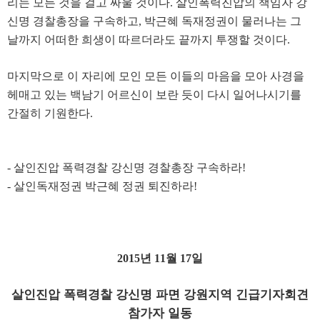
리는 모든 것을 걸고 싸울 것이다
.
살인폭력진압의 책임자 강
신명 경찰총장을 구속하고
,
박근혜 독재정권이 물러나는 그
날까지 어떠한 희생이 따르더라도 끝까지 투쟁할 것이다
.
마지막으로 이 자리에 모인 모든 이들의 마음을 모아 사경을
헤매고 있는 백남기 어르신이 보란 듯이 다시 일어나시기를
간절히 기원한다
.
-
살인진압 폭력경찰 강신명 경찰총장 구속하라
!
-
살인독재정권 박근혜 정권 퇴진하라
!
2015
년
11
월
17
일
살인진압 폭력경찰 강신명 파면 강원지역 긴급기자회견
참가자 일동