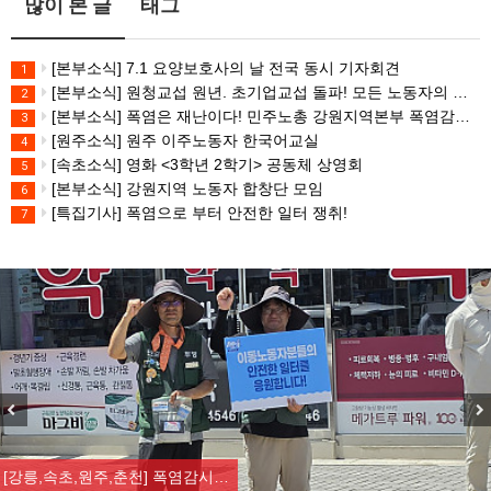
많이 본 글
태그
[본부소식] 7.1 요양보호사의 날 전국 동시 기자회견
1
[본부소식] 원청교섭 원년. 초기업교섭 돌파! 모든 노동자의 노동기본권 쟁취! 민주노총 7.15 총파업대회
2
[본부소식] 폭염은 재난이다! 민주노총 강원지역본부 폭염감시단 선포 기자회견
3
[원주소식] 원주 이주노동자 한국어교실
4
[속초소식] 영화 <3학년 2학기> 공동체 상영회
5
[본부소식] 강원지역 노동자 합창단 모임
6
[특집기사] 폭염으로 부터 안전한 일터 쟁취!
7
Previous
Nex
[강릉,속초,원주,춘천] 폭염감시…