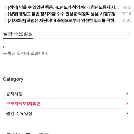
[성명] 막을 수 있었던 죽음, HL만도가 책임져라 : 청년노동자 사망사고의 철저한 진상규명과 재발방지 대책 마련하라
6일전
[성명] 통일교 불법 정치자금 수수 권성동 의원직 상실, 사필귀정이다
07.16
[기자회견] 폭염은 재난이다! 폭염으로부터 안전한 일터를 위한 민주노총 강원지역본부 폭염감시단 선포 기자회견
07.01
월간 주요일정
+
등록된 일정이 없습니다.
Category
공지사항
보도자료/기자회견
월간 주요일정