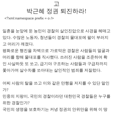
고
박근혜 정권 퇴진하라
!
<?xml:namespace prefix = o />
일흔을 눈앞에 둔 농민이 경찰의 살인진압으로 사경을 헤매고
있다
.
수많은 노동자
,
청년들이 경찰의 물대포에 팔이 부러지
고 머리가 깨졌다
.
평화로운 행진을 차벽으로 가로막은 경찰은 사람들의 얼굴과
머리를 향해 물대포를 직사했다
.
쓰러진 사람을 조준하여 확
인 사살하듯 또 쏘고
,
급기야 구조하는 사람들과 구급차까지
쫓아가며 살수차를 쏘아대는 살인적인 범죄를 저질렀다
.
어찌 사람의 탈을 쓰고 이와 같은 만행을 저지를 수 있단 말인
가
?
민중의 지팡이
,
국민의 경찰이라던 대한민국 경찰들은 누구를
위한 경찰인가
?
국민의 생명을 보호하기는 커녕 정권의 안위만을 위해 이 땅