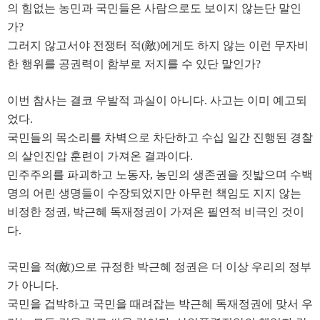
의 힘없는 농민과 국민들은 사람으로도 보이지 않는단 말인
가
?
그러지 않고서야 전쟁터 적
(
敵
)
에게도 하지 않는 이런 무자비
한 행위를 공권력이 함부로 저지를 수 있단 말인가
?
이번 참사는 결코 우발적 과실이 아니다
.
사고는 이미 예고되
었다
.
국민들의 목소리를 차벽으로 차단하고 수십 일간 진행된 경찰
의 살인진압 훈련이 가져온 결과이다
.
민주주의를 파괴하고 노동자
,
농민의 생존권을 짓밟으며 수백
명의 어린 생명들이 수장되었지만 아무런 책임도 지지 않는
비정한 정권
,
박근혜 독재정권이 가져온 필연적 비극인 것이
다
.
국민을 적
(
敵
)
으로 규정한 박근혜 정권은 더 이상 우리의 정부
가 아니다
.
국민을 겁박하고 국민을 때려잡는 박근혜 독재정권에 맞서 우