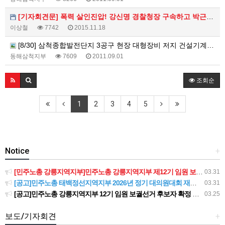
[기자회견문] 폭력 살인진압! 강신명 경찰청장 구속하고 박근혜 정권 퇴진하라
이상철
7742
2015.11.18
[8/30] 삼척종합발전단지 3공구 현장 대형장비 저지 건설기계노동자 기자회견 및 규탄 결의대회
동해삼척지부
7609
2011.09.01
조회순
1
2
3
4
5
Notice
+
[민주노총 강릉지역지부]민주노총 강릉지역지부 제12기 임원 보궐선거결과 공고
03.31
[공고]민주노총 태백정선지역지부 2026년 정기 대의원대회 재소집 건
03.31
[공고]민주노총 강릉지역지부 12기 임원 보궐선거 후보자 확정 공고
03.25
보도/기자회견
+