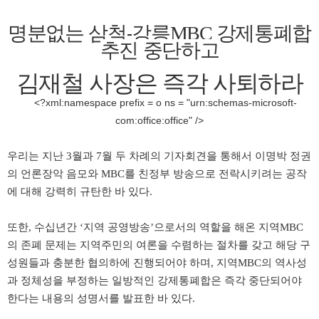
명분없는 삼척
-
강릉
MBC
강제통폐합
추진 중단하고
김재철 사장은 즉각 사퇴하라
<?xml:namespace prefix = o ns = "urn:schemas-microsoft-
com:office:office" />
우리는 지난
3
월과
7
월 두 차례의 기자회견을 통해서 이명박 정권
의 언론장악 음모와
MBC
를 친정부 방송으로 전락시키려는 공작
에 대해 강력히 규탄한 바 있다
.
또한
,
수십년간
‘
지역 공영방송
’
으로서의 역할을 해온 지역
MBC
의 존폐 문제는 지역주민의 여론을 수렴하는 절차를 갖고 해당 구
성원들과 충분한 협의하에 진행되어야 하며
,
지역
MBC
의 역사성
과 정체성을 부정하는 일방적인 강제통폐합은 즉각 중단되어야
한다는 내용의 성명서를 발표한 바 있다
.