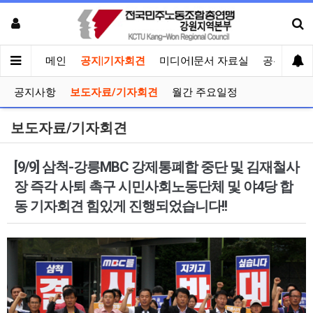
메인
공지|기자회견
미디어|문서 자료실
공유게시
공지사항
보도자료/기자회견
월간 주요일정
보도자료/기자회견
[9/9] 삼척-강릉MBC 강제통폐합 중단 및 김재철사
장 즉각 사퇴 촉구 시민사회노동단체 및 야4당 합
동 기자회견 힘있게 진행되었습니다!!