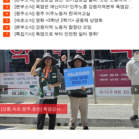
2
[본부소식] 폭염은 재난이다! 민주노총 강원지역본부 폭염감시단 선포 기자회견
3
[원주소식] 원주 이주노동자 한국어교실
4
[속초소식] 영화 <3학년 2학기> 공동체 상영회
5
[본부소식] 강원지역 노동자 합창단 모임
6
[특집기사] 폭염으로 부터 안전한 일터 쟁취!
7
Previous
Nex
[조합원☆인터뷰] 서비스연맹 전국…