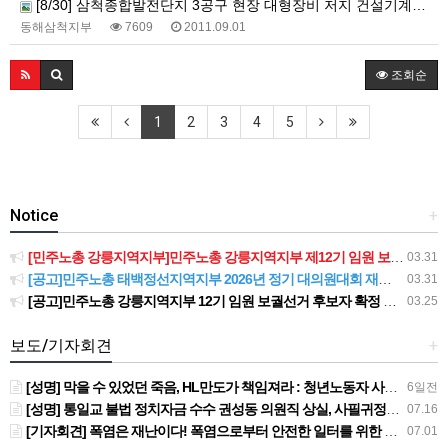
[8/30] 삼척종합발전단지 3공구 현장 대형장비 저지 건설기계노동자 기자회견 및 규탄 결의대회
동해삼척지부
7609
2011.09.01
조회순
1
2
3
4
5
Notice
+
[민주노총 강릉지역지부]민주노총 강릉지역지부 제12기 임원 보궐선거결과 공고
03.31
[공고]민주노총 태백정선지역지부 2026년 정기 대의원대회 재소집 건
03.31
[공고]민주노총 강릉지역지부 12기 임원 보궐선거 후보자 확정 공고
03.25
보도/기자회견
+
[성명] 막을 수 있었던 죽음, HL만도가 책임져라 : 청년노동자 사망사고의 철저한 진상규명과 재발방지 대책 마련하라
6일전
[성명] 통일교 불법 정치자금 수수 권성동 의원직 상실, 사필귀정이다
07.16
[기자회견] 폭염은 재난이다! 폭염으로부터 안전한 일터를 위한 민주노총 강원지역본부 폭염감시단 선포 기자회견
07.01