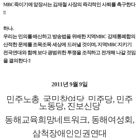
MBC
죽이기에 앞장서는 김재철 사장의 즉각적인 사퇴를 촉구한다
!!
하나
.
우리는 민의를 배신하고 방송법을 위배한 지역
MBC
강제통폐합의
산적한 문제를 조목조목 세상에 드러낼 것이며
,
지역
MBC
지키기
전국연대와 함께 보다 광범위한 투쟁을 조직하고 전개해 나갈 것임
을 결의한다
!!
2011
년
9
월
9
일
민주노총
,
국민참여당
,
민주당
,
민주
노동당
,
진보신당
동해교육희망네트워크
,
동해여성회
,
삼척장애인인권연대