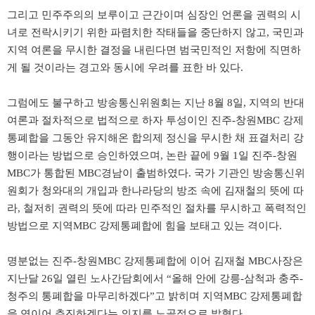
그리고 민주주의의 보루이고 근간이며 심장인 언론을 권력의 시
녀로 전락시키기 위한 파렴치한 작태들을 중단하지 않고
,
국민과
지역 여론을 무시한 결정을 내린다면 범국민적인 저항에 직면하
게 될 것이라는 경고와 동시에 우려를 표한 바 있다
.
그럼에도 불구하고 방송통신위원회는 지난
8
월
8
일
,
지역의 반대
여론과 절차적으로 법적으로 하자 투성이인 진주
-
창원
MBC
강제
통폐합을 그동안 유지해온 합의제 정신을 무시한 채 표결처리 강
행이라는 방법으로 승인하였으며
,
논란 끝에
9
월
1
일 진주
-
창원
MBC
가 통합된
MBC
경남이 출범하였다
.
국가 기관인 방송통신위
원회가 청와대의 개입과 한나라당의 방조 속에 김재철의 뜻에 따
라
,
철저히 권력의 뜻에 따라 민주적인 절차를 무시하고 폭력적인
방법으로 지역
MBC
강제통폐합에 힘을 보태고 있는 격이다
.
명분없는 진주
-
창원
MBC
강제통폐합에 이어 김재철
MBC
사장은
지난달
26
일 열린 노사간담회에서
“
올해 안에 강릉
-
삼척과 충주
-
청주의 통폐합을 마무리하겠다
”
고 밝히며 지역
MBC
강제통폐합
을 연이어 추진하겠다는 의지를 노골적으로 밝혔다
.