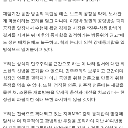
재임기간 동안 방송의 독립성 훼손
,
보도의 공정성 약화
,
노사관
계 파행이라는 꼬리를 달고 다니며
,
이명박 정권의 공영방송 파괴
공작을 앞장서서 수행해 왔던 김재철 사장은
“
진주
-
창원 합병의
결과를 지켜본 뒤 이후의 통폐합을 결정하라는 방통위의 권고
”
에
도 정면 배치됨에도 불구하고
,
힘의 논리에 의한 강제통폐합을 일
방적으로 밀어붙이고 있다
.
우리는 상식과 민주주의를 근간으로 하는 이 나라 질서에 대한 최
소한의 신념을 포기할 수 없으며
,
민주주의의 보루이고 근간이며
심장인 언론을 권력자가 아닌 국민을 위한 언론으로 만들기 위한
투쟁을 멈출 수 없다
.
또한
,
정직한 언론
,
민주적 언론에는 재갈을
물린 채
,
조중동 재벌방송을 앞세워 총선과 대선을 치르겠다는 현
정권의 파렴치한 작태 또한 좌시하지 않을 것이다
.
우리는 전국으로 확대되고 있는 지역
MBC
강제 통폐합의 망령에
맞서서 더 적극적이고 광범위한 투쟁을 조직하여 지난
40
여년동
안 지역주민과 동고동락한 삼척
MBC
를 지켜낼 것을 결의하며 아