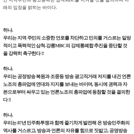
래의 입장을 밝히는 바이다
.
하나
.
우리는 지역 주민의 소중한 언로를 차단하고 민의를 거스르는 일방
적이고 폭력적인 삼척
-
강릉
MBC
의 강제통폐합 추진을 중단할 것
을 강력히 촉구한다
!!
하나
.
우리는 공정방송 복원과 조중동 방송 광고직거래 저지를 내건 언론
노조의 총파업에 연대와 지지를 보내는 바이며
,
동시에 권력과 자
본으로부터 싸우고 있는 언론노조의 총파업에 동참할 것을 결의한
다
!!
하나
.
우리는
87
년 민주화투쟁과 함께 줄기차게 발전해 온 방송민주화의
역사를 거스르고
,
방송과 언론의 자유를 힘으로 짓밟고
,
공영방송