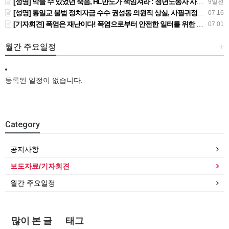
[성명] 막을 수 있었던 죽음, HL만도가 책임져라 : 청년노동자 사망사고의 철저한 진상규명과 재발방지 대책 마련하라
9일전
[성명] 통일교 불법 정치자금 수수 권성동 의원직 상실, 사필귀정이다
07.16
[기자회견] 폭염은 재난이다! 폭염으로부터 안전한 일터를 위한 민주노총 강원지역본부 폭염감시단 선포 기자회견
07.01
월간 주요일정
+
등록된 일정이 없습니다.
Category
공지사항
보도자료/기자회견
월간 주요일정
많이 본 글
태그