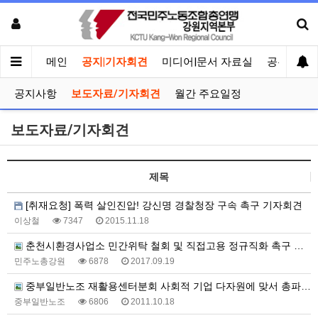
메인
공지|기자회견
미디어|문서 자료실
공유게시
공지사항
보도자료/기자회견
월간 주요일정
보도자료/기자회견
제목
[취재요청] 폭력 살인진압! 강신명 경찰청장 구속 촉구 기자회견
이상철
7347
2015.11.18
춘천시환경사업소 민간위탁 철회 및 직접고용 정규직화 촉구 기자회견
민주노총강원
6878
2017.09.19
중부일반노조 재활용센터분회 사회적 기업 다자원에 맞서 총파업 결의!!
중부일반노조
6806
2011.10.18