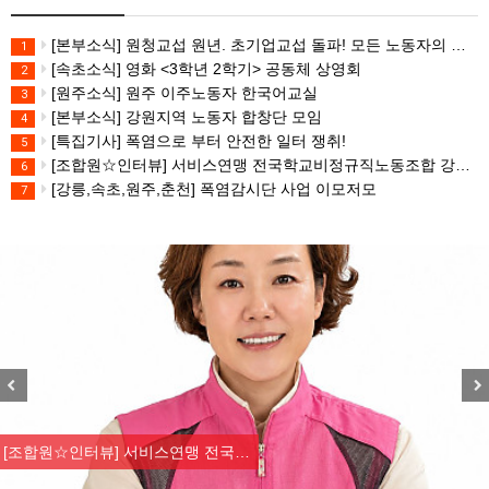
[본부소식] 원청교섭 원년. 초기업교섭 돌파! 모든 노동자의 노동기본권 쟁취! 민주노총 7.15 총파업대회
1
[속초소식] 영화 <3학년 2학기> 공동체 상영회
2
[원주소식] 원주 이주노동자 한국어교실
3
[본부소식] 강원지역 노동자 합창단 모임
4
[특집기사] 폭염으로 부터 안전한 일터 쟁취!
5
[조합원☆인터뷰] 서비스연맹 전국학교비정규직노동조합 강원지부 김유미 춘천지회장
6
[강릉,속초,원주,춘천] 폭염감시단 사업 이모저모
7
Previous
Nex
[조합원☆인터뷰] 서비스연맹 전국…