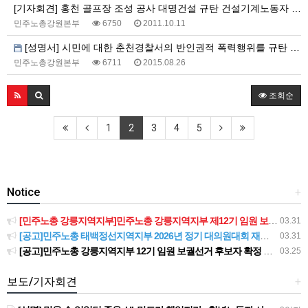
[기자회견] 홍천 골프장 조성 공사 대명건설 규탄 건설기계노동자 기자회견문
민주노총강원본부
6750
2011.10.11
[성명서] 시민에 대한 춘천경찰서의 반인권적 폭력행위를 규탄 한다
민주노총강원본부
6711
2015.08.26
조회순
1
2
3
4
5
Notice
+
[민주노총 강릉지역지부]민주노총 강릉지역지부 제12기 임원 보궐선거결과 공고
03.31
[공고]민주노총 태백정선지역지부 2026년 정기 대의원대회 재소집 건
03.31
[공고]민주노총 강릉지역지부 12기 임원 보궐선거 후보자 확정 공고
03.25
보도/기자회견
+