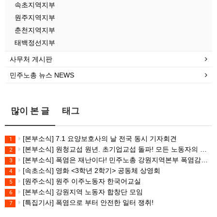
속초지역지부
원주지역지부
춘천지역지부
태백정선지부
사무처 게시판
민주노총 뉴스 NEWS
많이 본 글
태그
[본부소식] 7.1 요양보호사의 날 전국 동시 기자회견
1
[본부소식] 원청교섭 원년. 초기업교섭 돌파! 모든 노동자의 노동기본권 쟁취! 민주노총 7.15 총파업대회
2
[본부소식] 폭염은 재난이다! 민주노총 강원지역본부 폭염감시단 선포 기자회견
3
[속초소식] 영화 <3학년 2학기> 공동체 상영회
4
[원주소식] 원주 이주노동자 한국어교실
5
[본부소식] 강원지역 노동자 합창단 모임
6
[특집기사] 폭염으로 부터 안전한 일터 쟁취!
7