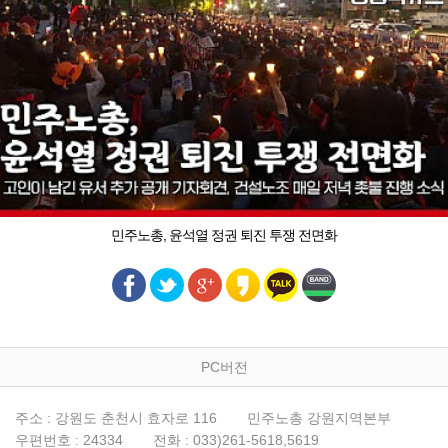
민주노총, 윤석열 정권 퇴진 투쟁 전면화
PC버전
주소 : 강원도 춘천시 효자로 116
민주노총 강원지역본부
우편번호 : 24334
전화 : 033)261-5618,5619