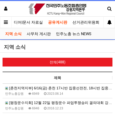
회견
미디어|문서 자료실
공유게시판
선거관리위원회
지역 소식
사무처 게시판
민주노총 뉴스 NEWS
지역 소식
전체(488)
제목
[춘천지역지부] 6/16(금) 춘천 17시반 집중선전전, 18시반 집중촛불문화제
민주노총강원
6949
2023.06.14
[평창운수지회] 12월 22일 평창운수 파업투쟁승리 결의대회 강릉터미널에서 진행
민주노총강원
6946
2016.12.23