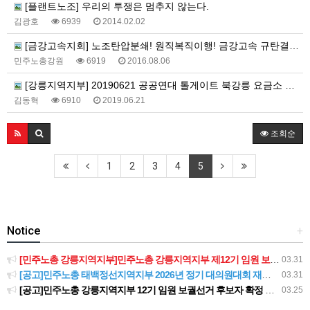
[플랜트노조] 우리의 투쟁은 멈추지 않는다.
김광호
6939
2014.02.02
[금강고속지회] 노조탄압분쇄! 원직복직이행! 금강고속 규탄결의대회
민주노총강원
6919
2016.08.06
[강릉지역지부] 20190621 공공연대 톨게이트 북강릉 요금소 출근 투쟁
김동혁
6910
2019.06.21
조회순
1
2
3
4
5
Notice
+
[민주노총 강릉지역지부]민주노총 강릉지역지부 제12기 임원 보궐선거결과 공고
03.31
[공고]민주노총 태백정선지역지부 2026년 정기 대의원대회 재소집 건
03.31
[공고]민주노총 강릉지역지부 12기 임원 보궐선거 후보자 확정 공고
03.25