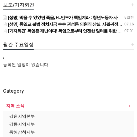
보도/기자회견
+
[성명] 막을 수 있었던 죽음, HL만도가 책임져라 : 청년노동자 사망사고의 철저한 진상규명과 재발방지 대책 마련하라
8일전
[성명] 통일교 불법 정치자금 수수 권성동 의원직 상실, 사필귀정이다
07.16
[기자회견] 폭염은 재난이다! 폭염으로부터 안전한 일터를 위한 민주노총 강원지역본부 폭염감시단 선포 기자회견
07.01
월간 주요일정
+
등록된 일정이 없습니다.
Category
지역 소식
강원지역본부
강릉지역지부
동해삼척지부