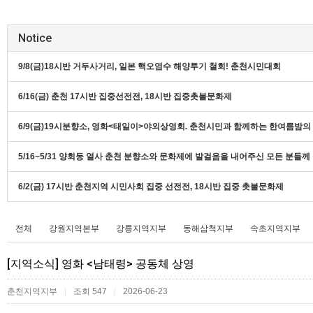
Notice
9/8(금)18시반 거두사거리, 일본 핵오염수 해양투기 철회! 춘천시민대회
6/16(금) 춘천 17시반 집중선전전, 18시반 집중촛불문화제
6/9(금)19시분향소, 영화<태일이>야외상영회. 춘천시민과 함께하는 한여름밤
5/16~5/31 양회동 열사 춘천 분향소와 문화제에 발걸음을 내어주신 모든 분들
6/2(금) 17시반 춘천지역 시민사회 집중 선전전, 18시반 집중 촛불문화제
전체
강원지역본부
강릉지역지부
동해삼척지부
속초지역지부
[지역소식] 영화 <남태령> 공동체 상영
춘천지역지부
조회 547
2026-06-23
|
|