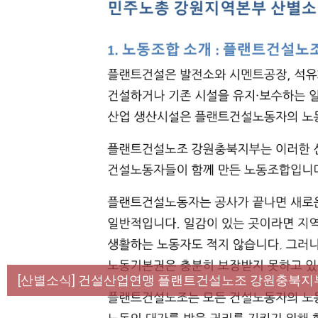
[성명] 막을 수 있었던 죽음, HL만도가 책임져라 :
[산별소식] 건설산업연맹 플랜트건설노조 강원충북지
[강릉,속초,원주,춘천] 폭염감시단 사업 이모저모
[조합원☆인터뷰] 서비스연맹 전국학교비정규직노동
[본부소식] 강원지역 노동자 합창단 모임