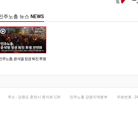
민주노총 뉴스 NEWS
민주노총, 윤석열 정권 퇴진 투쟁
전면화
주소 : 강원도 춘천시 효자로 116
민주노총 강원지역본부
우편번호 : 24