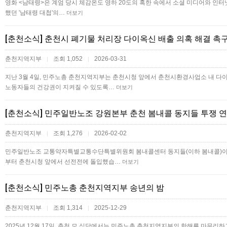
영화 <남태령>은 계엄 당시 체감온도 영하 20도의 혹한 속에서 소셜 미디어와 인터
했던 '남태령 대첩'의…
더보기
[춘천소식] 춘천시 폐기물 처리장 다이옥신 배출 의혹 해결 
춘천지역지부
조회 1,052
2026-03-31
|
|
지난 3월 4일, 민주노총 춘천지역지부는 춘천시청 앞에서 춘천시환경사업소 내 다
노동자들의 건강권이 지켜질 수 있도록…
더보기
[춘천소식] 민주일반노조 강원본부 춘천 봄내콜 동지들 투쟁 
춘천지역지부
조회 1,276
2026-02-02
|
|
민주일반노조 교통약자특별교통수단특별위원회 봄내콜센터 동지들(이하 봄내콜)이 블
부터 춘천시청 앞에서 선전전에 돌입했습…
더보기
[춘천소식] 민주노총 춘천지역지부 송년의 밤
춘천지역지부
조회 1,314
2025-12-29
|
|
2025년 12월 17일, 춘천 모 식당에서는 민주노총 춘천지역지부의 한해를 마무리하