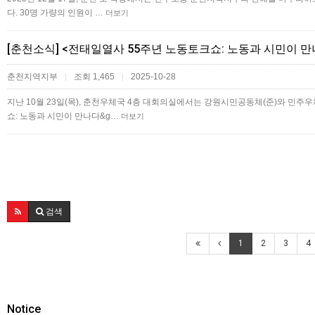
다. 30명 가량의 인원이 …
더보기
[춘천소식] <전태일열사 55주년 노동토크쇼: 노동과 시민이 만
춘천지역지부
조회 1,465
2025-10-28
|
|
지난 10월 23일(목), 춘천우체국 4층 대회의실에서는 강원시민공동체(준)와 민
쇼: 노동과 시민이 만나다&g…
더보기
검색
1
2
3
4
Notice