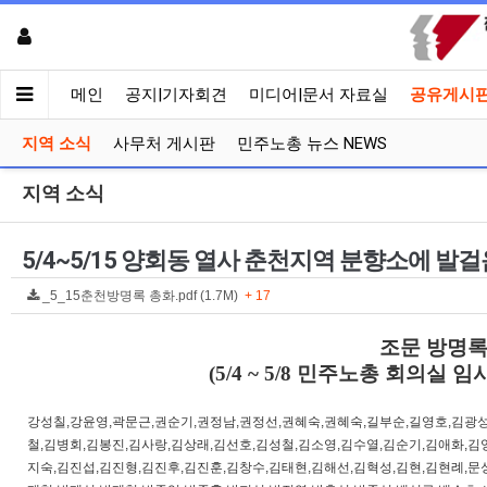
메인
공지|기자회견
미디어|문서 자료실
공유게시
지역 소식
사무처 게시판
민주노총 뉴스 NEWS
지역 소식
5/4~5/15 양회동 열사 춘천지역 분향소에 
_5_15춘천방명록 총화.pdf (1.7M)
+ 17
조문 방명록 
(5/4 ~ 5/8 민주노총 회의실 임
강성칠,강윤영,곽문근,권순기,권정남,권정선,권혜숙,권혜숙,길부순,길영호,김광성
철,김병회,김봉진,김사랑,김상래,김선호,김성철,김소영,김수열,김순기,김애화,김
지숙,김진섭,김진형,김진후,김진훈,김창수,김태현,김해선,김혁성,김현,김현례,문