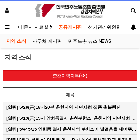
견
미디어|문서 자료실
공유게시판
선거관리위원회
지역 소식
사무처 게시판
민주노총 뉴스 NEWS
지역 소식
춘천지역지부(48)
제목
[알림]
5/26(금)18시20분 춘천지역 시민사회 집중 촛불행진
[알림]
5/19(금)19시 양회동열사 춘천분향소, 춘천지역 시민사회 집중촛불문화제
[알림]
5/4~5/15 양회동 열사 춘천지역 분향소에 발걸음을 내어주신 모든 분들께 감사인사를 올립니다.