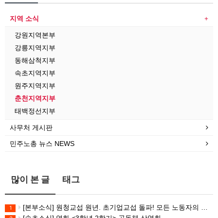
지역 소식
강원지역본부
강릉지역지부
동해삼척지부
속초지역지부
원주지역지부
춘천지역지부
태백정선지부
사무처 게시판
민주노총 뉴스 NEWS
많이 본 글
태그
[본부소식] 원청교섭 원년. 초기업교섭 돌파! 모든 노동자의 노동기본권 쟁취! 민주노총 7.15 총파업대회
1