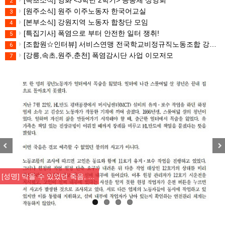
[속초소식] 영화 <3학년 2학기> 공동체 상영회
2
[원주소식] 원주 이주노동자 한국어교실
3
[본부소식] 강원지역 노동자 합창단 모임
4
[특집기사] 폭염으로 부터 안전한 일터 쟁취!
5
[조합원☆인터뷰] 서비스연맹 전국학교비정규직노동조합 강원지부 김유미 춘천지회장
6
[강릉,속초,원주,춘천] 폭염감시단 사업 이모저모
7
Previous
Nex
[성명] 막을 수 있었던 죽음, …