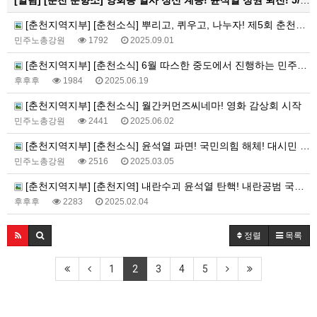
[알림]
[춘천 분향소] 양회동 열사 정신 계승! 윤석열 정권 퇴진! 5/15 건설노조 파업전야 춘천 현수막 대첩 활동 보고
[춘천지역지부] [춘천소식] 뿌리고, 퀴우고, 나누자! 제5회 춘천퀴어문화축제 소양강퀴어
민주노총강원
1792
2025.09.01
[춘천지역지부] [춘천소식] 6월 따스한 중도에서 진행하는 민주노총 춘천지부 밤산책
후후후
1984
2025.06.19
[춘천지역지부] [춘천소식] 월간커먼즈씨네마! 영화 감상회 시작
민주노총강원
2441
2025.06.02
[춘천지역지부] [춘천소식] 윤석열 파면! 국민의힘 해체! 대시민 선전전
민주노총강원
2516
2025.03.05
[춘천지역지부] [춘천지역] 내란수괴 윤석열 탄핵! 내란공범 국민의힘 해체! 춘천지역 설귀향선전전
후후후
2283
2025.02.04
정렬
목록
1
2
3
4
5