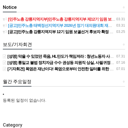
Notice
+
[민주노총 강릉지역지부]민주노총 강릉지역지부 제12기 임원 보궐선거결과 공고
03.31
[공고]민주노총 태백정선지역지부 2026년 정기 대의원대회 재소집 건
03.31
[공고]민주노총 강릉지역지부 12기 임원 보궐선거 후보자 확정 공고
03.25
보도/기자회견
+
[성명] 막을 수 있었던 죽음, HL만도가 책임져라 : 청년노동자 사망사고의 철저한 진상규명과 재발방지 대책 마련하라
07.31
[성명] 통일교 불법 정치자금 수수 권성동 의원직 상실, 사필귀정이다
07.16
[기자회견] 폭염은 재난이다! 폭염으로부터 안전한 일터를 위한 민주노총 강원지역본부 폭염감시단 선포 기자회견
07.01
월간 주요일정
+
등록된 일정이 없습니다.
Category