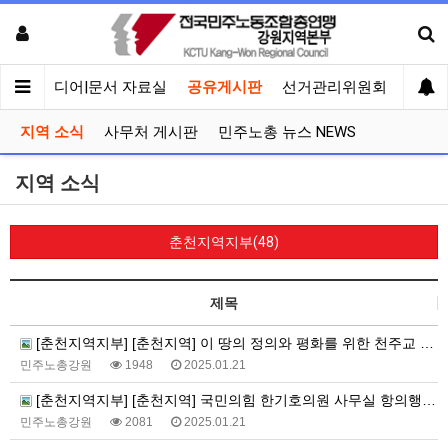
회견
미디어|문서 자료실
공유게시판
선거관리위원회
지역 소식
사무처 게시판
민주노총 뉴스 NEWS
지역 소식
춘천지역지부(48)
제목
[춘천지역지부] [춘천지역] 이 땅의 정의와 평화를 위한 천주교 춘천교구 정의평화위원회 시국미사
민주노총강원
1948
2025.01.21
[춘천지역지부] [춘천지역] 국민의힘 한기호의원 사무실 항의행동 진행
민주노총강원
2081
2025.01.21