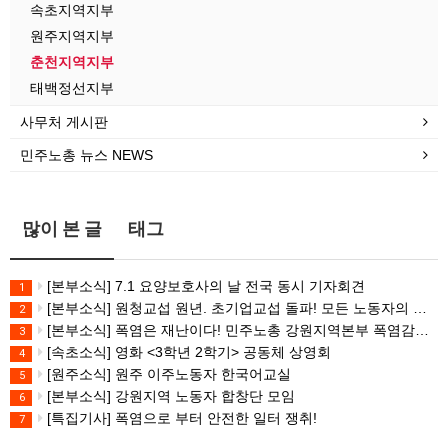
속초지역지부
원주지역지부
춘천지역지부
태백정선지부
사무처 게시판
민주노총 뉴스 NEWS
많이 본 글
태그
[본부소식] 7.1 요양보호사의 날 전국 동시 기자회견
1
[본부소식] 원청교섭 원년. 초기업교섭 돌파! 모든 노동자의 노동기본권 쟁취! 민주노총 7.15 총파업대회
2
[본부소식] 폭염은 재난이다! 민주노총 강원지역본부 폭염감시단 선포 기자회견
3
[속초소식] 영화 <3학년 2학기> 공동체 상영회
4
[원주소식] 원주 이주노동자 한국어교실
5
[본부소식] 강원지역 노동자 합창단 모임
6
[특집기사] 폭염으로 부터 안전한 일터 쟁취!
7