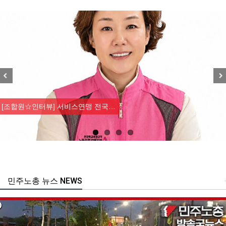
Previous
Nex
[조합원☆인터뷰] 서비스연맹 전국…
민주노총 뉴스 NEWS