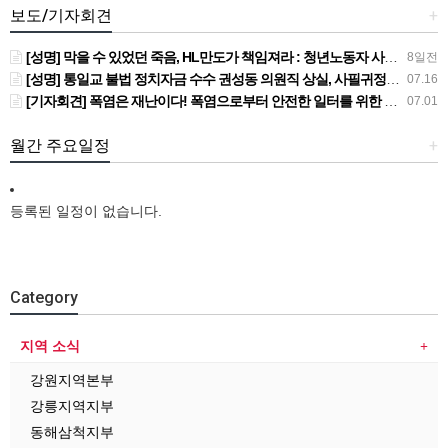
보도/기자회견
+
[성명] 막을 수 있었던 죽음, HL만도가 책임져라 : 청년노동자 사망사고의 철저한 진상규명과 재발방지 대책 마련하라
8일전
[성명] 통일교 불법 정치자금 수수 권성동 의원직 상실, 사필귀정이다
07.16
[기자회견] 폭염은 재난이다! 폭염으로부터 안전한 일터를 위한 민주노총 강원지역본부 폭염감시단 선포 기자회견
07.01
월간 주요일정
+
등록된 일정이 없습니다.
Category
지역 소식
강원지역본부
강릉지역지부
동해삼척지부