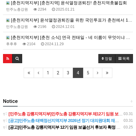
[춘천지역지부] [춘천지역] 윤석열정권퇴진! 춘천지역촛불집회
민주노총강원
2294
2025.01.21
[춘천지역지부] 윤석열정권퇴진을 위한 국민투표가 춘천에서 11월 한 달간 6회에 걸쳐 진행되었습니다.
민주노총강원
2196
2024.12.01
[춘천지역지부] [춘천 소식] 연극 전태일 - 네 이름이 무엇이냐 상영회 진행
후후후
2104
2024.11.29
정렬
목록
1
2
3
4
5
Notice
+
[민주노총 강릉지역지부]민주노총 강릉지역지부 제12기 임원 보궐선거결과 공고
03.31
[공고]민주노총 태백정선지역지부 2026년 정기 대의원대회 재소집 건
03.31
[공고]민주노총 강릉지역지부 12기 임원 보궐선거 후보자 확정 공고
03.25