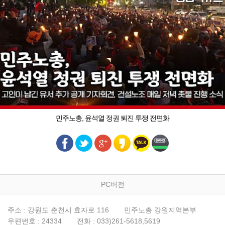
민주노총, 윤석열 정권 퇴진 투쟁 전면화
PC버전
주소 : 강원도 춘천시 효자로 116
민주노총 강원지역본부
우편번호 : 24334
전화 : 033)261-5618,5619