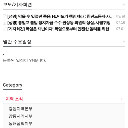
보도/기자회견
+
[성명] 막을 수 있었던 죽음, HL만도가 책임져라 : 청년노동자 사망사고의 철저한 진상규명과 재발방지 대책 마련하라
8일전
[성명] 통일교 불법 정치자금 수수 권성동 의원직 상실, 사필귀정이다
07.16
[기자회견] 폭염은 재난이다! 폭염으로부터 안전한 일터를 위한 민주노총 강원지역본부 폭염감시단 선포 기자회견
07.01
월간 주요일정
+
등록된 일정이 없습니다.
Category
지역 소식
강원지역본부
강릉지역지부
동해삼척지부