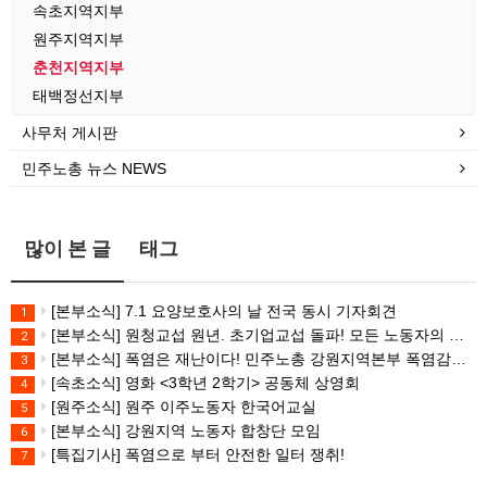
속초지역지부
원주지역지부
춘천지역지부
태백정선지부
사무처 게시판
민주노총 뉴스 NEWS
많이 본 글
태그
[본부소식] 7.1 요양보호사의 날 전국 동시 기자회견
1
[본부소식] 원청교섭 원년. 초기업교섭 돌파! 모든 노동자의 노동기본권 쟁취! 민주노총 7.15 총파업대회
2
[본부소식] 폭염은 재난이다! 민주노총 강원지역본부 폭염감시단 선포 기자회견
3
[속초소식] 영화 <3학년 2학기> 공동체 상영회
4
[원주소식] 원주 이주노동자 한국어교실
5
[본부소식] 강원지역 노동자 합창단 모임
6
[특집기사] 폭염으로 부터 안전한 일터 쟁취!
7