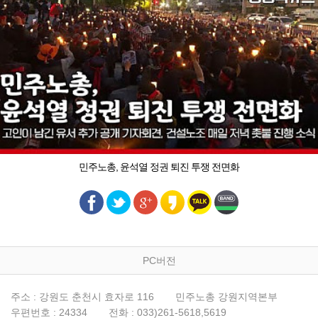
민주노총, 윤석열 정권 퇴진 투쟁 전면화
PC버전
주소 : 강원도 춘천시 효자로 116
민주노총 강원지역본부
우편번호 : 24334
전화 : 033)261-5618,5619