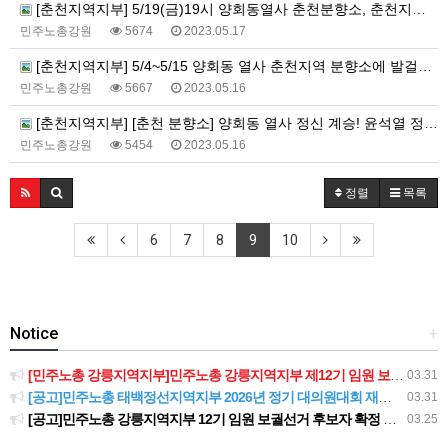
[춘천지역지부] 5/19(금)19시 양회동열사 춘천분향소, 춘천지역 시민사회 집중촛불문화제
민주노총강원
5674
2023.05.17
[춘천지역지부] 5/4~5/15 양회동 열사 춘천지역 분향소에 발걸음을 내어주신 모든 분들께 감사인사를 올립니다.
민주노총강원
5667
2023.05.16
[춘천지역지부] [춘천 분향소] 양회동 열사 정신 계승! 윤석열 정권 퇴진! 5/15 건설노조 파업전야 춘천 현수막 대첩 활동 보고
민주노총강원
5454
2023.05.16
정렬
목록
6
7
8
9
10
Notice
+
[민주노총 강릉지역지부]민주노총 강릉지역지부 제12기 임원 보궐선거결과 공고
03.31
[공고]민주노총 태백정선지역지부 2026년 정기 대의원대회 재소집 건
03.31
[공고]민주노총 강릉지역지부 12기 임원 보궐선거 후보자 확정 공고
03.25