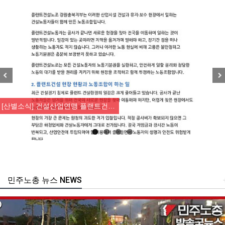
Previous
Nex
[산별소식] 건설산업연맹 플랜트건…
민주노총 뉴스 NEWS