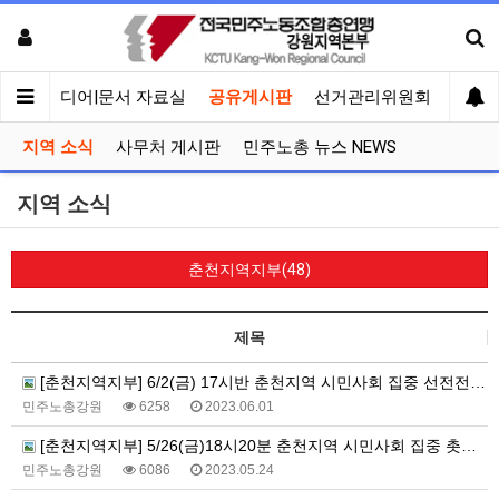
회견
미디어|문서 자료실
공유게시판
선거관리위원회
지역 소식
사무처 게시판
민주노총 뉴스 NEWS
지역 소식
춘천지역지부(48)
제목
[춘천지역지부] 6/2(금) 17시반 춘천지역 시민사회 집중 선전전, 18시반 집중 촛불문화제
민주노총강원
6258
2023.06.01
[춘천지역지부] 5/26(금)18시20분 춘천지역 시민사회 집중 촛불행진
민주노총강원
6086
2023.05.24