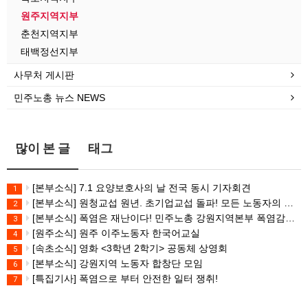
원주지역지부
춘천지역지부
태백정선지부
사무처 게시판
민주노총 뉴스 NEWS
많이 본 글
태그
[본부소식] 7.1 요양보호사의 날 전국 동시 기자회견
1
[본부소식] 원청교섭 원년. 초기업교섭 돌파! 모든 노동자의 노동기본권 쟁취! 민주노총 7.15 총파업대회
2
[본부소식] 폭염은 재난이다! 민주노총 강원지역본부 폭염감시단 선포 기자회견
3
[원주소식] 원주 이주노동자 한국어교실
4
[속초소식] 영화 <3학년 2학기> 공동체 상영회
5
[본부소식] 강원지역 노동자 합창단 모임
6
[특집기사] 폭염으로 부터 안전한 일터 쟁취!
7