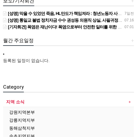
보도/기자회견
+
[성명] 막을 수 있었던 죽음, HL만도가 책임져라 : 청년노동자 사망사고의 철저한 진상규명과 재발방지 대책 마련하라
7일전
[성명] 통일교 불법 정치자금 수수 권성동 의원직 상실, 사필귀정이다
07.16
[기자회견] 폭염은 재난이다! 폭염으로부터 안전한 일터를 위한 민주노총 강원지역본부 폭염감시단 선포 기자회견
07.01
월간 주요일정
+
등록된 일정이 없습니다.
Category
지역 소식
강원지역본부
강릉지역지부
동해삼척지부
속초지역지부