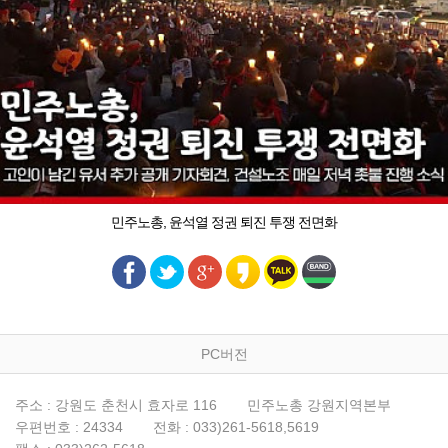
민주노총, 윤석열 정권 퇴진 투쟁 전면화
PC버전
주소 : 강원도 춘천시 효자로 116
민주노총 강원지역본부
우편번호 : 24334
전화 : 033)261-5618,5619