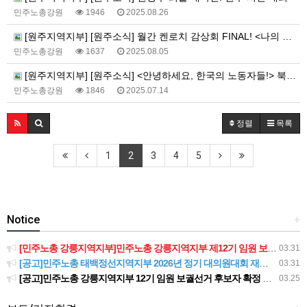
민주노총강원
1946
2025.08.26
[원주지역지부] [원주소식] 월간 켄로치 감상회 FINAL! <나의 올드 오크> 야외상영회
민주노총강원
1637
2025.08.05
[원주지역지부] [원주소식] <안녕하세요, 한국의 노동자들!> 북토크 진행
민주노총강원
1846
2025.07.14
정렬
목록
1
2
3
4
5
Notice
+
[민주노총 강릉지역지부]민주노총 강릉지역지부 제12기 임원 보궐선거결과 공고
03.31
[공고]민주노총 태백정선지역지부 2026년 정기 대의원대회 재소집 건
03.31
[공고]민주노총 강릉지역지부 12기 임원 보궐선거 후보자 확정 공고
03.25