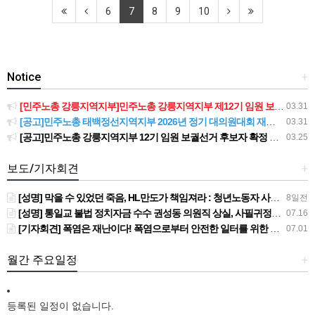
6
7
8
9
10
Notice
+
[민주노총 강릉지역지부]민주노총 강릉지역지부 제12기 임원 보궐선거결과 공고
03.31
[공고]민주노총 태백정선지역지부 2026년 정기 대의원대회 재소집 건
03.31
[공고]민주노총 강릉지역지부 12기 임원 보궐선거 후보자 확정 공고
03.25
보도/기자회견
+
[성명] 막을 수 있었던 죽음, HL만도가 책임져라 : 청년노동자 사망사고의 철저한 진상규명과 재발방지 대책 마련하라
8일전
[성명] 통일교 불법 정치자금 수수 권성동 의원직 상실, 사필귀정이다
07.16
[기자회견] 폭염은 재난이다! 폭염으로부터 안전한 일터를 위한 민주노총 강원지역본부 폭염감시단 선포 기자회견
07.01
월간 주요일정
+
등록된 일정이 없습니다.