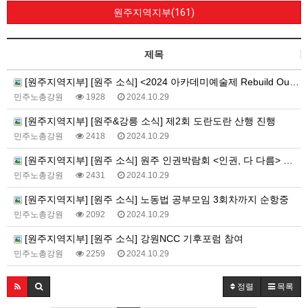
원주지역지부(161)
제목
[원주지역지부] [원주 소식] <2024 아카데미예술제 Rebuild Our Culture> 성사
민주노총강원
1928
2024.10.29
[원주지역지부] [원주&강릉 소식] 제2회 도란도란 산행 진행
민주노총강원
2418
2024.10.29
[원주지역지부] [원주 소식] 원주 인권박람회 <인권, 다 다름> 참여
민주노총강원
2431
2024.10.29
[원주지역지부] [원주 소식] 노동법 공부모임 3회차까지 순항중
민주노총강원
2092
2024.10.29
[원주지역지부] [원주 소식] 강원NCC 기후포럼 참여
민주노총강원
2259
2024.10.29
정렬
목록