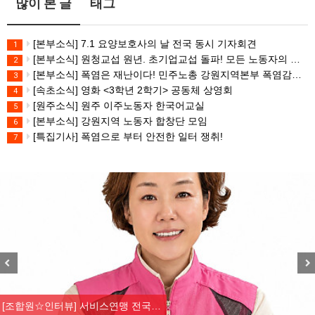
많이 본 글
태그
[본부소식] 7.1 요양보호사의 날 전국 동시 기자회견
1
[본부소식] 원청교섭 원년. 초기업교섭 돌파! 모든 노동자의 노동기본권 쟁취! 민주노총 7.15 총파업대회
2
[본부소식] 폭염은 재난이다! 민주노총 강원지역본부 폭염감시단 선포 기자회견
3
[속초소식] 영화 <3학년 2학기> 공동체 상영회
4
[원주소식] 원주 이주노동자 한국어교실
5
[본부소식] 강원지역 노동자 합창단 모임
6
[특집기사] 폭염으로 부터 안전한 일터 쟁취!
7
Previous
Nex
[조합원☆인터뷰] 서비스연맹 전국…