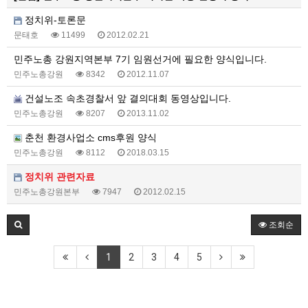
정치위-토론문
문태호
11499
2012.02.21
민주노총 강원지역본부 7기 임원선거에 필요한 양식입니다.
민주노총강원
8342
2012.11.07
건설노조 속초경찰서 앞 결의대회 동영상입니다.
민주노총강원
8207
2013.11.02
춘천 환경사업소 cms후원 양식
민주노총강원
8112
2018.03.15
정치위 관련자료
민주노총강원본부
7947
2012.02.15
조회순
1
2
3
4
5