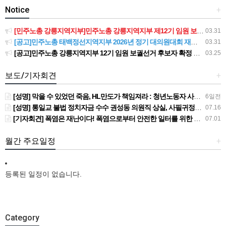
Notice
+
[민주노총 강릉지역지부]민주노총 강릉지역지부 제12기 임원 보궐선거결과 공고
03.31
[공고]민주노총 태백정선지역지부 2026년 정기 대의원대회 재소집 건
03.31
[공고]민주노총 강릉지역지부 12기 임원 보궐선거 후보자 확정 공고
03.25
보도/기자회견
+
[성명] 막을 수 있었던 죽음, HL만도가 책임져라 : 청년노동자 사망사고의 철저한 진상규명과 재발방지 대책 마련하라
6일전
[성명] 통일교 불법 정치자금 수수 권성동 의원직 상실, 사필귀정이다
07.16
[기자회견] 폭염은 재난이다! 폭염으로부터 안전한 일터를 위한 민주노총 강원지역본부 폭염감시단 선포 기자회견
07.01
월간 주요일정
+
등록된 일정이 없습니다.
Category