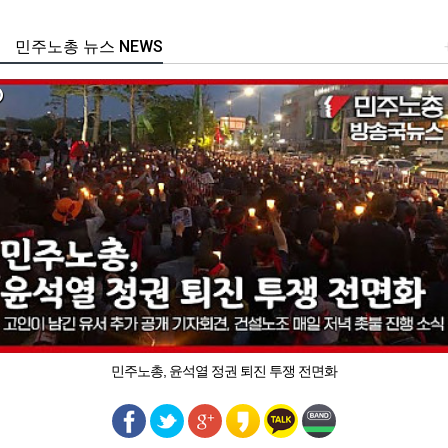
민주노총 뉴스 NEWS
민주노총, 윤석열 정권 퇴진 투쟁 전면화