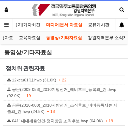
메인
공지|기자회견
미디어|문서 자료실
공유게시판
선거관
선전자료
교육자료실
동영상/기타자료실
강원지역본부 소식지
동영상/기타자료실
정치위 관련자료
12kctu61[1].hwp (31.0K)
+ 22
공문(2009-058)_2010지방선거_예비후보_등록의_건..hwp
(92.0K)
+ 19
공문(2010-008)_2010지방선거_조직후보_미비등록서류 제
출의_건.hwp (24.5K)
+ 18
0411대대제출안건-정치방침,조직후보.hwp (64.0K)
+ 19