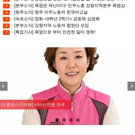
[본부소식] 폭염은 재난이다! 민주노총 강원지역본부 폭염감시단 선포 기자회견
3
[원주소식] 원주 이주노동자 한국어교실
4
[속초소식] 영화 <3학년 2학기> 공동체 상영회
5
[본부소식] 강원지역 노동자 합창단 모임
6
[특집기사] 폭염으로 부터 안전한 일터 쟁취!
7
Previous
Nex
[조합원☆인터뷰] 서비스연맹 전국…