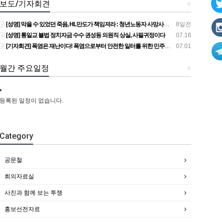
보도/기자회견
+
[성명] 막을 수 있었던 죽음, HL만도가 책임져라 : 청년노동자 사망사고의 철저한 진상규명과 재발방지 대책 마련하라
8일전
[성명] 통일교 불법 정치자금 수수 권성동 의원직 상실, 사필귀정이다
07.16
[기자회견] 폭염은 재난이다! 폭염으로부터 안전한 일터를 위한 민주노총 강원지역본부 폭염감시단 선포 기자회견
07.01
월간 주요일정
+
등록된 일정이 없습니다.
Category
공문철
회의자료실
사진과 함께 보는 투쟁
홍보선전자료