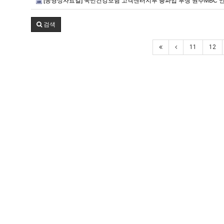
[동영상자료길] 국민건강보험 고객센터지부 총파업 투쟁 원주MBC 언
검색
11
12