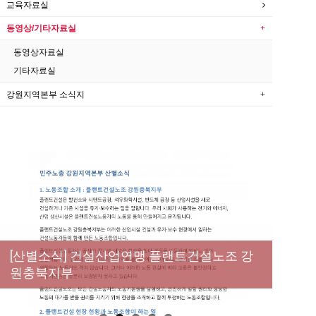
교육자료실
동영상/기타자료실
동영상자료실
기타자료실
강원지역본부 소식지
[성명] 막을 수 있었던 죽음, HL만도가 책임져
라 : 청년노동자 사망사고의 철저한 진상규명
[산별소식] 건설산업연맹 플랜트건설노조 강
[강릉,속초,원주,춘천] 폭염감시단 사업 이모저
[조합원☆인터뷰] 서비스연맹 전국학교비정
과 재발방지 대책 마련하라
원충북지부
모
규직노동조합 강원지부 김유미 춘천지회장
[본부소식] 강원지역 노동자 합창단 모임