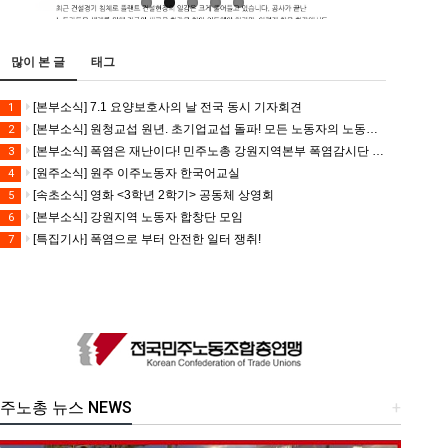
많이 본 글
태그
[본부소식] 7.1 요양보호사의 날 전국 동시 기자회견
1
[본부소식] 원청교섭 원년. 초기업교섭 돌파! 모든 노동자의 노동기본권 쟁취! 민주노총 7.15 총파업대회
2
[본부소식] 폭염은 재난이다! 민주노총 강원지역본부 폭염감시단 선포 기자회견
3
[원주소식] 원주 이주노동자 한국어교실
4
[속초소식] 영화 <3학년 2학기> 공동체 상영회
5
[본부소식] 강원지역 노동자 합창단 모임
6
[특집기사] 폭염으로 부터 안전한 일터 쟁취!
7
주노총 뉴스 NEWS
+