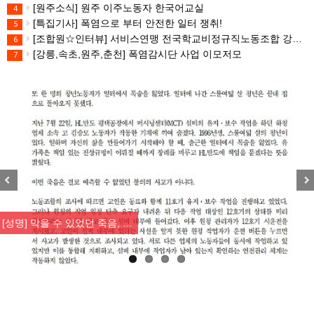
[원주소식] 원주 이주노동자 한국어교실
4
[특집기사] 폭염으로 부터 안전한 일터 쟁취!
5
[조합원☆인터뷰] 서비스연맹 전국학교비정규직노동조합 강원지부 김유미 춘천지회장
6
[강릉,속초,원주,춘천] 폭염감시단 사업 이모저모
7
Previous
Nex
[성명] 막을 수 있었던 죽음, …