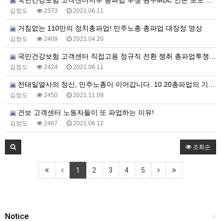
국민건강보험 고객센터지부 총파업 투쟁 원주MBC 언론 보도 영상
김정도
2373
2021.06.11
거침없는 110만의 정치총파업! 민주노총 총파업 대장정 영상
김정도
2409
2021.04.20
국민건강보험 고객센터 직접고용 정규직 전환 쟁취 총파업투쟁 1일차 갈무리 영상
김정도
2424
2021.06.11
전태일열사의 정신, 민주노총이 이어갑니다. 10.20총파업의 기세를 11.13전국노동자대회로!
김정도
2450
2021.11.09
건보 고객센터 노동자들이 또 파업하는 이유!
김정도
2467
2021.06.12
조회순
1
2
3
4
5
Notice
+