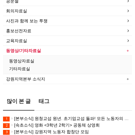
공문철
회의자료실
사진과 함께 보는 투쟁
홍보선전자료
교육자료실
동영상/기타자료실
동영상자료실
기타자료실
강원지역본부 소식지
많이 본 글
태그
[본부소식] 원청교섭 원년. 초기업교섭 돌파! 모든 노동자의 노동기본권 쟁취! 민주노총 7.15 총파업대회
1
[속초소식] 영화 <3학년 2학기> 공동체 상영회
2
[본부소식] 강원지역 노동자 합창단 모임
3