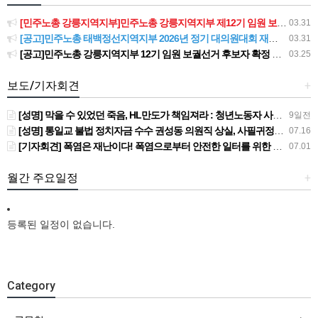
[민주노총 강릉지역지부]민주노총 강릉지역지부 제12기 임원 보궐선거결과 공고
03.31
[공고]민주노총 태백정선지역지부 2026년 정기 대의원대회 재소집 건
03.31
[공고]민주노총 강릉지역지부 12기 임원 보궐선거 후보자 확정 공고
03.25
보도/기자회견
+
[성명] 막을 수 있었던 죽음, HL만도가 책임져라 : 청년노동자 사망사고의 철저한 진상규명과 재발방지 대책 마련하라
9일전
[성명] 통일교 불법 정치자금 수수 권성동 의원직 상실, 사필귀정이다
07.16
[기자회견] 폭염은 재난이다! 폭염으로부터 안전한 일터를 위한 민주노총 강원지역본부 폭염감시단 선포 기자회견
07.01
월간 주요일정
+
등록된 일정이 없습니다.
Category