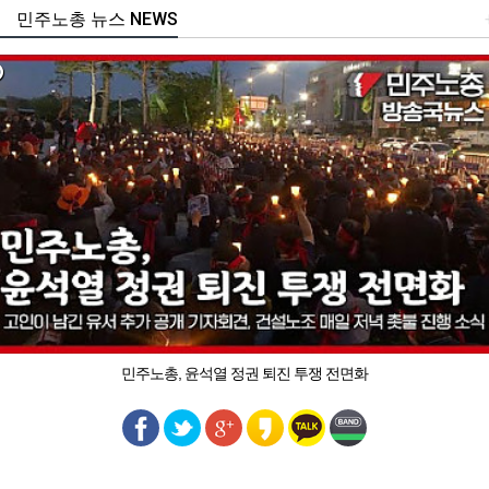
민주노총 뉴스 NEWS
민주노총, 윤석열 정권 퇴진 투쟁 전면화