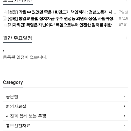
[성명] 막을 수 있었던 죽음, HL만도가 책임져라 : 청년노동자 사망사고의 철저한 진상규명과 재발방지 대책 마련하라
7일전
[성명] 통일교 불법 정치자금 수수 권성동 의원직 상실, 사필귀정이다
07.16
[기자회견] 폭염은 재난이다! 폭염으로부터 안전한 일터를 위한 민주노총 강원지역본부 폭염감시단 선포 기자회견
07.01
월간 주요일정
+
등록된 일정이 없습니다.
Category
공문철
회의자료실
사진과 함께 보는 투쟁
홍보선전자료