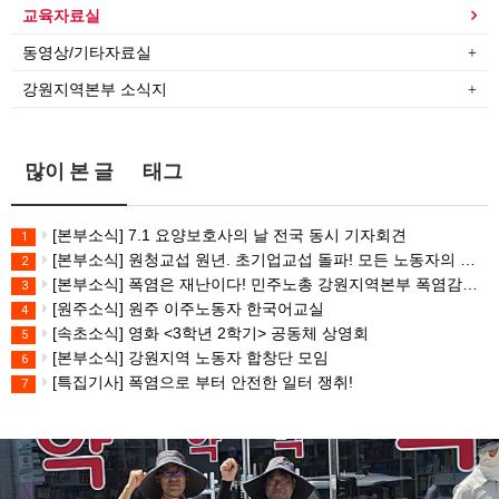
교육자료실
동영상/기타자료실
강원지역본부 소식지
많이 본 글
태그
[본부소식] 7.1 요양보호사의 날 전국 동시 기자회견
1
[본부소식] 원청교섭 원년. 초기업교섭 돌파! 모든 노동자의 노동기본권 쟁취! 민주노총 7.15 총파업대회
2
[본부소식] 폭염은 재난이다! 민주노총 강원지역본부 폭염감시단 선포 기자회견
3
[원주소식] 원주 이주노동자 한국어교실
4
[속초소식] 영화 <3학년 2학기> 공동체 상영회
5
[본부소식] 강원지역 노동자 합창단 모임
6
[특집기사] 폭염으로 부터 안전한 일터 쟁취!
7