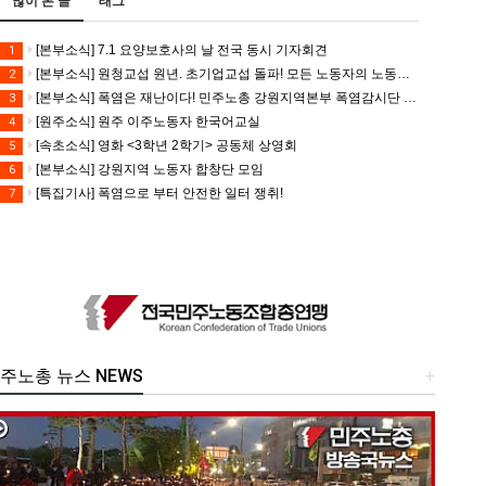
많이 본 글
태그
[본부소식] 7.1 요양보호사의 날 전국 동시 기자회견
1
[본부소식] 원청교섭 원년. 초기업교섭 돌파! 모든 노동자의 노동기본권 쟁취! 민주노총 7.15 총파업대회
2
[본부소식] 폭염은 재난이다! 민주노총 강원지역본부 폭염감시단 선포 기자회견
3
[원주소식] 원주 이주노동자 한국어교실
4
[속초소식] 영화 <3학년 2학기> 공동체 상영회
5
[본부소식] 강원지역 노동자 합창단 모임
6
[특집기사] 폭염으로 부터 안전한 일터 쟁취!
7
주노총 뉴스 NEWS
+