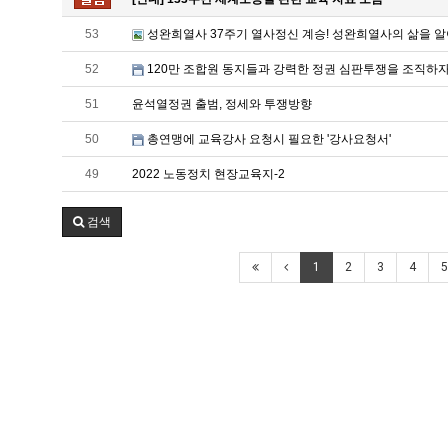
53
성완희열사 37주기 열사정신 계승! 성완희열사의 삶을 알
52
120만 조합원 동지들과 강력한 정권 심판투쟁을 조직하자
51
윤석열정권 출범, 정세와 투쟁방향
50
총연맹에 교육강사 요청시 필요한 '강사요청서'
49
2022 노동정치 현장교육지-2
검색
1
2
3
4
5