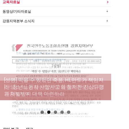
교육자료실
동영상/기타자료실
강원지역본부 소식지
[성명] 막을 수 있었던 죽음, HL만도가 책임져
라 : 청년노동자 사망사고의 철저한 진상규명
[산별소식] 건설산업연맹 플랜트건설노조 강
[강릉,속초,원주,춘천] 폭염감시단 사업 이모저
[조합원☆인터뷰] 서비스연맹 전국학교비정
과 재발방지 대책 마련하라
원충북지부
모
규직노동조합 강원지부 김유미 춘천지회장
[본부소식] 강원지역 노동자 합창단 모임