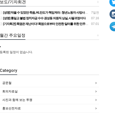
보도/기자회견
+
[성명] 막을 수 있었던 죽음, HL만도가 책임져라 : 청년노동자 사망사고의 철저한 진상규명과 재발방지 대책 마련하라
7일전
[성명] 통일교 불법 정치자금 수수 권성동 의원직 상실, 사필귀정이다
07.16
[기자회견] 폭염은 재난이다! 폭염으로부터 안전한 일터를 위한 민주노총 강원지역본부 폭염감시단 선포 기자회견
07.01
월간 주요일정
+
등록된 일정이 없습니다.
Category
공문철
회의자료실
사진과 함께 보는 투쟁
홍보선전자료