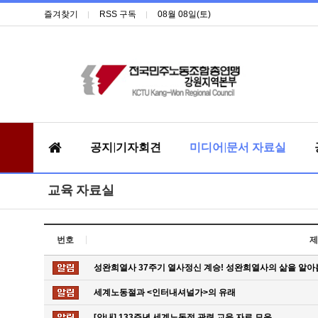
즐겨찾기
RSS 구독
08월 08일(토)
공지|기자회견
미디어|문서 자료실
교육 자료실
번호
제
성완희열사 37주기 열사정신 계승! 성완희열사의 삶을 알아
세계노동절과 <인터내셔널가>의 유래
[안내] 133주년 세계노동절 관련 교육 자료 모음